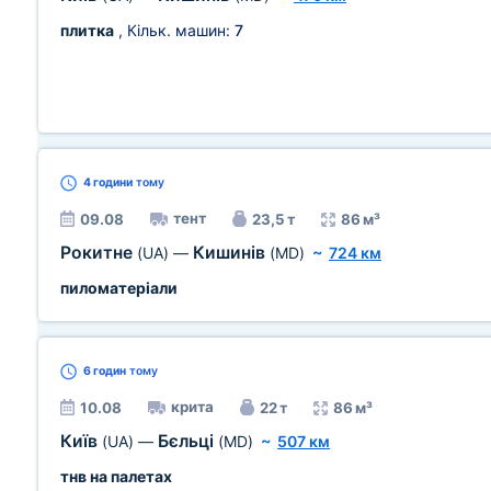
плитка
, Кільк. машин:
7
4 години
тому
тент
09.08
23,5 т
86 м³
Рокитне
Кишинів
(UA)
—
(MD)
~
724 км
пиломатеріали
6 годин
тому
крита
10.08
22 т
86 м³
Київ
Бєльці
(UA)
—
(MD)
~
507 км
тнв на палетах