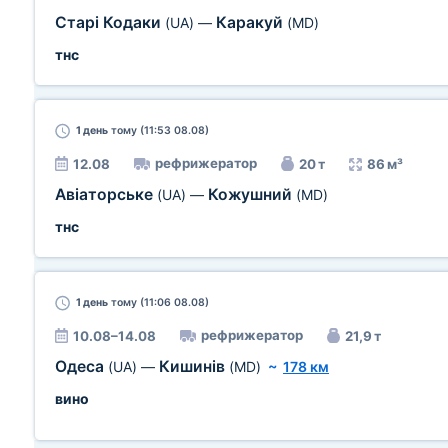
Старі Кодаки
Каракуй
(UA)
—
(MD)
тнс
1 день
тому (11:53 08.08)
рефрижератор
12.08
20 т
86 м³
Авіаторське
Кожушний
(UA)
—
(MD)
тнс
1 день
тому (11:06 08.08)
рефрижератор
10.08–14.08
21,9 т
Одеса
Кишинів
(UA)
—
(MD)
~
178 км
вино