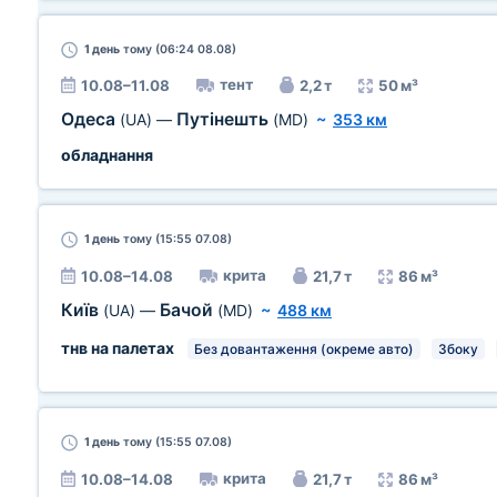
1 день
тому (06:24 08.08)
тент
10.08–11.08
2,2 т
50 м³
Одеса
Путінешть
(UA)
—
(MD)
~
353 км
обладнання
1 день
тому (15:55 07.08)
крита
10.08–14.08
21,7 т
86 м³
Київ
Бачой
(UA)
—
(MD)
~
488 км
тнв на палетах
Без довантаження (окреме авто)
Збоку
1 день
тому (15:55 07.08)
крита
10.08–14.08
21,7 т
86 м³