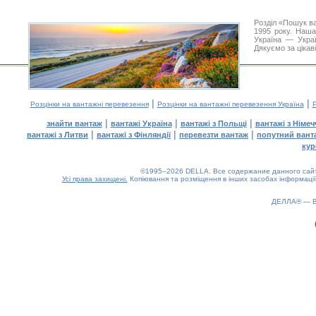
Розділ «Пошук в
1995 року. Наша
Україна — Украї
Дякуємо за цікав
|
|
Розцінки на вантажні перевезення
Розцінки на вантажні перевезення Україна
Р
|
|
|
знайти вантаж
вантажі Україна
вантажі з Польщі
вантажі з Німе
|
|
|
вантажі з Литви
вантажі з Фінляндії
перевезти вантаж
попутний вант
кур
©1995–2026 DELLA. Все содержание данного сайта
Усі права захищені.
Копіювання та розміщення в інших засобах інформації
ДЕЛЛА® —
0.21(aws2)
090826-18:43:45