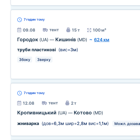
7 годин
тому
тент
09.08
15 т
100 м³
Городок
Кишинів
(UA)
—
(MD)
~
624 км
труби пластикові
(вис=
3м
)
Збоку
Зверху
7 годин
тому
тент
12.08
2 т
Кропивницький
Котово
(UA)
—
(MD)
жниварка
(дов=
6,3м
шир=
2,8м
вис=
1,1м
)
Можл. дозав