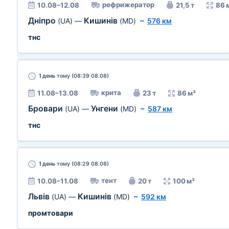
рефрижератор
10.08–12.08
21,5 т
86 
Дніпро
Кишинів
(UA)
—
(MD)
~
576 км
тнс
1 день
тому (08:39 08.08)
крита
11.08–13.08
23 т
86 м³
Бровари
Унгени
(UA)
—
(MD)
~
587 км
тнс
1 день
тому (08:29 08.08)
тент
10.08–11.08
20 т
100 м³
Львів
Кишинів
(UA)
—
(MD)
~
592 км
промтовари