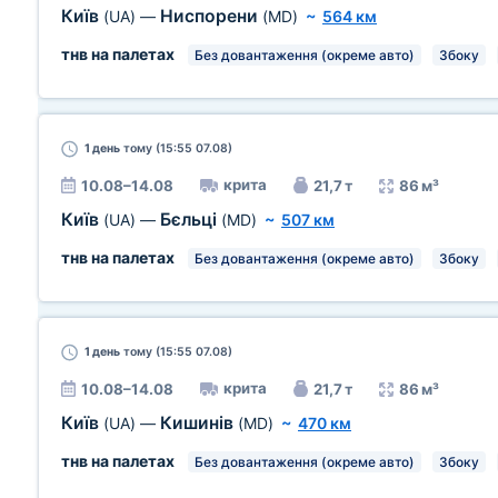
Київ
Ниспорени
(UA)
—
(MD)
~
564 км
тнв на палетах
Без довантаження (окреме авто)
Збоку
1 день
тому (15:55 07.08)
крита
10.08–14.08
21,7 т
86 м³
Київ
Бєльці
(UA)
—
(MD)
~
507 км
тнв на палетах
Без довантаження (окреме авто)
Збоку
1 день
тому (15:55 07.08)
крита
10.08–14.08
21,7 т
86 м³
Київ
Кишинів
(UA)
—
(MD)
~
470 км
тнв на палетах
Без довантаження (окреме авто)
Збоку