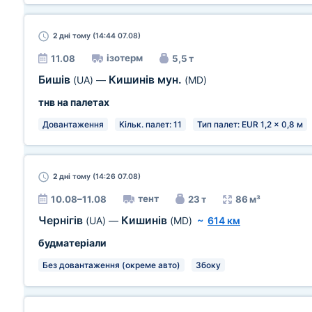
2 дні
тому (14:44 07.08)
ізотерм
11.08
5,5 т
Бишів
Кишинів мун.
(UA)
—
(MD)
тнв на палетах
Довантаження
Кільк. палет: 11
Тип палет: EUR 1,2 x 0,8 м
2 дні
тому (14:26 07.08)
тент
10.08–11.08
23 т
86 м³
Чернігів
Кишинів
(UA)
—
(MD)
~
614 км
будматеріали
Без довантаження (окреме авто)
Збоку