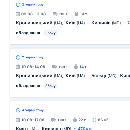
2 години
тому
тент
09.08–13.08
14 т
Кропивницький
Київ
Кишинів
(UA)
,
(UA)
—
(MD)
~
7
обладнання
Збоку
2 години
тому
тент
10.08–14.08
14 т
Кропивницький
Київ
Бєльці
Киш
(UA)
,
(UA)
—
(MD)
,
обладнання
Збоку
4 години
тому
тент
10.08–17.08
22 т
86 м³
Київ
Кишинів
(UA)
—
(MD)
~
470 км