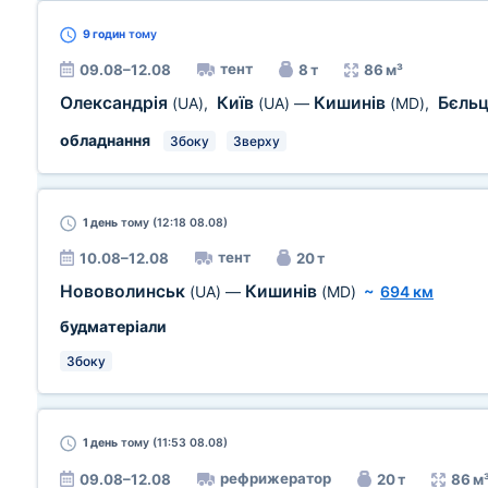
9 годин
тому
тент
09.08–12.08
8 т
86 м³
Олександрія
Київ
Кишинів
Бєльц
(UA)
,
(UA)
—
(MD)
,
обладнання
Збоку
Зверху
1 день
тому (12:18 08.08)
тент
10.08–12.08
20 т
Нововолинськ
Кишинів
(UA)
—
(MD)
~
694 км
будматеріали
Збоку
1 день
тому (11:53 08.08)
рефрижератор
09.08–12.08
20 т
86 м