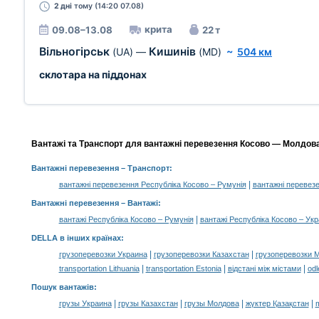
2 дні
тому (14:20 07.08)
крита
09.08–13.08
22 т
Вільногірськ
Кишинів
(UA)
—
(MD)
~
504 км
склотара на піддонах
Вантажі та Транспорт для вантажні перевезення Косово — Молдова,
Вантажні перевезення
– Транспорт:
|
вантажні перевезення Республіка Косово – Румунія
вантажні перевезе
Вантажні перевезення –
Вантажі
:
|
вантажі Республіка Косово – Румунія
вантажі Республіка Косово – Укр
DELLA в інших країнах
:
|
|
грузоперевозки Украина
грузоперевозки Казахстан
грузоперевозки 
|
|
|
transportation Lithuania
transportation Estonia
відстані між містами
odl
Пошук вантажів
:
|
|
|
|
грузы Украина
грузы Казахстан
грузы Молдова
жүктер Қазақстан
m