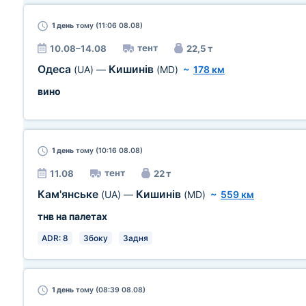
1 день
тому (11:06 08.08)
тент
10.08–14.08
22,5 т
Одеса
Кишинів
(UA)
—
(MD)
~
178 км
вино
1 день
тому (10:16 08.08)
тент
11.08
22 т
Кам'янське
Кишинів
(UA)
—
(MD)
~
559 км
тнв на палетах
ADR: 8
Збоку
Задня
1 день
тому (08:39 08.08)