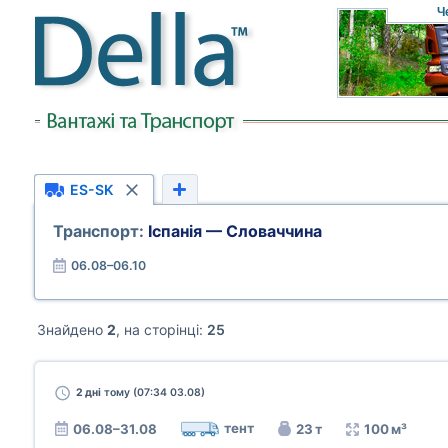
Ч
ES-SK
Транспорт:
Іспанія — Словаччина
06.08–06.10
Знайдено
2
, на сторінці:
25
2 дні
тому (07:34 03.08)
тент
06.08–31.08
23 т
100 м³