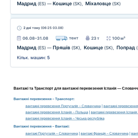
Мадрид
Кошице
Міхаловце
(ES)
—
(SK)
,
(SK)
2 дні
тому (06:25 03.08)
тент
06.08–31.08
23 т
100 м³
Мадрид
Пряшів
Кошице
Попрад
(ES)
—
(SK)
,
(SK)
,
Кільк. машин:
5
Вантажі та Транспорт для вантажні перевезення Іспанія — Словаччи
Вантажні перевезення
– Транспорт:
|
вантажні перевезення Португалія – Словаччина
вантажні перевезення
|
вантажні перевезення Іспанія – Польща
вантажні перевезення Іспанія
вантажні перевезення Іспанія – Чеська республіка
Вантажні перевезення –
Вантажі
:
|
|
вантажі Португалія – Словаччина
вантажі Франція – Словаччина
вант