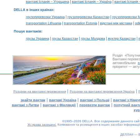
|
|
вантажі Іспанія – Угорщина
вантажі Іспанія – Україна
вантажі Іспанія
DELLA в інших країнах
:
|
|
грузоперевозки Украина
грузоперевозки Казахстан
грузоперевозки 
|
|
|
transportation Lithuania
transportation Estonia
відстані між містами
odl
Пошук вантажів
:
|
|
|
|
грузы Украина
грузы Казахстан
грузы Молдова
жүктер Қазақстан
m
Розділ «Попутн
Вантажні перевез
автомобільних
в
пріоритет — акту
|
|
Розцінки на вантажні перевезення
Розцінки на вантажні перевезення Україна
Р
|
|
|
знайти вантаж
вантажі Україна
вантажі з Польщі
вантажі з Німе
|
|
|
вантажі з Литви
вантажі з Фінляндії
перевезти вантаж
попутний вант
кур
©1995–2026 DELLA. Все содержание данного сайта
Усі права захищені.
Копіювання та розміщення в інших засобах інформації
ДЕЛЛА® —
0.13(aws2)