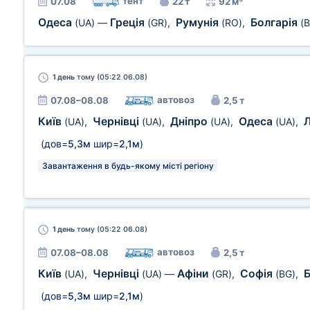
тент
07.08
22 т
92 м³
Одеса
Греція
Румунія
Болгарія
(UA)
—
(GR)
,
(RO)
,
(
1 день
тому (05:22 06.08)
автовоз
07.08–08.08
2,5 т
Київ
Чернівці
Дніпро
Одеса
(UA)
,
(UA)
,
(UA)
,
(UA)
,
(дов=
5,3м
шир=
2,1м
)
Завантаження в будь-якому місті регіону
1 день
тому (05:22 06.08)
автовоз
07.08–08.08
2,5 т
Київ
Чернівці
Афіни
Софія
(UA)
,
(UA)
—
(GR)
,
(BG)
,
(дов=
5,3м
шир=
2,1м
)