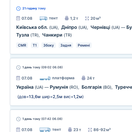
21 годину
тому
тент
07.08
1,2 т
20 м³
Київська обл.
Дніпро
Чернівці
Б
(UA)
,
(UA)
,
(UA)
—
Тузла
Чанкири
(TR)
,
(TR)
CMR
T1
Збоку
Задня
Ремені
1 день
тому (09:02 06.08)
платформа
07.08
24 т
Україна
Румунія
Болгарія
Туречч
(UA)
—
(RO)
,
(BG)
,
(дов=
13,6м
шир=
2,5м
вис=
1,2м
)
1 день
тому (07:42 06.08)
тент
07.08
23 т
86-92 м³