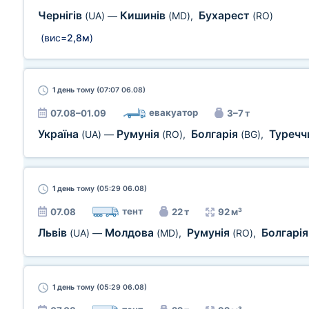
Чернігів
Кишинів
Бухарест
(UA)
—
(MD)
,
(RO)
(вис=
2,8м
)
1 день
тому (07:07 06.08)
евакуатор
07.08–01.09
3–7 т
Україна
Румунія
Болгарія
Туречч
(UA)
—
(RO)
,
(BG)
,
1 день
тому (05:29 06.08)
тент
07.08
22 т
92 м³
Львів
Молдова
Румунія
Болгарі
(UA)
—
(MD)
,
(RO)
,
1 день
тому (05:29 06.08)