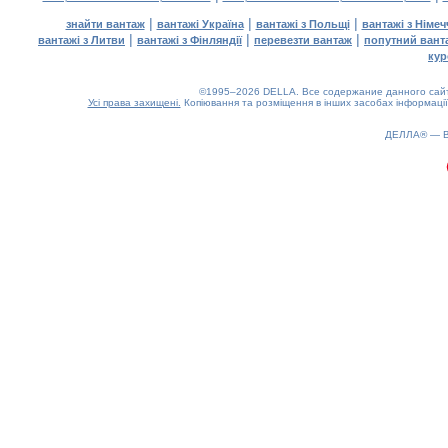
|
|
|
знайти вантаж
вантажі Україна
вантажі з Польщі
вантажі з Німе
|
|
|
вантажі з Литви
вантажі з Фінляндії
перевезти вантаж
попутний вант
кур
©1995–2026 DELLA. Все содержание данного сайта
Усі права захищені.
Копіювання та розміщення в інших засобах інформації
ДЕЛЛА® —
0.18(aws3)
070826-15:22:14