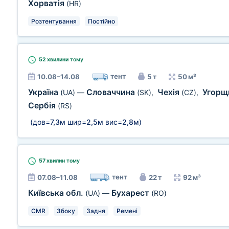
Хорватія
(HR)
Розтентування
Постійно
52 хвилини
тому
тент
10.08–14.08
5 т
50 м³
Україна
Словаччина
Чехія
Угорщ
(UA)
—
(SK)
,
(CZ)
,
Сербія
(RS)
(дов=
7,3м
шир=
2,5м
вис=
2,8м
)
57 хвилин
тому
тент
07.08–11.08
22 т
92 м³
Київська обл.
Бухарест
(UA)
—
(RO)
CMR
Збоку
Задня
Ремені