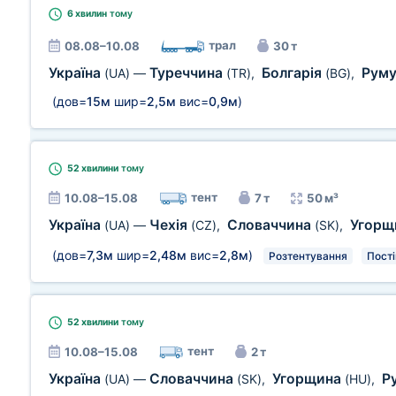
6 хвилин
тому
трал
08.08–10.08
30 т
Україна
Туреччина
Болгарія
Руму
(UA)
—
(TR)
,
(BG)
,
(дов=
15м
шир=
2,5м
вис=
0,9м
)
52 хвилини
тому
тент
10.08–15.08
7 т
50 м³
Україна
Чехія
Словаччина
Угорщ
(UA)
—
(CZ)
,
(SK)
,
(дов=
7,3м
шир=
2,48м
вис=
2,8м
)
Розтентування
Пост
52 хвилини
тому
тент
10.08–15.08
2 т
Україна
Словаччина
Угорщина
Р
(UA)
—
(SK)
,
(HU)
,