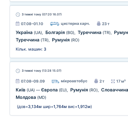
3 тижні
тому (07:20 16.07)
цистерна харч.
07.08–01.10
23 т
Україна
Болгарія
Туреччина
Румун
(UA)
,
(BG)
,
(TR)
,
Туреччина
Румунія
(TR)
,
(RO)
Кільк. машин:
3
3 тижні
тому (13:28 15.07)
мікроавтобус
07.08–09.09
2 т
17 м³
Київ
Європа
Румунія
Словаччин
(UA)
—
(EU)
,
(RO)
,
Молдова
(MD)
(дов=
3,134м
шир=
1,764м
вис=
1,912м
)