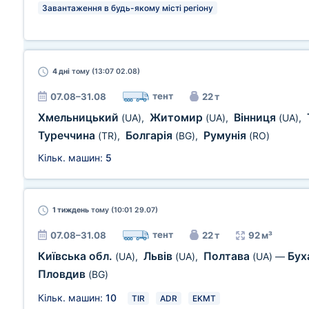
Завантаження в будь-якому місті регіону
4 дні
тому (13:07 02.08)
тент
07.08–31.08
22 т
Хмельницький
Житомир
Вінниця
(UA)
,
(UA)
,
(UA)
,
Туреччина
Болгарія
Румунія
(TR)
,
(BG)
,
(RO)
Кільк. машин:
5
1 тиждень
тому (10:01 29.07)
тент
07.08–31.08
22 т
92 м³
Київська обл.
Львів
Полтава
Бух
(UA)
,
(UA)
,
(UA)
—
Пловдив
(BG)
Кільк. машин:
10
TIR
ADR
EKMT