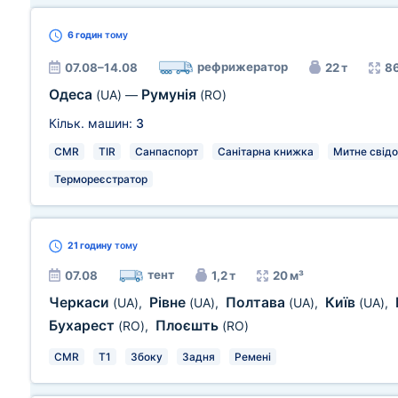
6 годин
тому
рефрижератор
07.08–14.08
22 т
86
Одеса
Румунія
(UA)
—
(RO)
Кільк. машин:
3
CMR
TIR
Санпаспорт
Санітарна книжка
Митне свід
Термореєстратор
21 годину
тому
тент
07.08
1,2 т
20 м³
Черкаси
Рівне
Полтава
Київ
(UA)
,
(UA)
,
(UA)
,
(UA)
,
Бухарест
Плоєшть
(RO)
,
(RO)
CMR
T1
Збоку
Задня
Ремені