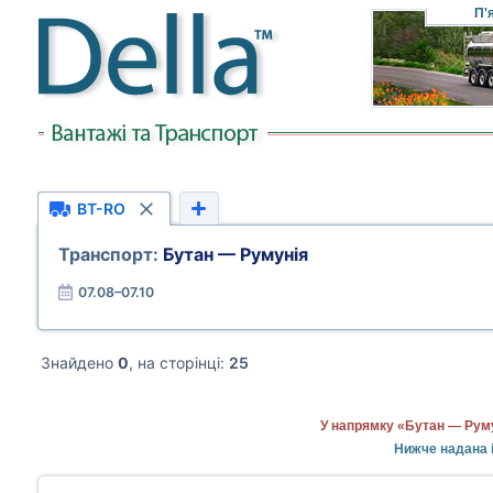
П'
BT-RO
Транспорт:
Бутан — Румунія
07.08–07.10
Знайдено
0
, на сторінці:
25
У напрямку «Бутан — Руму
Нижче надана і