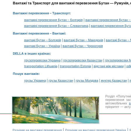
Вантажі та Транспорт для вантажні перевезення Бутан — Румунія, 
Вантажні перевезення
– Транспорт:
|
вантажні перевезення Бутан – Болгарія
вантажні перевезення Бутан –
|
вантажні перевезення Бутан – Словаччина
вантажні перевезення Бут
Вантажні перевезення –
Вантажі
:
|
|
вантажі Бутан – Болгарія
вантажі Бутан – Македонія
вантажі Бутан –
|
вантажі Бутан – Україна
вантажі Бутан – Чорногорія
DELLA в інших країнах
:
|
|
грузоперевозки Украина
грузоперевозки Казахстан
грузоперевозки 
|
|
|
transportation Lithuania
transportation Estonia
відстані між містами
odl
Пошук вантажів
:
|
|
|
|
грузы Украина
грузы Казахстан
грузы Молдова
жүктер Қазақстан
m
Розділ «Попутни
перевезення за
автомобільних
в
пріоритет — акту
|
|
Розцінки на вантажні перевезення
Розцінки на вантажні перевезення Україна
Р