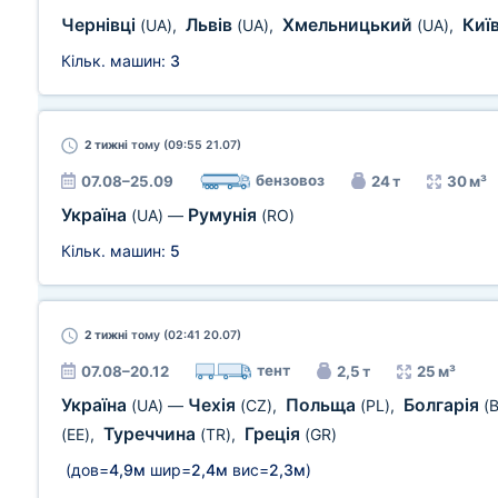
Чернівці
Львів
Хмельницький
Киї
(UA)
,
(UA)
,
(UA)
,
Кільк. машин:
3
2 тижні
тому (09:55 21.07)
бензовоз
07.08–25.09
24 т
30 м³
Україна
Румунія
(UA)
—
(RO)
Кільк. машин:
5
2 тижні
тому (02:41 20.07)
тент
07.08–20.12
2,5 т
25 м³
Україна
Чехія
Польща
Болгарія
(UA)
—
(CZ)
,
(PL)
,
(
Туреччина
Греція
(EE)
,
(TR)
,
(GR)
(дов=
4,9м
шир=
2,4м
вис=
2,3м
)