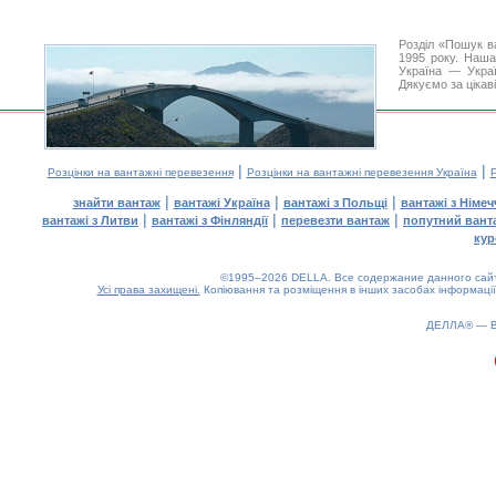
Розділ «Пошук в
1995 року. Наша
Україна — Украї
Дякуємо за цікав
|
|
Розцінки на вантажні перевезення
Розцінки на вантажні перевезення Україна
Р
|
|
|
знайти вантаж
вантажі Україна
вантажі з Польщі
вантажі з Німе
|
|
|
вантажі з Литви
вантажі з Фінляндії
перевезти вантаж
попутний вант
кур
©1995–2026 DELLA. Все содержание данного сайта
Усі права захищені.
Копіювання та розміщення в інших засобах інформації
ДЕЛЛА® —
0.18(aws3)
080826-19:32:26