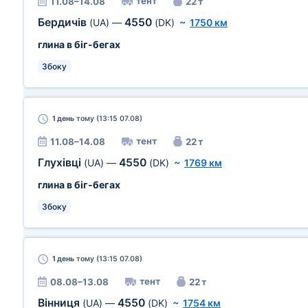
тент
11.08–14.08
22 т
Бердичів
4550
(UA)
—
(DK)
~
1750 км
глина в біг-бегах
Збоку
1 день
тому (13:15 07.08)
тент
11.08–14.08
22 т
Глухівці
4550
(UA)
—
(DK)
~
1769 км
глина в біг-бегах
Збоку
1 день
тому (13:15 07.08)
тент
08.08–13.08
22 т
Вінниця
4550
(UA)
—
(DK)
~
1754 км