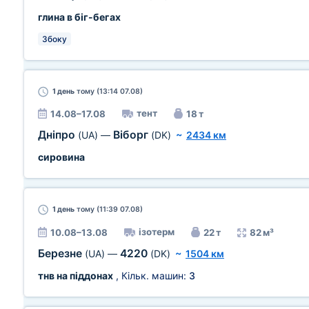
глина в біг-бегах
Збоку
1 день
тому (13:14 07.08)
тент
14.08–17.08
18 т
Дніпро
Віборг
(UA)
—
(DK)
~
2434 км
сировина
1 день
тому (11:39 07.08)
ізотерм
10.08–13.08
22 т
82 м³
Березне
4220
(UA)
—
(DK)
~
1504 км
тнв на піддонах
, Кільк. машин:
3