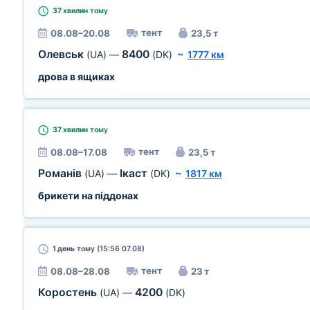
37 хвилин
тому
тент
08.08–20.08
23,5 т
Олевськ
8400
(UA)
—
(DK)
~
1777 км
дрова в ящиках
37 хвилин
тому
тент
08.08–17.08
23,5 т
Романів
Ікаст
(UA)
—
(DK)
~
1817 км
брикети на піддонах
1 день
тому (15:56 07.08)
тент
08.08–28.08
23 т
Коростень
4200
(UA)
—
(DK)