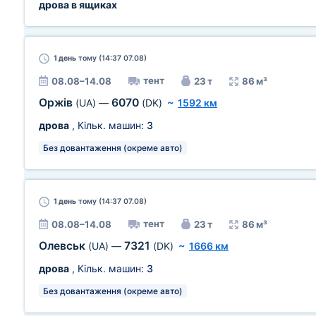
дрова в ящиках
1 день
тому (14:37 07.08)
тент
08.08–14.08
23 т
86 м³
Оржів
6070
(UA)
—
(DK)
~
1592 км
дрова
, Кільк. машин:
3
Без довантаження (окреме авто)
1 день
тому (14:37 07.08)
тент
08.08–14.08
23 т
86 м³
Олевськ
7321
(UA)
—
(DK)
~
1666 км
дрова
, Кільк. машин:
3
Без довантаження (окреме авто)