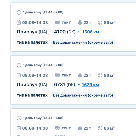
1 день
тому (13:44 07.08)
тент
08.08–14.08
22 т
86 м³
Прислуч
4100
(UA)
—
(DK)
~
1506 км
тнв на палетах
Без довантаження (окреме авто)
1 день
тому (13:44 07.08)
тент
08.08–14.08
22 т
86 м³
Прислуч
6731
(UA)
—
(DK)
~
1639 км
тнв на палетах
Без довантаження (окреме авто)
1 день
тому (13:44 07.08)
тент
08.08–14.08
22 т
86 м³