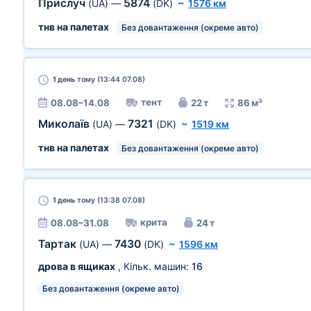
Прислуч
5874
(UA)
—
(DK)
~
1576 км
тнв на палетах
Без довантаження (окреме авто)
1 день
тому (13:44 07.08)
тент
08.08–14.08
22 т
86 м³
Миколаїв
7321
(UA)
—
(DK)
~
1519 км
тнв на палетах
Без довантаження (окреме авто)
1 день
тому (13:38 07.08)
крита
08.08–31.08
24 т
Тартак
7430
(UA)
—
(DK)
~
1596 км
дрова в ящиках
, Кільк. машин:
16
Без довантаження (окреме авто)