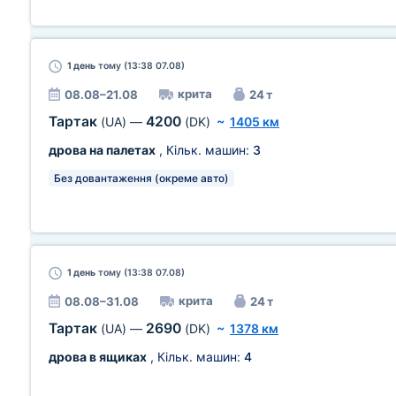
1 день
тому (13:38 07.08)
крита
08.08–21.08
24 т
Тартак
4200
(UA)
—
(DK)
~
1405 км
дрова на палетах
, Кільк. машин:
3
Без довантаження (окреме авто)
1 день
тому (13:38 07.08)
крита
08.08–31.08
24 т
Тартак
2690
(UA)
—
(DK)
~
1378 км
дрова в ящиках
, Кільк. машин:
4