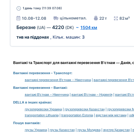
1 день
тому (11:39 07.08)
цільнометал.
10.08–12.08
22 т
82 м³
Березне
4220
(UA)
—
(DK)
~
1504 км
тнв на піддонах
, Кільк. машин:
3
Вантажі та Транспорт для вантажні перевезення В'єтнам — Данія, с
Вантажні перевезення
– Транспорт:
|
вантажні перевезення В'єтнам – Німеччина
вантажні перевезення В'єт
Вантажні перевезення –
Вантажі
:
|
|
вантажі В'єтнам – Німеччина
вантажі В'єтнам – Норвегія
вантажі В'є
DELLA в інших країнах
:
|
|
грузоперевозки Украина
грузоперевозки Казахстан
грузоперевозки 
|
|
|
transportation Lithuania
transportation Estonia
відстані між містами
odl
Пошук вантажів
:
|
|
|
|
грузы Украина
грузы Казахстан
грузы Молдова
жүктер Қазақстан
m