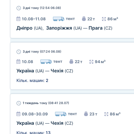
3 дні
тому (12:54 06.08)
тент
10.08–11.08
22 т
86 м³
Дніпро
Запоріжжя
Прага
(UA)
,
(UA)
—
(CZ)
3 дні
тому (07:24 06.08)
тент
10.08
22 т
94 м³
Україна
Чехія
(UA)
—
(CZ)
Кільк. машин:
2
1 тиждень
тому (08:41 28.07)
тент
09.08–30.09
23 т
86 м³
Україна
Чехія
(UA)
—
(CZ)
Кільк. машин:
13