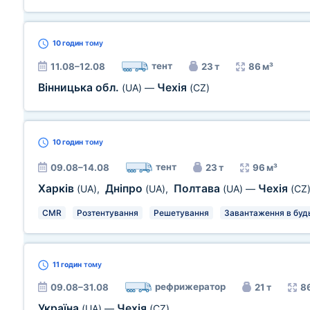
10 годин
тому
тент
11.08–12.08
23 т
86 м³
Вінницька обл.
Чехія
(UA)
—
(CZ)
10 годин
тому
тент
09.08–14.08
23 т
96 м³
Харків
Дніпро
Полтава
Чехія
(UA)
,
(UA)
,
(UA)
—
(CZ
CMR
Розтентування
Решетування
Завантаження в будь
11 годин
тому
рефрижератор
09.08–31.08
21 т
8
Україна
Чехія
(UA)
—
(CZ)