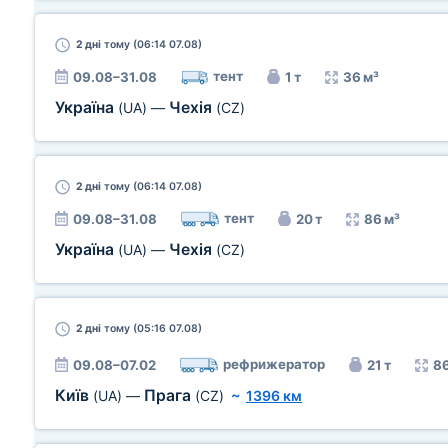
2 дні
тому (06:14 07.08)
тент
09.08–31.08
1 т
36 м³
Україна
Чехія
(UA)
—
(CZ)
2 дні
тому (06:14 07.08)
тент
09.08–31.08
20 т
86 м³
Україна
Чехія
(UA)
—
(CZ)
2 дні
тому (05:16 07.08)
рефрижератор
09.08–07.02
21 т
86
Київ
Прага
(UA)
—
(CZ)
~
1396 км