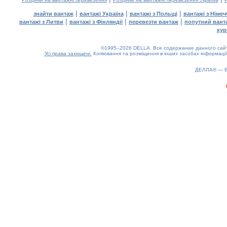
|
|
|
знайти вантаж
вантажі Україна
вантажі з Польщі
вантажі з Німе
|
|
|
вантажі з Литви
вантажі з Фінляндії
перевезти вантаж
попутний вант
кур
©1995–2026 DELLA. Все содержание данного сайта
Усі права захищені.
Копіювання та розміщення в інших засобах інформації
ДЕЛЛА® —
0.13(aws3)
090826-20:26:07