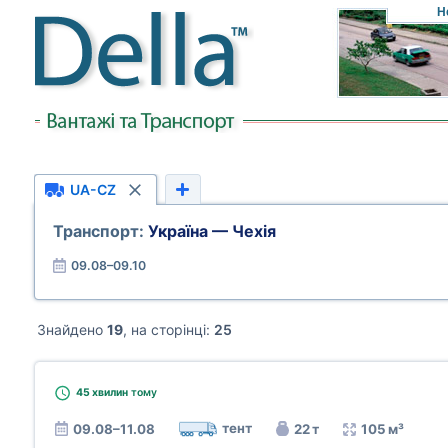
Н
UA-CZ
Транспорт:
Україна — Чехія
09.08–09.10
Знайдено
19
, на сторінці:
25
45 хвилин
тому
тент
09.08–11.08
22 т
105 м³