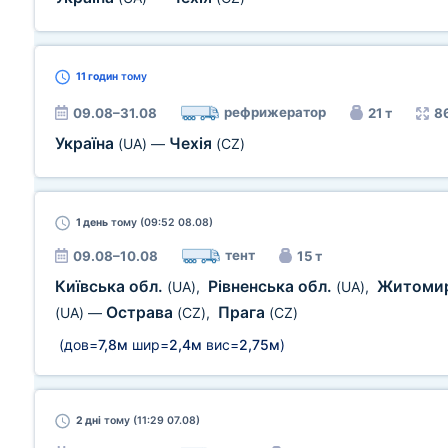
11 годин
тому
рефрижератор
09.08–31.08
21 т
8
Україна
Чехія
(UA)
—
(CZ)
1 день
тому (09:52 08.08)
тент
09.08–10.08
15 т
Київська обл.
Рівненська обл.
Житомир
(UA)
,
(UA)
,
Острава
Прага
(UA)
—
(CZ)
,
(CZ)
(дов=
7,8м
шир=
2,4м
вис=
2,75м
)
2 дні
тому (11:29 07.08)