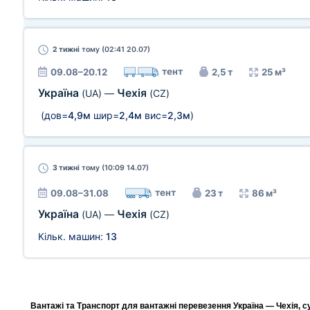
2 тижні
тому (02:41 20.07)
тент
09.08–20.12
2,5 т
25 м³
Україна
Чехія
(UA)
—
(CZ)
(дов=
4,9м
шир=
2,4м
вис=
2,3м
)
3 тижні
тому (10:09 14.07)
тент
09.08–31.08
23 т
86 м³
Україна
Чехія
(UA)
—
(CZ)
Кільк. машин:
13
Вантажі та Транспорт для вантажні перевезення Україна — Чехія, с