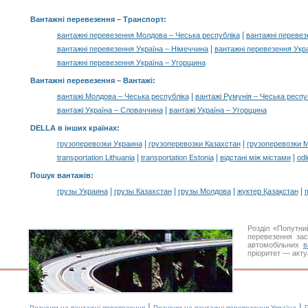
Вантажні перевезення
– Транспорт:
|
вантажні перевезення Молдова – Чеська республіка
вантажні перевез
|
вантажні перевезення Україна – Німеччина
вантажні перевезення Укр
вантажні перевезення Україна – Угорщина
Вантажні перевезення –
Вантажі
:
|
вантажі Молдова – Чеська республіка
вантажі Румунія – Чеська респу
|
вантажі Україна – Словаччина
вантажі Україна – Угорщина
DELLA в інших країнах
:
|
|
грузоперевозки Украина
грузоперевозки Казахстан
грузоперевозки 
|
|
|
transportation Lithuania
transportation Estonia
відстані між містами
odl
Пошук вантажів
:
|
|
|
|
грузы Украина
грузы Казахстан
грузы Молдова
жүктер Қазақстан
m
Розділ «Попутни
перевезення за
автомобільних
в
пріоритет — акту
|
|
Розцінки на вантажні перевезення
Розцінки на вантажні перевезення Україна
Р