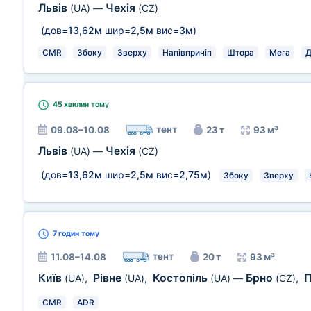
Львів
Чехія
(UA)
—
(CZ)
(дов=
13,62м
шир=
2,5м
вис=
3м
)
CMR
Збоку
Зверху
Напівпричіп
Штора
Мега
Д
45 хвилин
тому
тент
09.08–10.08
23 т
93 м³
Львів
Чехія
(UA)
—
(CZ)
(дов=
13,62м
шир=
2,5м
вис=
2,75м
)
Збоку
Зверху
7 годин
тому
тент
11.08–14.08
20 т
93 м³
Київ
Рівне
Костопіль
Брно
(UA)
,
(UA)
,
(UA)
—
(CZ)
,
CMR
ADR