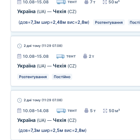
тент
10.08–15.08
7 т
50 м³
Україна
Чехія
(UA)
—
(CZ)
(дов=
7,3м
шир=
2,48м
вис=
2,8м
)
Розтентування
Пост
2 дні
тому (11:29 07.08)
тент
10.08–15.08
2 т
Україна
Чехія
(UA)
—
(CZ)
Розтентування
Постійно
2 дні
тому (11:29 07.08)
тент
10.08–14.08
5 т
50 м³
Україна
Чехія
(UA)
—
(CZ)
(дов=
7,3м
шир=
2,5м
вис=
2,8м
)