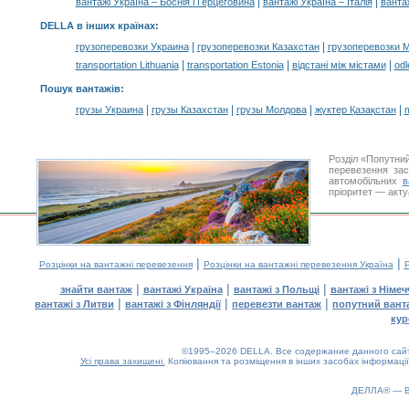
|
|
вантажі Україна – Боснія і Герцеговина
вантажі Україна – Італія
ванта
DELLA в інших країнах
:
|
|
грузоперевозки Украина
грузоперевозки Казахстан
грузоперевозки 
|
|
|
transportation Lithuania
transportation Estonia
відстані між містами
odl
Пошук вантажів
:
|
|
|
|
грузы Украина
грузы Казахстан
грузы Молдова
жүктер Қазақстан
m
Розділ «Попутни
перевезення за
автомобільних
в
пріоритет — акту
|
|
Розцінки на вантажні перевезення
Розцінки на вантажні перевезення Україна
Р
|
|
|
знайти вантаж
вантажі Україна
вантажі з Польщі
вантажі з Німе
|
|
|
вантажі з Литви
вантажі з Фінляндії
перевезти вантаж
попутний вант
кур
©1995–2026 DELLA. Все содержание данного сайта
Усі права захищені.
Копіювання та розміщення в інших засобах інформації
ДЕЛЛА® —
0.12(aws3)