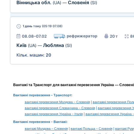
Вінницька обл.
Словенія
(UA)
—
(SI)
1 день
тому (05:19 07.08)
рефрижератор
08.08–07.02
20 т
8
Київ
Любляна
(UA)
—
(SI)
Кільк. машин:
20
Вантажі та Транспорт для вантажні перевезення Україна — Словенія
Вантажні перевезення
– Транспорт:
|
вантажні перевезення Молдова – Словенія
вантажні перевезення Пол
|
вантажні перевезення Словаччина – Словенія
вантажні перевезення У
|
вантажні перевезення Україна – Італія
вантажні перевезення Україна 
Вантажні перевезення –
Вантажі
:
|
|
вантажі Молдова – Словенія
вантажі Польща – Словенія
вантажі Рум