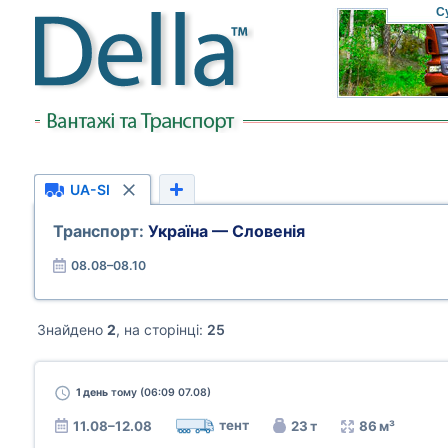
С
UA-SI
Транспорт:
Україна — Словенія
08.08–08.10
Знайдено
2
, на сторінці:
25
1 день
тому (06:09 07.08)
тент
11.08–12.08
23 т
86 м³