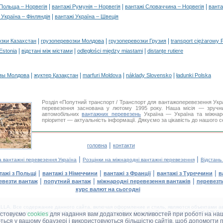
|
|
|
 Польща – Норвегія
вантажі Румунія – Норвегія
вантажі Словаччина – Норвегія
ванта
|
 Україна – Фінляндія
вантажі Україна – Швеція
|
|
|
озки Казахстан
грузоперевозки Молдова
грузоперевозки Грузия
transport ciężarowy 
|
|
|
 Estonia
відстані між містами
odległości między miastami
distanţe rutiere
|
|
|
|
зы Молдова
жүктер Қазақстан
marfuri Moldova
náklady Slovensko
ładunki Polska
Розділ «Попутний транспорт / Транспорт для вантажоперевезення Ук
перевезення заснована у лютому 1995 року. Наша місія — зручни
автомобільних
вантажних перевезень
Україна — Україна та міжнар
пріоритет — актуальність інформації. Дякуємо за цікавість до нашого с
|
головна
контакти
|
|
а вантажні перевезення Україна
Розцінки на міжнародні вантажні перевезення
Відстань
|
|
|
|
тажі з Польщі
вантажі з Німеччини
вантажі з Франції
вантажі з Туреччини
в
|
|
|
евезти вантаж
попутний вантаж
міжнародні перевезення вантажів
перевезт
курс валют на сьогодні
LA. Все содержание данного сайта, включая оформление и стиль, являются объектами ав
іщення в інших засобах інформації та інтернет-сайтах без офіційного дозволу 'DELLA™ Ван
истовуємо
cookies
для надання вам додаткових можливостей при роботі на наш
аються у вашому браузері і використовуються більшістю сайтів, щоб допомогти 