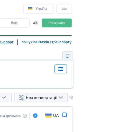
Україна
укр
Вхід
або
Реєстрація
анспорт
пошук вантажів і транспорту
Без конвертації
UA
рна допомога