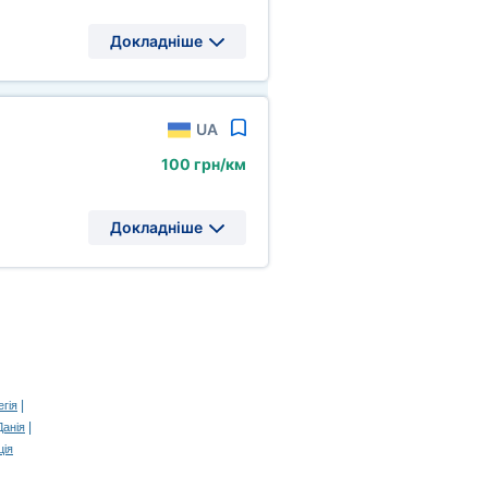
Докладніше
UA
100 грн/км
Докладніше
|
гія
|
Данія
ція