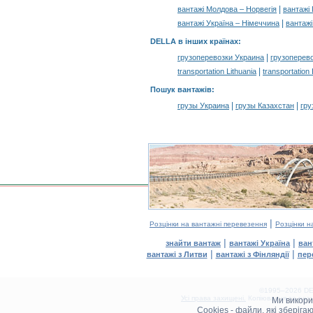
|
вантажі Молдова – Норвегія
вантажі
|
вантажі Україна – Німеччина
вантажі
DELLA в інших країнах
:
|
грузоперевозки Украина
грузоперев
|
transportation Lithuania
transportation
Пошук вантажів
:
|
|
грузы Украина
грузы Казахстан
гру
|
Розцінки на вантажні перевезення
Розцінки н
|
|
знайти вантаж
вантажі Україна
ван
|
|
вантажі з Литви
вантажі з Фінляндії
пер
©1995–2026 DEL
Усі права захищені.
Копіювання та розм
Ми викор
0.15(aws3)
Cookies - файли, які зберіг