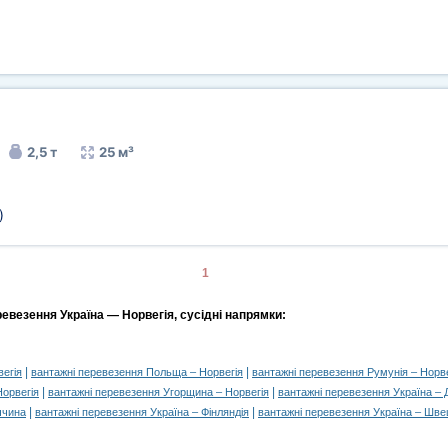
2,5 т
25 м³
)
1
евезення Україна — Норвегія, сусідні напрямки:
|
|
егія
вантажні перевезення Польща – Норвегія
вантажні перевезення Румунія – Норве
|
|
Норвегія
вантажні перевезення Угорщина – Норвегія
вантажні перевезення Україна – 
|
|
ччина
вантажні перевезення Україна – Фінляндія
вантажні перевезення Україна – Шве