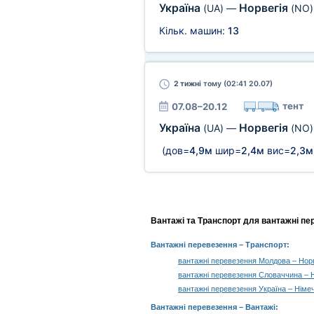
Україна
Норвегія
(UA)
—
(NO)
Кільк. машин:
13
2 тижні
тому (02:41 20.07)
тент
07.08–20.12
Україна
Норвегія
(UA)
—
(NO)
(дов=
4,9м
шир=
2,4м
вис=
2,3м
Вантажі та Транспорт для вантажні пер
Вантажні перевезення
– Транспорт:
вантажні перевезення Молдова – Норв
вантажні перевезення Словаччина – 
вантажні перевезення Україна – Німе
Вантажні перевезення –
Вантажі
: