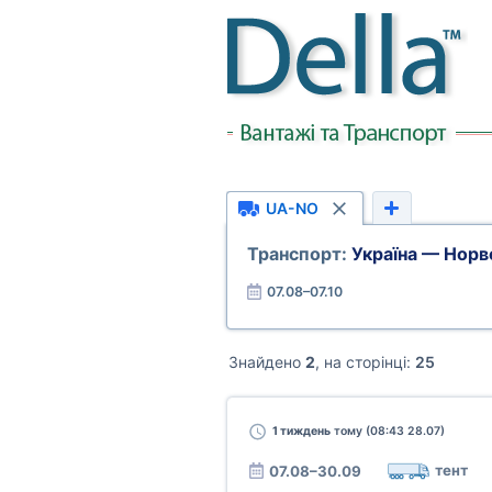
UA-NO
Транспорт:
Україна — Норв
07.08–07.10
Знайдено
2
, на сторінці:
25
1 тиждень
тому (08:43 28.07)
тент
07.08–30.09