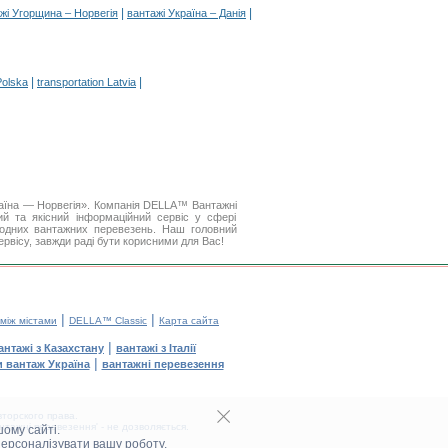
|
|
жі Угорщина – Норвегія
вантажі Україна – Данія
|
|
Polska
transportation Latvia
раїна — Норвегія». Компанія DELLA™ Вантажні
й та якісний інформаційний сервіс у сфері
одних вантажних перевезень. Наш головний
ервісу, завжди раді бути корисними для Вас!
|
|
 між містами
DELLA™ Classic
Карта сайта
|
антажі з Казахстану
вантажі з Італії
|
и вантаж Україна
вантажні перевезення
торского права.
тажні перевезення' - не дозволяється.
ому сайті.
персоналізувати вашу роботу.