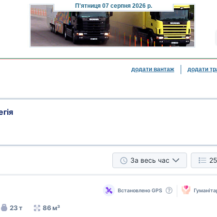
П'ятниця
07 серпня 2026 р.
додати вантаж
додати тр
егія
За весь час
25
Встановлено GPS
Гуманіта
23 т
86 м³