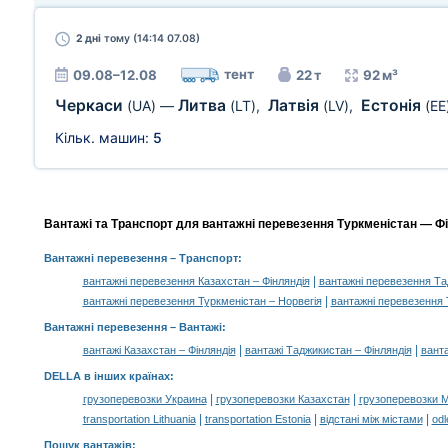
2 дні
тому (14:14 07.08)
тент
09.08–12.08
22 т
92 м³
Черкаси
Литва
Латвія
Естонія
(UA)
—
(LT)
,
(LV)
,
(EE
Кільк. машин:
5
Вантажі та Транспорт для вантажні перевезення Туркменістан — Фі
Вантажні перевезення
– Транспорт:
|
вантажні перевезення Казахстан – Фінляндія
вантажні перевезення Та
|
вантажні перевезення Туркменістан – Норвегія
вантажні перевезення 
Вантажні перевезення –
Вантажі
:
|
|
вантажі Казахстан – Фінляндія
вантажі Таджикистан – Фінляндія
ванта
DELLA в інших країнах
:
|
|
грузоперевозки Украина
грузоперевозки Казахстан
грузоперевозки 
|
|
|
transportation Lithuania
transportation Estonia
відстані між містами
odl
Пошук вантажів
: