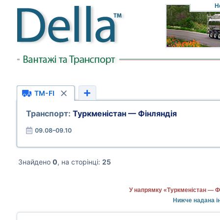
Н
TM-FI
Транспорт:
Туркменістан — Фінляндія
09.08–09.10
Знайдено
0
, на сторінці:
25
У напрямку «Туркменістан — Фі
Нижче надана ін