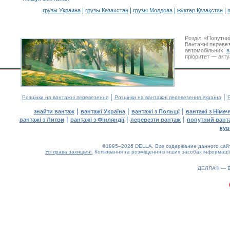
|
|
|
|
грузы Украина
грузы Казахстан
грузы Молдова
жүктер Қазақстан
m
Розділ «Попутни
Вантажні перевез
автомобільних
в
пріоритет — акту
|
|
Розцінки на вантажні перевезення
Розцінки на вантажні перевезення Україна
Р
|
|
|
знайти вантаж
вантажі Україна
вантажі з Польщі
вантажі з Німе
|
|
|
вантажі з Литви
вантажі з Фінляндії
перевезти вантаж
попутний вант
кур
©1995–2026 DELLA. Все содержание данного сайта
Усі права захищені.
Копіювання та розміщення в інших засобах інформації
ДЕЛЛА® —
0.13(aws4)
090826-19:03:30