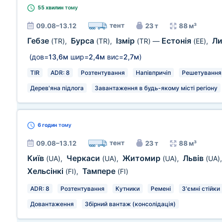
55 хвилин
тому
тент
09.08–13.12
23 т
88 м³
Гебзе
Бурса
Ізмір
Естонія
Л
(TR)
,
(TR)
,
(TR)
—
(EE)
,
(дов=
13,6м
шир=
2,4м
вис=
2,7м
)
TIR
ADR: 8
Розтентування
Напівпричіп
Решетування
Дерев'яна підлога
Завантаження в будь-якому місті регіону
6 годин
тому
тент
09.08–13.12
23 т
88 м³
Київ
Черкаси
Житомир
Львів
(UA)
,
(UA)
,
(UA)
,
(UA)
Хельсінкі
Тампере
(FI)
,
(FI)
ADR: 8
Розтентування
Кутники
Ремені
З'ємні стійки
Довантаження
Збірний вантаж (консолідація)