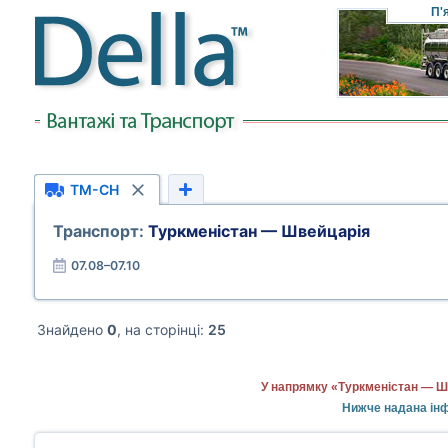
П'
TM-CH
Транспорт:
Туркменістан — Швейцарія
07.08–07.10
Знайдено
0
, на сторінці:
25
У напрямку «Туркменістан — Шв
Нижче надана інф