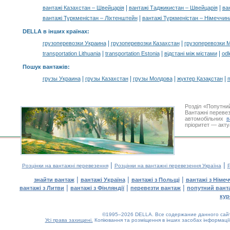
|
|
вантажі Казахстан – Швейцарія
вантажі Таджикистан – Швейцарія
ва
|
вантажі Туркменістан – Ліхтенштейн
вантажі Туркменістан – Німеччин
DELLA в інших країнах
:
|
|
грузоперевозки Украина
грузоперевозки Казахстан
грузоперевозки 
|
|
|
transportation Lithuania
transportation Estonia
відстані між містами
odl
Пошук вантажів
:
|
|
|
|
грузы Украина
грузы Казахстан
грузы Молдова
жүктер Қазақстан
m
Розділ «Попутни
Вантажні перевез
автомобільних
в
пріоритет — акту
|
|
Розцінки на вантажні перевезення
Розцінки на вантажні перевезення Україна
Р
|
|
|
знайти вантаж
вантажі Україна
вантажі з Польщі
вантажі з Німе
|
|
|
вантажі з Литви
вантажі з Фінляндії
перевезти вантаж
попутний вант
кур
©1995–2026 DELLA. Все содержание данного сайта
Усі права захищені.
Копіювання та розміщення в інших засобах інформації