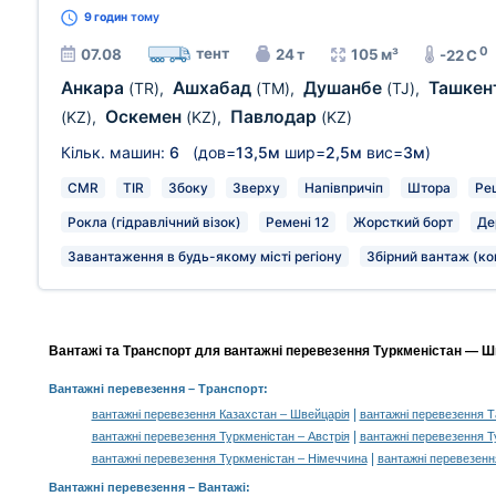
9 годин
тому
0
тент
07.08
24 т
105 м³
-22 C
Анкара
Ашхабад
Душанбе
Ташкен
(TR)
,
(TM)
,
(TJ)
,
Оскемен
Павлодар
(KZ)
,
(KZ)
,
(KZ)
Кільк. машин:
6
(дов=
13,5м
шир=
2,5м
вис=
3м
)
CMR
TIR
Збоку
Зверху
Напівпричіп
Штора
Ре
Рокла (гідравлічний візок)
Ремені 12
Жорсткий борт
Де
Завантаження в будь-якому місті регіону
Збірний вантаж (ко
Вантажі та Транспорт для вантажні перевезення Туркменістан — Шв
Вантажні перевезення
– Транспорт:
|
вантажні перевезення Казахстан – Швейцарія
вантажні перевезення Т
|
вантажні перевезення Туркменістан – Австрія
вантажні перевезення Ту
|
вантажні перевезення Туркменістан – Німеччина
вантажні перевезенн
Вантажні перевезення –
Вантажі
: