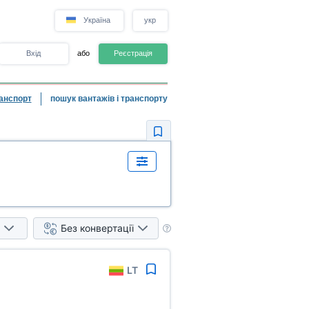
Україна
укр
Вхід
або
Реєстрація
анспорт
пошук вантажів і транспорту
Без конвертації
LT