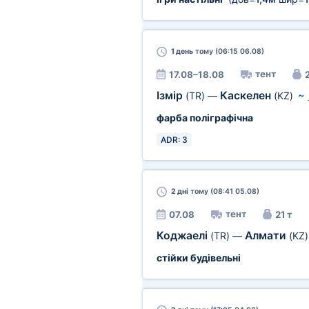
1 день
тому (06:15 06.08)
тент
17.08–18.08
2
Ізмір
Каскелен
(TR)
—
(KZ)
~
фарба поліграфічна
ADR: 3
2 дні
тому (08:41 05.08)
тент
07.08
21 т
Коджаелі
Алмати
(TR)
—
(KZ)
стійки будівельні