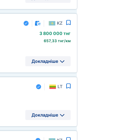
KZ
3
800
000 тнг
657,33 тнг/км
Докладніше
LT
Докладніше