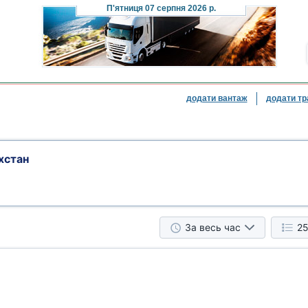
П'ятниця
07 серпня 2026 р.
додати вантаж
додати тр
хстан
За весь час
25