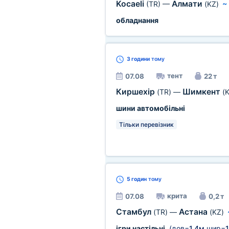
Kocaeli
Алмати
(TR)
—
(KZ)
обладнання
3 години
тому
тент
07.08
22 т
Киршехір
Шимкент
(TR)
—
(
шини автомобільні
Тільки перевізник
5 годин
тому
крита
07.08
0,2 т
Стамбул
Астана
(TR)
—
(KZ)
ігри настільні
(дов=
1,4м
шир=
1