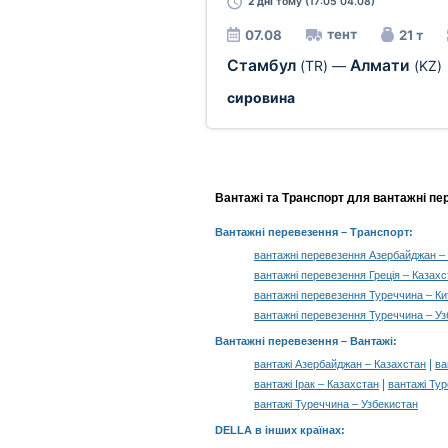
2 дні
тому (17:05 04.08)
тент
07.08
21 т
Стамбул
Алмати
(TR)
—
(KZ)
сировина
Вантажі та Транспорт для вантажні пе
Вантажні перевезення
– Транспорт:
вантажні перевезення Азербайджан –
вантажні перевезення Греція – Казахс
вантажні перевезення Туреччина – Ки
вантажні перевезення Туреччина – Уз
Вантажні перевезення –
Вантажі
:
|
вантажі Азербайджан – Казахстан
ва
|
вантажі Ірак – Казахстан
вантажі Тур
вантажі Туреччина – Узбекистан
DELLA в інших країнах
: