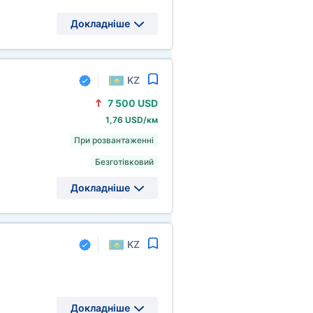
Докладніше
KZ
7
500 USD
1,76 USD/км
При розвантаженні
Безготівковий
Докладніше
KZ
Докладніше