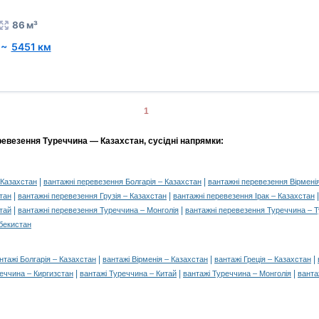
86 м³
~
5451 км
1
ревезення Туреччина — Казахстан, сусідні напрямки:
|
|
 Казахстан
вантажні перевезення Болгарія – Казахстан
вантажні перевезення Вірмені
|
|
тан
вантажні перевезення Грузія – Казахстан
вантажні перевезення Ірак – Казахстан
|
|
тай
вантажні перевезення Туреччина – Монголія
вантажні перевезення Туреччина – 
бекистан
|
|
|
нтажі Болгарія – Казахстан
вантажі Вірменія – Казахстан
вантажі Греція – Казахстан
|
|
|
еччина – Киргизстан
вантажі Туреччина – Китай
вантажі Туреччина – Монголія
ванта