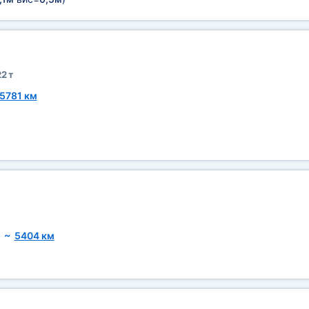
2 т
5781 км
~
5404 км