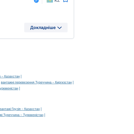
KZ
Докладніше
|
я – Казахстан
|
|
вантажні перевезення Туреччина – Киргизстан
|
Туркменістан
|
вантажі Грузія – Казахстан
|
жі Туреччина – Туркменістан