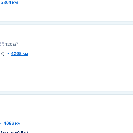
~
5864 км
120 м³
KZ)
~
4268 км
~
4686 км
,1м
вис=
0,5м
)