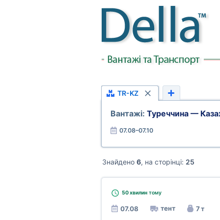
TR-KZ
Вантажі:
Туреччина — Каза
07.08–07.10
Знайдено
6
, на сторінці:
25
50 хвилин
тому
тент
07.08
7 т