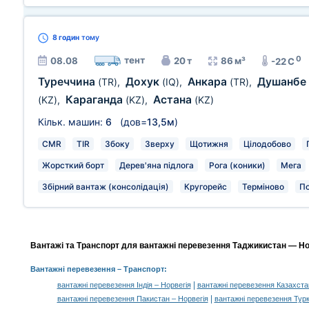
8 годин
тому
0
тент
08.08
20 т
86 м³
-22 C
Туреччина
Дохук
Анкара
Душанбе
(TR)
,
(IQ)
,
(TR)
,
Караганда
Астана
(KZ)
,
(KZ)
,
(KZ)
Кільк. машин:
6
(дов=
13,5м
)
CMR
TIR
Збоку
Зверху
Щотижня
Цілодобово
Жорсткий борт
Дерев'яна підлога
Рога (коники)
Мега
Збірний вантаж (консолідація)
Кругорейс
Терміново
П
Вантажі та Транспорт для вантажні перевезення Таджикистан — Нор
Вантажні перевезення
– Транспорт:
|
вантажні перевезення Індія – Норвегія
вантажні перевезення Казахста
|
вантажні перевезення Пакистан – Норвегія
вантажні перевезення Турк