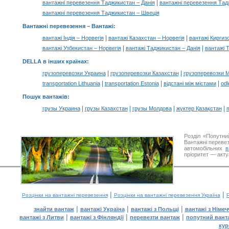
|
вантажні перевезення Таджикистан – Данія
вантажні перевезення Тад
вантажні перевезення Таджикистан – Швеція
Вантажні перевезення –
Вантажі
:
|
|
вантажі Індія – Норвегія
вантажі Казахстан – Норвегія
вантажі Киргиз
|
|
вантажі Узбекистан – Норвегія
вантажі Таджикистан – Данія
вантажі 
DELLA в інших країнах
:
|
|
грузоперевозки Украина
грузоперевозки Казахстан
грузоперевозки 
|
|
|
transportation Lithuania
transportation Estonia
відстані між містами
odl
Пошук вантажів
:
|
|
|
|
грузы Украина
грузы Казахстан
грузы Молдова
жүктер Қазақстан
m
Розділ «Попутн
Вантажні перевез
автомобільних
в
пріоритет — акту
|
|
Розцінки на вантажні перевезення
Розцінки на вантажні перевезення Україна
Р
|
|
|
знайти вантаж
вантажі Україна
вантажі з Польщі
вантажі з Німе
|
|
|
вантажі з Литви
вантажі з Фінляндії
перевезти вантаж
попутний вант
кур