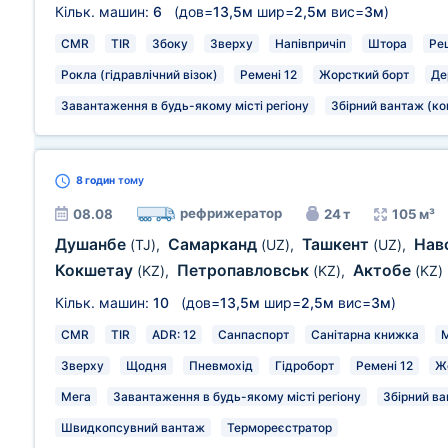
Кільк. машин:
6
(дов=
13,5м
шир=
2,5м
вис=
3м
)
CMR
TIR
Збоку
Зверху
Напівпричіп
Штора
Ре
Рокла (гідравлічний візок)
Ремені 12
Жорсткий борт
Де
Завантаження в будь-якому місті регіону
Збірний вантаж (ко
8 годин
тому
рефрижератор
08.08
24 т
105 м³
Душанбе
Самарканд
Ташкент
Нав
(TJ)
,
(UZ)
,
(UZ)
,
Кокшетау
Петропавловськ
Актобе
(KZ)
,
(KZ)
,
(KZ)
Кільк. машин:
10
(дов=
13,5м
шир=
2,5м
вис=
3м
)
CMR
TIR
ADR: 12
Санпаспорт
Санітарна книжка
М
Зверху
Щодня
Пневмохід
Гідроборт
Ремені 12
Ж
Мега
Завантаження в будь-якому місті регіону
Збірний ва
Швидкопсувний вантаж
Термореєстратор