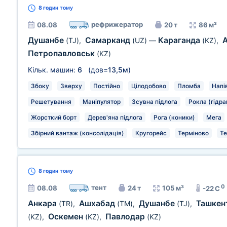
8 годин
тому
рефрижератор
08.08
20 т
86 м³
Душанбе
Самарканд
Караганда
(TJ)
,
(UZ)
—
(KZ)
,
Петропавловськ
(KZ)
Кільк. машин:
6
(дов=
13,5м
)
Збоку
Зверху
Постійно
Цілодобово
Пломба
Напі
Решетування
Маніпулятор
Зсувна підлога
Рокла (гідра
Жорсткий борт
Дерев'яна підлога
Рога (коники)
Мега
Збірний вантаж (консолідація)
Кругорейс
Терміново
Те
8 годин
тому
0
тент
08.08
24 т
105 м³
-22 C
Анкара
Ашхабад
Душанбе
Ташкен
(TR)
,
(TM)
,
(TJ)
,
Оскемен
Павлодар
(KZ)
,
(KZ)
,
(KZ)