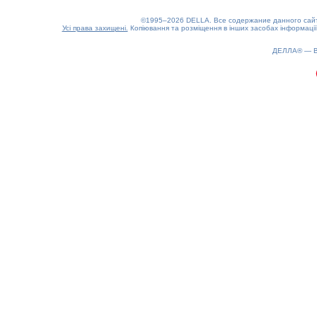
©1995–2026 DELLA. Все содержание данного сайта
Усі права захищені.
Копіювання та розміщення в інших засобах інформації
ДЕЛЛА® —
0.16(aws3)
080826-22:06:17