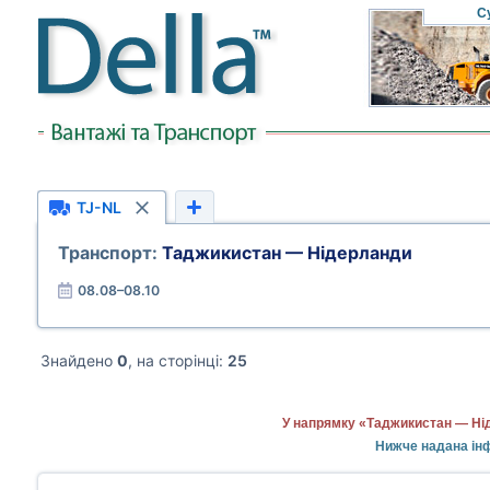
С
TJ-NL
Транспорт:
Таджикистан — Нідерланди
08.08–08.10
Знайдено
0
, на сторінці:
25
У напрямку «Таджикистан — Нід
Нижче надана інф