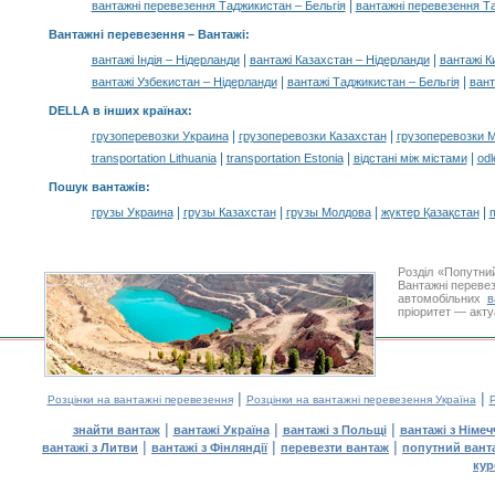
|
вантажні перевезення Таджикистан – Бельгія
вантажні перевезення Т
Вантажні перевезення –
Вантажі
:
|
|
вантажі Індія – Нідерланди
вантажі Казахстан – Нідерланди
вантажі К
|
|
вантажі Узбекистан – Нідерланди
вантажі Таджикистан – Бельгія
вант
DELLA в інших країнах
:
|
|
грузоперевозки Украина
грузоперевозки Казахстан
грузоперевозки 
|
|
|
transportation Lithuania
transportation Estonia
відстані між містами
odl
Пошук вантажів
:
|
|
|
|
грузы Украина
грузы Казахстан
грузы Молдова
жүктер Қазақстан
m
Розділ «Попутни
Вантажні перевез
автомобільних
в
пріоритет — акту
|
|
Розцінки на вантажні перевезення
Розцінки на вантажні перевезення Україна
Р
|
|
|
знайти вантаж
вантажі Україна
вантажі з Польщі
вантажі з Німе
|
|
|
вантажі з Литви
вантажі з Фінляндії
перевезти вантаж
попутний вант
кур