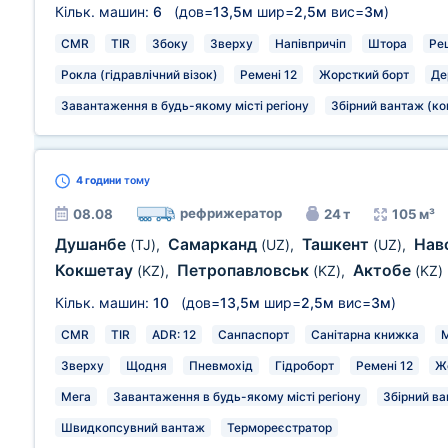
Кільк. машин:
6
(дов=
13,5м
шир=
2,5м
вис=
3м
)
CMR
TIR
Збоку
Зверху
Напівпричіп
Штора
Ре
Рокла (гідравлічний візок)
Ремені 12
Жорсткий борт
Де
Завантаження в будь-якому місті регіону
Збірний вантаж (ко
4 години
тому
рефрижератор
08.08
24 т
105 м³
Душанбе
Самарканд
Ташкент
Нав
(TJ)
,
(UZ)
,
(UZ)
,
Кокшетау
Петропавловськ
Актобе
(KZ)
,
(KZ)
,
(KZ)
Кільк. машин:
10
(дов=
13,5м
шир=
2,5м
вис=
3м
)
CMR
TIR
ADR: 12
Санпаспорт
Санітарна книжка
М
Зверху
Щодня
Пневмохід
Гідроборт
Ремені 12
Ж
Мега
Завантаження в будь-якому місті регіону
Збірний ва
Швидкопсувний вантаж
Термореєстратор