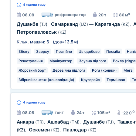
4 години
тому
рефрижератор
08.08
20 т
86 м³
Душанбе
Самарканд
Караганда
(TJ)
,
(UZ)
—
(KZ)
,
Петропавловськ
(KZ)
Кільк. машин:
6
(дов=
13,5м
)
Збоку
Зверху
Постійно
Цілодобово
Пломба
Напі
Решетування
Маніпулятор
Зсувна підлога
Рокла (гідра
Жорсткий борт
Дерев'яна підлога
Рога (коники)
Мега
Збірний вантаж (консолідація)
Кругорейс
Терміново
Те
4 години
тому
0
тент
08.08
24 т
105 м³
-22 C
Анкара
Ашхабад
Душанбе
Ташкен
(TR)
,
(TM)
,
(TJ)
,
Оскемен
Павлодар
(KZ)
,
(KZ)
,
(KZ)