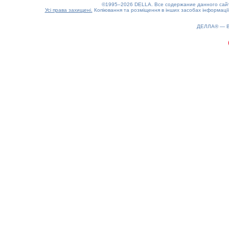
©1995–2026 DELLA. Все содержание данного сайта
Усі права захищені.
Копіювання та розміщення в інших засобах інформації
ДЕЛЛА® —
0.16(aws3)
080826-17:38:28