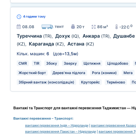
4 години
тому
0
тент
08.08
20 т
86 м³
-22 C
Туреччина
Дохук
Анкара
Душанбе
(TR)
,
(IQ)
,
(TR)
,
Караганда
Астана
(KZ)
,
(KZ)
,
(KZ)
Кільк. машин:
6
(дов=
13,5м
)
CMR
TIR
Збоку
Зверху
Щотижня
Цілодобово
Жорсткий борт
Дерев'яна підлога
Рога (коники)
Мега
Збірний вантаж (консолідація)
Кругорейс
Терміново
П
Вантажі та Транспорт для вантажні перевезення Таджикистан — Ні
Вантажні перевезення
– Транспорт:
|
вантажні перевезення Індія – Нідерланди
вантажні перевезення Казах
|
вантажні перевезення Пакистан – Нідерланди
вантажні перевезення Т