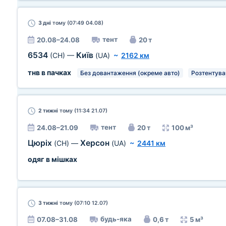
3 дні
тому (07:49 04.08)
тент
20.08–24.08
20 т
6534
Київ
(CH)
—
(UA)
~
2162 км
тнв в пачках
Без довантаження (окреме авто)
Розтентува
2 тижні
тому (11:34 21.07)
тент
24.08–21.09
20 т
100 м³
Цюріх
Херсон
(CH)
—
(UA)
~
2441 км
одяг в мішках
3 тижні
тому (07:10 12.07)
будь-яка
07.08–31.08
0,6 т
5 м³