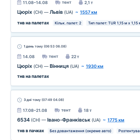
тент
11.08–14.08
2,1 т
Цюріх
Львів
(CH)
—
(UA)
~
1557 км
тнв на палетах
Кільк. палет: 2
Тип палет: TUR 1,15 м х 1,15 
1 день
тому (06:53 06.08)
тент
14.08
22 т
Цюріх
Вінниця
(CH)
—
(UA)
~
1930 км
тнв на палетах
3 дні
тому (07:49 04.08)
тент
17.08–21.08
18 т
6534
Івано-Франківськ
(CH)
—
(UA)
~
1775 км
тнв в пачках
Без довантаження (окреме авто)
Розтентува