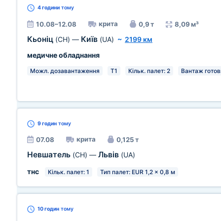
4 години
тому
крита
10.08–12.08
0,9 т
8,09 м³
Кьоніц
Київ
(CH)
—
(UA)
~
2199 км
медичне обладнання
Можл. дозавантаження
T1
Кільк. палет: 2
Вантаж готов
9 годин
тому
крита
07.08
0,125 т
Невшатель
Львів
(CH)
—
(UA)
тнс
Кільк. палет: 1
Тип палет: EUR 1,2 x 0,8 м
10 годин
тому