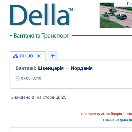
П'
CH-JO
Вантажі:
Швейцарія — Йорданія
07.08–07.10
Знайдено
0
, на сторінці:
25
У напрямку «Швейцарія — Йор
Нижче надана ін