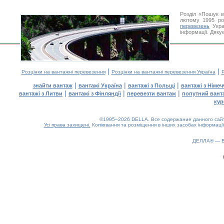
Розділ «Пошук в
лютому 1995 ро
перевезень
Укра
інформації. Дяку
|
|
Розцінки на вантажні перевезення
Розцінки на вантажні перевезення Україна
Р
|
|
|
знайти вантаж
вантажі Україна
вантажі з Польщі
вантажі з Німе
|
|
|
вантажі з Литви
вантажі з Фінляндії
перевезти вантаж
попутний вант
кур
©1995–2026 DELLA. Все содержание данного сайта
Усі права захищені.
Копіювання та розміщення в інших засобах інформації
ДЕЛЛА® —
0.15(aws4)
070826-20:20:51