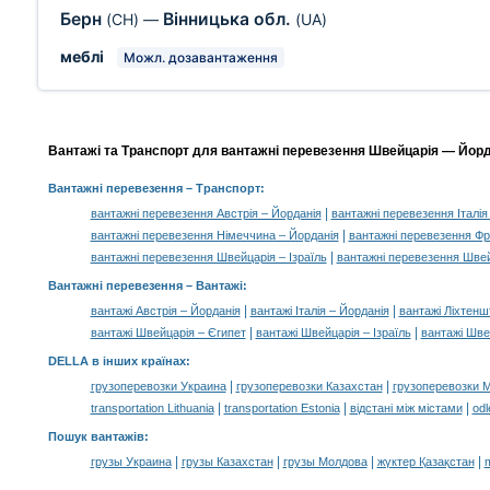
Берн
Вінницька обл.
(CH)
—
(UA)
меблі
Можл. дозавантаження
Вантажі та Транспорт для вантажні перевезення Швейцарія — Йорда
Вантажні перевезення
– Транспорт:
|
вантажні перевезення Австрія – Йорданія
вантажні перевезення Італія
|
вантажні перевезення Німеччина – Йорданія
вантажні перевезення Фр
|
вантажні перевезення Швейцарія – Ізраїль
вантажні перевезення Швей
Вантажні перевезення –
Вантажі
:
|
|
вантажі Австрія – Йорданія
вантажі Італія – Йорданія
вантажі Ліхтенш
|
|
вантажі Швейцарія – Єгипет
вантажі Швейцарія – Ізраїль
вантажі Швей
DELLA в інших країнах
:
|
|
грузоперевозки Украина
грузоперевозки Казахстан
грузоперевозки 
|
|
|
transportation Lithuania
transportation Estonia
відстані між містами
odl
Пошук вантажів
:
|
|
|
|
грузы Украина
грузы Казахстан
грузы Молдова
жүктер Қазақстан
m