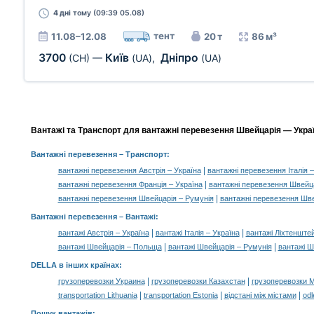
4 дні
тому (09:39 05.08)
тент
11.08–12.08
20 т
86 м³
3700
Київ
Дніпро
(CH)
—
(UA)
,
(UA)
Вантажі та Транспорт для вантажні перевезення Швейцарія — Украї
Вантажні перевезення
– Транспорт:
|
вантажні перевезення Австрія – Україна
вантажні перевезення Італія –
|
вантажні перевезення Франція – Україна
вантажні перевезення Швейц
|
вантажні перевезення Швейцарія – Румунія
вантажні перевезення Шв
Вантажні перевезення –
Вантажі
:
|
|
вантажі Австрія – Україна
вантажі Італія – Україна
вантажі Ліхтенштей
|
|
вантажі Швейцарія – Польща
вантажі Швейцарія – Румунія
вантажі Ш
DELLA в інших країнах
:
|
|
грузоперевозки Украина
грузоперевозки Казахстан
грузоперевозки 
|
|
|
transportation Lithuania
transportation Estonia
відстані між містами
odl
Пошук вантажів
: