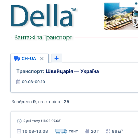
Н
CH-UA
Транспорт:
Швейцарія — Україна
09.08–09.10
Знайдено
9
, на сторінці:
25
2 дні
тому (11:02 07.08)
тент
10.08–13.08
20 т
86 м³