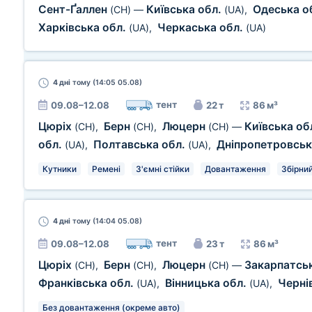
Сент-Ґаллен
Київська обл.
Одеська о
(CH)
—
(UA)
,
Харківська обл.
Черкаська обл.
(UA)
,
(UA)
4 дні
тому (14:05 05.08)
тент
09.08–12.08
22 т
86 м³
Цюріх
Берн
Люцерн
Київська об
(CH)
,
(CH)
,
(CH)
—
обл.
Полтавська обл.
Дніпропетровськ
(UA)
,
(UA)
,
Кутники
Ремені
З'ємні стійки
Довантаження
Збірни
4 дні
тому (14:04 05.08)
тент
09.08–12.08
23 т
86 м³
Цюріх
Берн
Люцерн
Закарпатсь
(CH)
,
(CH)
,
(CH)
—
Франківська обл.
Вінницька обл.
Черні
(UA)
,
(UA)
,
Без довантаження (окреме авто)