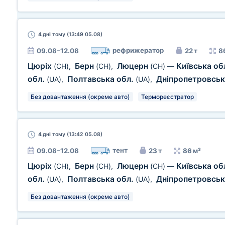
4 дні
тому (13:49 05.08)
рефрижератор
09.08–12.08
22 т
8
Цюріх
Берн
Люцерн
Київська об
(CH)
,
(CH)
,
(CH)
—
обл.
Полтавська обл.
Дніпропетровськ
(UA)
,
(UA)
,
Без довантаження (окреме авто)
Термореєстратор
4 дні
тому (13:42 05.08)
тент
09.08–12.08
23 т
86 м³
Цюріх
Берн
Люцерн
Київська об
(CH)
,
(CH)
,
(CH)
—
обл.
Полтавська обл.
Дніпропетровськ
(UA)
,
(UA)
,
Без довантаження (окреме авто)