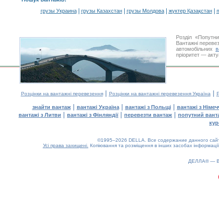
|
|
|
|
грузы Украина
грузы Казахстан
грузы Молдова
жүктер Қазақстан
m
Розділ «Попутн
Вантажні перевез
автомобільних
в
пріоритет — акту
|
|
Розцінки на вантажні перевезення
Розцінки на вантажні перевезення Україна
Р
|
|
|
знайти вантаж
вантажі Україна
вантажі з Польщі
вантажі з Німе
|
|
|
вантажі з Литви
вантажі з Фінляндії
перевезти вантаж
попутний вант
кур
©1995–2026 DELLA. Все содержание данного сайта
Усі права захищені.
Копіювання та розміщення в інших засобах інформації
ДЕЛЛА® —
0.18(aws2)
090826-19:42:10