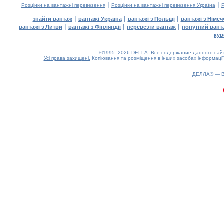
|
|
Розцінки на вантажні перевезення
Розцінки на вантажні перевезення Україна
Р
|
|
|
знайти вантаж
вантажі Україна
вантажі з Польщі
вантажі з Німе
|
|
|
вантажі з Литви
вантажі з Фінляндії
перевезти вантаж
попутний вант
кур
©1995–2026 DELLA. Все содержание данного сайта
Усі права захищені.
Копіювання та розміщення в інших засобах інформації
ДЕЛЛА® —
0.19(aws3)
090826-18:55:42