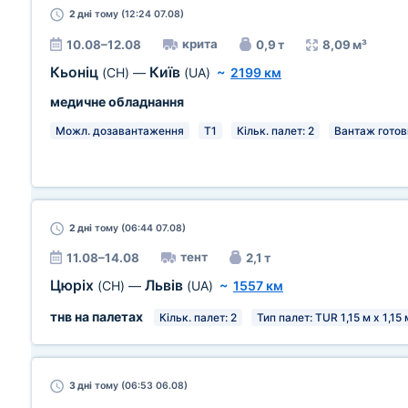
2 дні
тому (12:24 07.08)
крита
10.08–12.08
0,9 т
8,09 м³
Кьоніц
Київ
(CH)
—
(UA)
~
2199 км
медичне обладнання
Можл. дозавантаження
T1
Кільк. палет: 2
Вантаж готов
2 дні
тому (06:44 07.08)
тент
11.08–14.08
2,1 т
Цюріх
Львів
(CH)
—
(UA)
~
1557 км
тнв на палетах
Кільк. палет: 2
Тип палет: TUR 1,15 м х 1,15 
3 дні
тому (06:53 06.08)