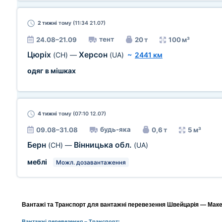
2 тижні
тому (11:34 21.07)
тент
24.08–21.09
20 т
100 м³
Цюріх
Херсон
(CH)
—
(UA)
~
2441 км
одяг в мішках
4 тижні
тому (07:10 12.07)
будь-яка
09.08–31.08
0,6 т
5 м³
Берн
Вінницька обл.
(CH)
—
(UA)
меблі
Можл. дозавантаження
Вантажі та Транспорт для вантажні перевезення Швейцарія — Макед
Вантажні перевезення
– Транспорт: