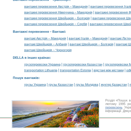
|
вантажні перевезення Австрія – Македонія
вантажні перевезення Італі
|
вантажні перевезення Німеччина – Македонія
вантажні перевезення Ф
|
вантажні перевезення Швейцарія – Болгарія
вантажні перевезення Шве
|
вантажні перевезення Швейцарія – Сербія
вантажні перевезення Швей
Вантажні перевезення –
Вантажі
:
|
|
вантажі Австрія – Македонія
вантажі Італія – Македонія
вантажі Ліхте
|
|
вантажі Швейцарія – Албанія
вантажі Швейцарія – Болгарія
вантажі Ш
вантажі Швейцарія – Чорногорія
DELLA в інших країнах
:
|
|
грузоперевозки Украина
грузоперевозки Казахстан
грузоперевозки 
|
|
|
transportation Lithuania
transportation Estonia
відстані між містами
odl
Пошук вантажів
:
|
|
|
|
грузы Украина
грузы Казахстан
грузы Молдова
жүктер Қазақстан
m
Розділ «Пошук в
лютому 1995 ро
перевезень
Укра
інформації. Дяку