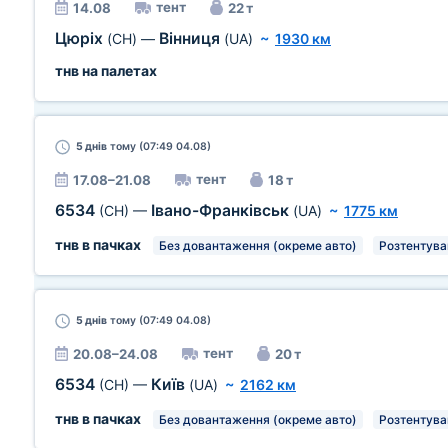
тент
14.08
22 т
Цюріх
Вінниця
(CH)
—
(UA)
~
1930 км
тнв на палетах
5 днів
тому (07:49 04.08)
тент
17.08–21.08
18 т
6534
Івано-Франківськ
(CH)
—
(UA)
~
1775 км
тнв в пачках
Без довантаження (окреме авто)
Розтентува
5 днів
тому (07:49 04.08)
тент
20.08–24.08
20 т
6534
Київ
(CH)
—
(UA)
~
2162 км
тнв в пачках
Без довантаження (окреме авто)
Розтентува