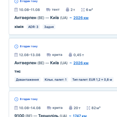
8 годин
тому
тент
10.08–11.08
2 т
6 м³
Антверпен
Київ
(BE)
—
(UA)
~
2026 км
хімія
ADR: 3
Задня
8 годин
тому
крита
12.08–13.08
0,45 т
Антверпен
Київ
(BE)
—
(UA)
~
2026 км
тнс
Довантаження
Кільк. палет: 1
Тип палет: EUR 1,2 x 0,8 м
8 годин
тому
крита
10.08–14.08
20 т
82 м³
9100
Тернопіль
(BE)
—
(UA)
~
1747 км