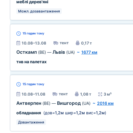
меблі дерев'яні
Можл. дозавантаження
15 годин
тому
тент
10.08–13.08
0,17 т
Осткамп
Львів
(BE)
—
(UA)
~
1677 км
тнв на палетах
15 годин
тому
тент
10.08–11.08
1,08 т
3 м³
Антверпен
Вишгород
(BE)
—
(UA)
~
2016 км
обладнання
(дов=
1,2м
шир=
1,2м
вис=
1,2м
)
Довантаження