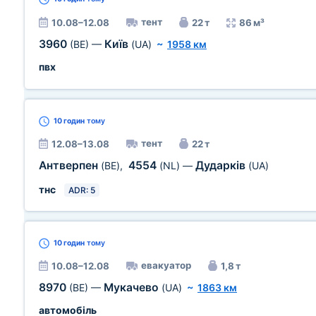
тент
10.08–12.08
22 т
86 м³
3960
Київ
(BE)
—
(UA)
~
1958 км
пвх
10 годин
тому
тент
12.08–13.08
22 т
Антверпен
4554
Дударків
(BE)
,
(NL)
—
(UA)
тнс
ADR: 5
10 годин
тому
евакуатор
10.08–12.08
1,8 т
8970
Мукачево
(BE)
—
(UA)
~
1863 км
автомобіль