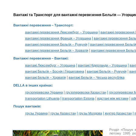
Вантажі та Транспорт для вантажні перевезення Бельгія — Угорщин
Вантажні перевезення
– Транспорт:
|
вантажні перевезення Люксембург – Угорщина
вантажні перевезення 
|
вантажні перевезення Франція – Угорщина
вантажні перевезення Бельг
|
вантажні перевезення Бельгія – Румунія
вантажні перевезення Бельгія
|
вантажні перевезення Бельгія – Хорватія
вантажні перевезення Бельгі
Вантажні перевезення –
Вантажі
:
|
|
вантажі Люксембург – Угорщина
вантажі Нідерланди – Угорщина
ван
|
|
вантажі Бельгія – Боснія і Герцеговина
вантажі Бельгія – Румунія
вант
|
вантажі Бельгія – Хорватія
вантажі Бельгія – Чеська республіка
DELLA в інших країнах
:
|
|
грузоперевозки Украина
грузоперевозки Казахстан
грузоперевозки 
|
|
|
transportation Lithuania
transportation Estonia
відстані між містами
odl
Пошук вантажів
:
|
|
|
|
грузы Украина
грузы Казахстан
грузы Молдова
жүктер Қазақстан
m
Розділ «Пошук 
лютому 1995 ро