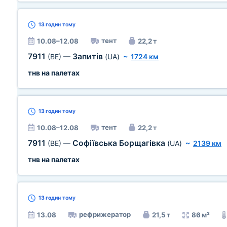
13 годин
тому
тент
10.08–12.08
22,2 т
7911
Запитів
(BE)
—
(UA)
~
1724 км
тнв на палетах
13 годин
тому
тент
10.08–12.08
22,2 т
7911
Софіївська Борщагівка
(BE)
—
(UA)
~
2139 км
тнв на палетах
13 годин
тому
рефрижератор
13.08
21,5 т
86 м³