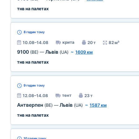
тнв на палетах
8 годин
тому
крита
10.08–14.08
20 т
82 м³
9100
Львів
(BE)
—
(UA)
~
1609 км
тнв на палетах
9 годин
тому
тент
12.08–14.08
23 т
Антверпен
Львів
(BE)
—
(UA)
~
1587 км
тнв на палетах
10 годин
тому