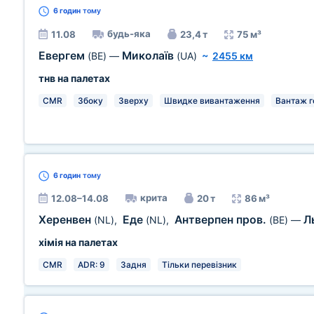
6 годин
тому
будь-яка
11.08
23,4 т
75 м³
Евергем
Миколаїв
(BE)
—
(UA)
~
2455 км
тнв на палетах
CMR
Збоку
Зверху
Швидке вивантаження
Вантаж г
6 годин
тому
крита
12.08–14.08
20 т
86 м³
Херенвен
Еде
Антверпен пров.
Л
(NL)
,
(NL)
,
(BE)
—
хімія на палетах
CMR
ADR: 9
Задня
Тільки перевізник