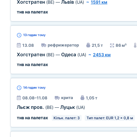
Хогстратен
Львів
(BE)
—
(UA)
~
1591 км
тнв на палетах
13 годин
тому
рефрижератор
13.08
21,5 т
86 м³
Хогстратен
Одеса
(BE)
—
(UA)
~
2453 км
тнв на палетах
14 годин
тому
крита
08.08–11.08
1,05 т
Льєж пров.
Луцьк
(BE)
—
(UA)
тнв на палетах
Кільк. палет: 3
Тип палет: EUR 1,2 x 0,8 м