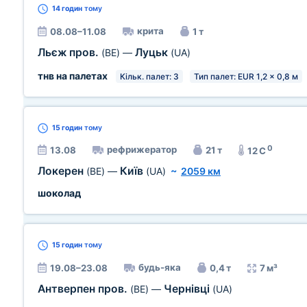
14 годин
тому
крита
08.08–11.08
1 т
Льєж пров.
Луцьк
(BE)
—
(UA)
тнв на палетах
Кільк. палет: 3
Тип палет: EUR 1,2 x 0,8 м
15 годин
тому
0
рефрижератор
13.08
21 т
12 C
Локерен
Київ
(BE)
—
(UA)
~
2059 км
шоколад
15 годин
тому
будь-яка
19.08–23.08
0,4 т
7 м³
Антверпен пров.
Чернівці
(BE)
—
(UA)