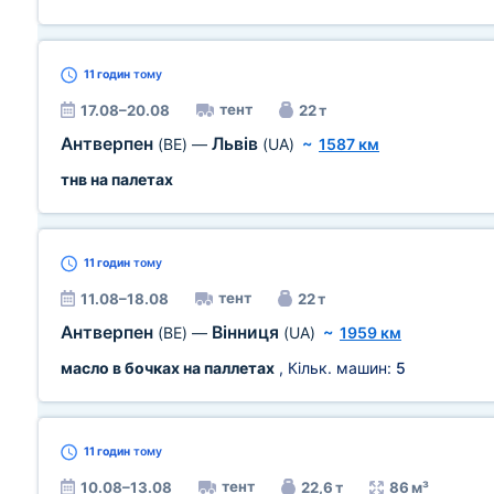
11 годин
тому
тент
17.08–20.08
22 т
Антверпен
Львів
(BE)
—
(UA)
~
1587 км
тнв на палетах
11 годин
тому
тент
11.08–18.08
22 т
Антверпен
Вінниця
(BE)
—
(UA)
~
1959 км
масло в бочках на паллетах
, Кільк. машин:
5
11 годин
тому
тент
10.08–13.08
22,6 т
86 м³