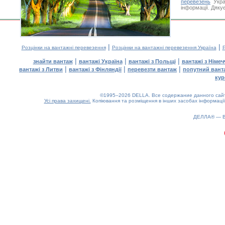
перевезень
Укра
інформації. Дяку
|
|
Розцінки на вантажні перевезення
Розцінки на вантажні перевезення Україна
Р
|
|
|
знайти вантаж
вантажі Україна
вантажі з Польщі
вантажі з Німе
|
|
|
вантажі з Литви
вантажі з Фінляндії
перевезти вантаж
попутний вант
кур
©1995–2026 DELLA. Все содержание данного сайта
Усі права захищені.
Копіювання та розміщення в інших засобах інформації
ДЕЛЛА® —
0.2(aws2)
080826-02:21:06