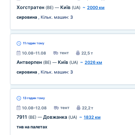
Хогстратен
Київ
(BE)
—
(UA)
~
2000 км
сировина
, Кільк. машин:
3
11 годин
тому
тент
10.08–11.08
22,5 т
Антверпен
Київ
(BE)
—
(UA)
~
2026 км
сировина
, Кільк. машин:
3
13 годин
тому
тент
10.08–12.08
22,2 т
7911
Довжанка
(BE)
—
(UA)
~
1832 км
тнв на палетах