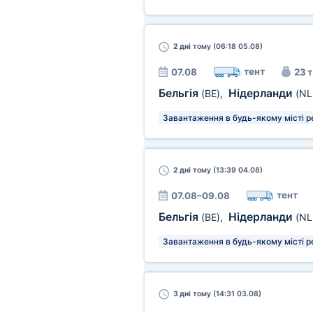
2 дні
тому (06:18 05.08)
тент
07.08
23 т
Бельгія
Нідерланди
(BE)
,
(NL
Завантаження в будь-якому місті р
2 дні
тому (13:39 04.08)
тент
07.08–09.08
Бельгія
Нідерланди
(BE)
,
(NL
Завантаження в будь-якому місті р
3 дні
тому (14:31 03.08)