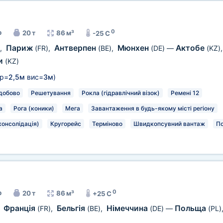
0
р
20 т
86 м³
-25 C
Париж
Антверпен
Мюнхен
Актобе
,
(FR)
,
(BE)
,
(DE)
—
(KZ)
и
(KZ)
р=
2,5м
вис=
3м
)
добово
Решетування
Рокла (гідравлічний візок)
Ремені 12
а
Рога (коники)
Мега
Завантаження в будь-якому місті регіону
консолідація)
Кругорейс
Терміново
Швидкопсувний вантаж
П
0
р
20 т
86 м³
+25 C
Франція
Бельгія
Німеччина
Польща
,
(FR)
,
(BE)
,
(DE)
—
(PL)