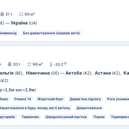
21 т
90 м³
Україна
BE)
—
(UA)
Пневмохід
Без довантаження (окреме авто)
0
р
20 т
96 м³
-25 C
ельгія
Німеччина
Актобе
Астана
Ка
(BE)
,
(DE)
—
(KZ)
,
(KZ)
,
т
(KZ)
р=
2,5м
вис=
2,9м
)
бово
Ремені 14
Жорсткий борт
Дерев'яна підлога
Рога (коники
Завантаження в будь-якому місті регіону
Довантаження
ругорейс
Терміново
Швидкопсувний вантаж
Пором
Термореєс