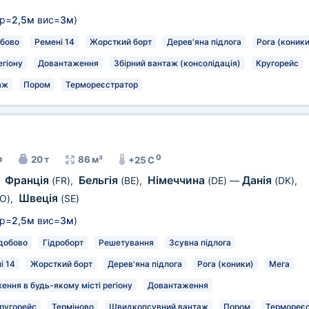
р=
2,5м
вис=
3м
)
бово
Ремені 14
Жорсткий борт
Дерев'яна підлога
Рога (коники
егіону
Довантаження
Збірний вантаж (консолідація)
Кругорейс
аж
Пором
Термореєстратор
0
р
20 т
86 м³
+25 C
Франція
Бельгія
Німеччина
Данія
,
(FR)
,
(BE)
,
(DE)
—
(DK)
,
Швеція
O)
,
(SE)
р=
2,5м
вис=
3м
)
добово
Гідроборт
Решетування
Зсувна підлога
і 14
Жорсткий борт
Дерев'яна підлога
Рога (коники)
Мега
ення в будь-якому місті регіону
Довантаження
ругорейс
Терміново
Швидкопсувний вантаж
Пором
Термореєс