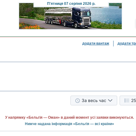
П'ятниця
07 серпня 2026 р.
додати вантаж
додати тр
За весь час
25
У напрямку «Бельгія — Оман» в даний момент усі заявки виконуються.
Нижче надана інформація «Бельгія — всі країни»