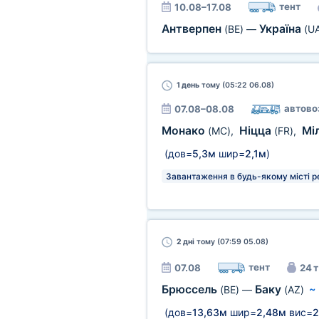
тент
10.08–17.08
Антверпен
Україна
(BE)
—
(U
1 день
тому (05:22 06.08)
автово
07.08–08.08
Монако
Ніцца
Мі
(MC)
,
(FR)
,
(дов=
5,3м
шир=
2,1м
)
Завантаження в будь-якому місті р
2 дні
тому (07:59 05.08)
тент
07.08
24 т
Брюссель
Баку
(BE)
—
(AZ)
(дов=
13,63м
шир=
2,48м
вис=
2