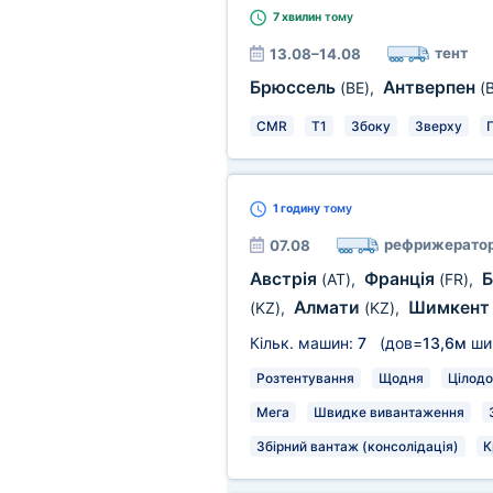
7 хвилин
тому
тент
13.08–14.08
Брюссель
Антверпен
(BE)
,
(
CMR
T1
Збоку
Зверху
1 годину
тому
рефрижерато
07.08
Австрія
Франція
Б
(AT)
,
(FR)
,
Алмати
Шимкен
(KZ)
,
(KZ)
,
Кільк. машин:
7
(дов=
13,6м
ши
Розтентування
Щодня
Цілодо
Мега
Швидке вивантаження
Збірний вантаж (консолідація)
К