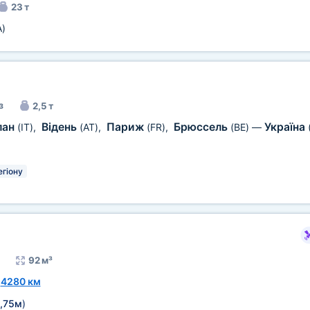
23 т
A)
з
2,5 т
лан
Відень
Париж
Брюссель
Україна
(IT)
,
(AT)
,
(FR)
,
(BE)
—
егіону
92 м³
~
4280 км
,75м
)