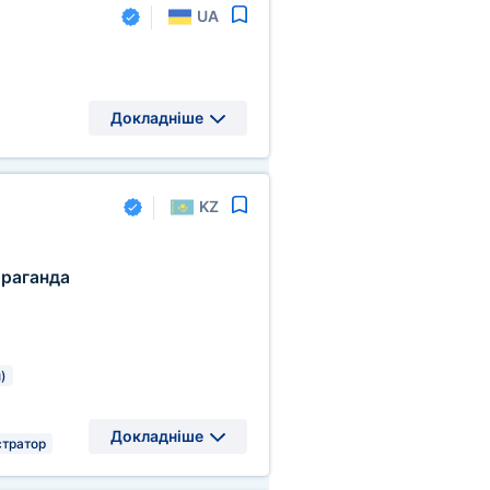
UA
Докладніше
KZ
раганда
)
Докладніше
тратор