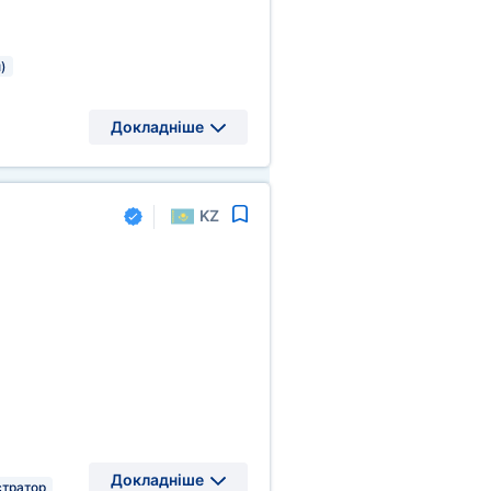
)
Докладніше
KZ
Докладніше
тратор