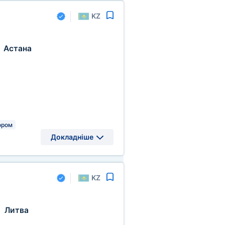
KZ
Астана
,
ором
Докладніше
KZ
Литва
,