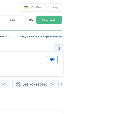
Україна
укр
Вхід
або
Реєстрація
анспорт
пошук вантажів і транспорту
Без конвертації