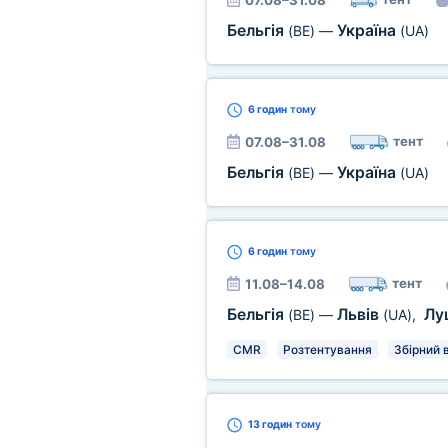
07.08–31.08
Бельгія
Україна
(BE)
—
(UA)
6 годин
тому
тент
07.08–31.08
Бельгія
Україна
(BE)
—
(UA)
6 годин
тому
тент
11.08–14.08
Бельгія
Львів
Лу
(BE)
—
(UA)
,
CMR
Розтентування
Збірний 
13 годин
тому