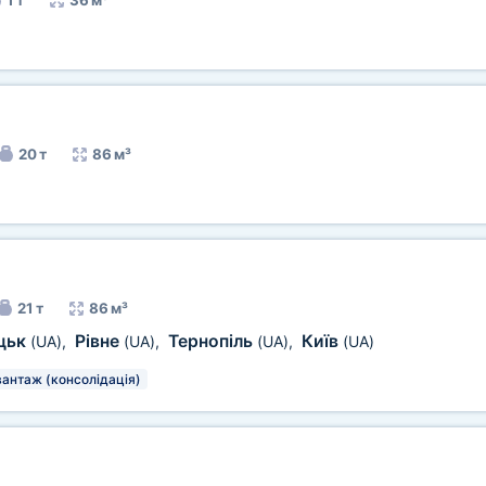
1 т
36 м³
20 т
86 м³
21 т
86 м³
цьк
Рівне
Тернопіль
Київ
(UA)
,
(UA)
,
(UA)
,
(UA)
вантаж (консолідація)