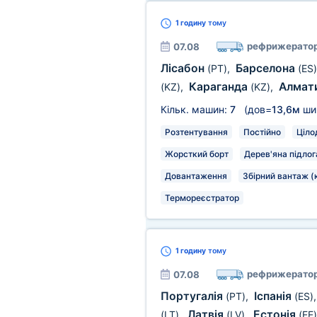
1 годину
тому
рефрижерато
07.08
Лісабон
Барселона
(PT)
,
(ES)
Караганда
Алмат
(KZ)
,
(KZ)
,
Кільк. машин:
7
(дов=
13,6м
ши
Розтентування
Постійно
Ціло
Жорсткий борт
Дерев'яна підлог
Довантаження
Збірний вантаж (
Термореєстратор
1 годину
тому
рефрижерато
07.08
Португалія
Іспанія
(PT)
,
(ES)
Латвія
Естонія
(LT)
,
(LV)
,
(EE)