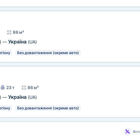
86 м³
Україна
)
—
(UA)
егіону
Без довантаження (окреме авто)
23 т
86 м³
Україна
)
—
(UA)
егіону
Без довантаження (окреме авто)
Вст