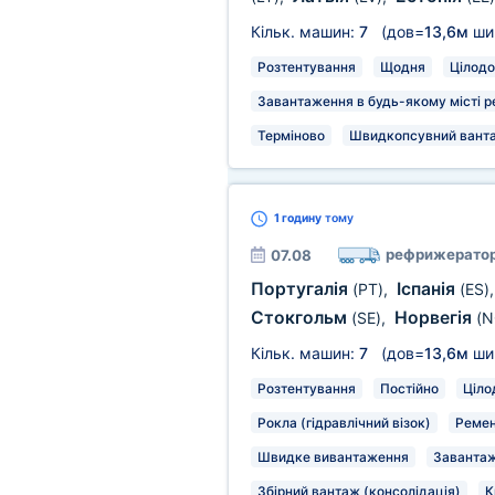
Кільк. машин:
7
(дов=
13,6м
ши
Розтентування
Щодня
Цілодо
Завантаження в будь-якому місті р
Терміново
Швидкопсувний вант
1 годину
тому
рефрижерато
07.08
Португалія
Іспанія
(PT)
,
(ES)
Стокгольм
Норвегія
(SE)
,
(N
Кільк. машин:
7
(дов=
13,6м
ши
Розтентування
Постійно
Ціло
Рокла (гідравлічний візок)
Ремен
Швидке вивантаження
Завантаж
Збірний вантаж (консолідація)
К