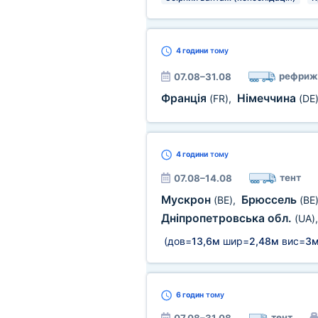
4 години
тому
рефриж
07.08–31.08
Франція
Німеччина
(FR)
,
(DE
4 години
тому
тент
07.08–14.08
Мускрон
Брюссель
(BE)
,
(BE
Дніпропетровська обл.
(UA)
(дов=
13,6м
шир=
2,48м
вис=
3
6 годин
тому
тент