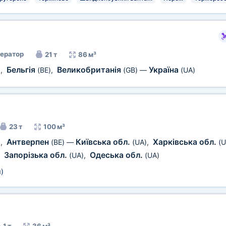
ератор
21 т
86 м³
Бельгія
Великобританія
Україна
)
,
(BE)
,
(GB)
—
(UA)
23 т
100 м³
Антверпен
Київська обл.
Харківська обл.
)
,
(BE)
—
(UA)
,
(U
Запорізька обл.
Одеська обл.
,
(UA)
,
(UA)
м
)