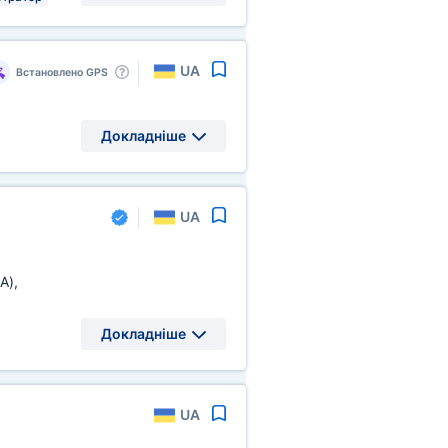
UA
Встановлено GPS
Докладніше
UA
A)
,
Докладніше
UA