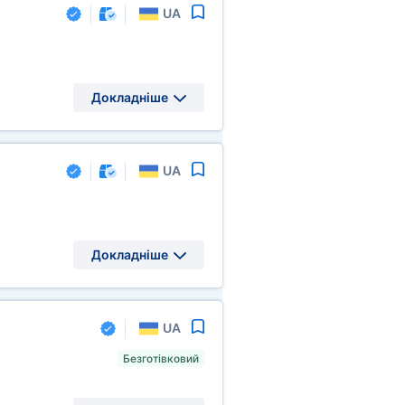
UA
Докладніше
UA
Докладніше
UA
Безготівковий