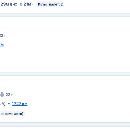
,29м
вис=
0,21м
)
Кільк. палет: 2
22 т
км
22 т
UA)
~
1727 км
(окреме авто)