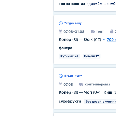
тнв на палетах
(дов=
2м
шир=
0
7 годин
тому
тент
07.08–31.08
Копер
Осік
(SI)
—
(CZ)
~
709 
фанера
Кутники: 24
Ремені 12
8 годин
тому
контейнеровіз
07.08
Копер
Чоп
Київ
(SI)
—
(UA)
,
(
сухофрукти
Без довантаження 