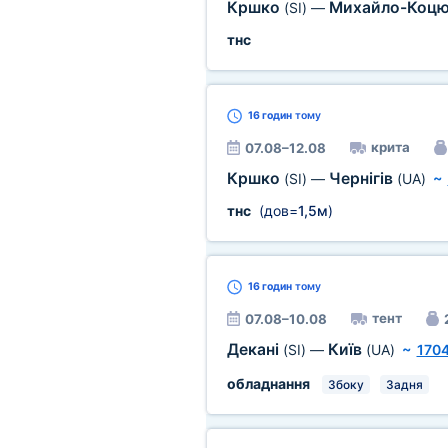
Кршко
Михайло-Коц
(SI)
—
тнс
16 годин
тому
крита
07.08–12.08
Кршко
Чернігів
(SI)
—
(UA)
~
тнс
(дов=
1,5м
)
16 годин
тому
тент
07.08–10.08
Декані
Київ
(SI)
—
(UA)
~
1704
обладнання
Збоку
Задня