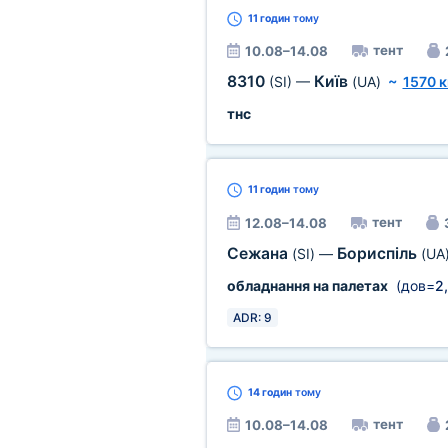
11 годин
тому
тент
10.08–14.08
8310
Київ
(SI)
—
(UA)
~
1570 
тнс
11 годин
тому
тент
12.08–14.08
Сежана
Бориспіль
(SI)
—
(UA
обладнання на палетах
(дов=
2
ADR: 9
14 годин
тому
тент
10.08–14.08