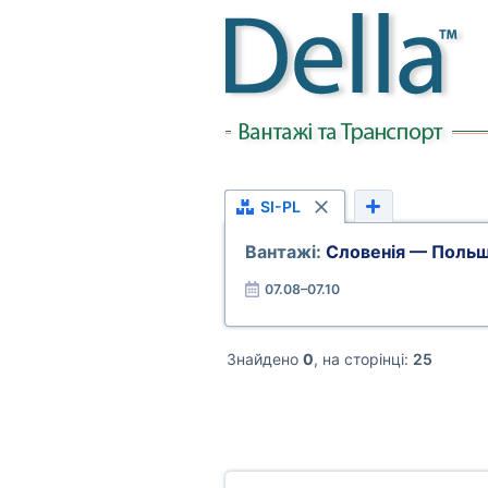
SI-PL
Вантажі:
Словенія — Поль
07.08–07.10
Знайдено
0
, на сторінці:
25