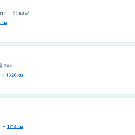
21 т
86 м³
 км
24 т
~
1626 км
)
~
1714 км