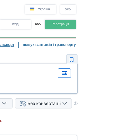
Україна
укр
Вхід
або
Реєстрація
анспорт
пошук вантажів і транспорту
Без конвертації
.