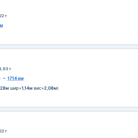
22 т
км
3,93 т
)
~
1714 км
,28м
шир=
1,14м
вис=
2,08м
)
22 т