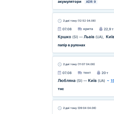
акумулятори
ADR: 9
2 дні
тому (12:52 04.08)
крита
07.08
22,9 т
Кршко
Львів
Киї
(SI)
—
(UA)
,
папір в рулонах
2 дні
тому (11:07 04.08)
тент
07.08
20 т
Любляна
Київ
(SI)
—
(UA)
~
1
тнс
2 дні
тому (09:04 04.08)