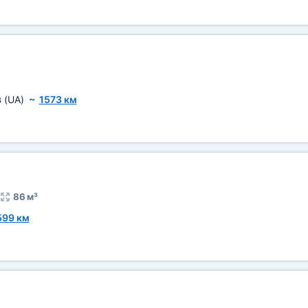
в
(UA)
~
1573 км
86 м³
599 км