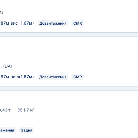
A)
,87м
вис=
1,67м
)
Довантаження
CMR
л.
(UA)
,87м
вис=
1,67м
)
Довантаження
CMR
0,43 т
1,7 м³
таження
Задня