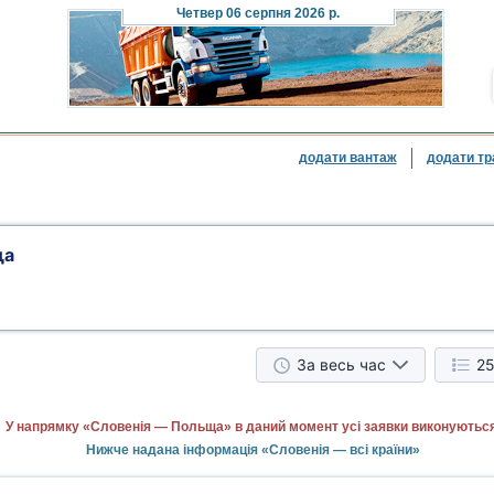
Четвер
06 серпня 2026 р.
додати вантаж
додати тр
ща
За весь час
25
У напрямку «Словенія — Польща» в даний момент усі заявки виконуються
Нижче надана інформація «Словенія — всі країни»