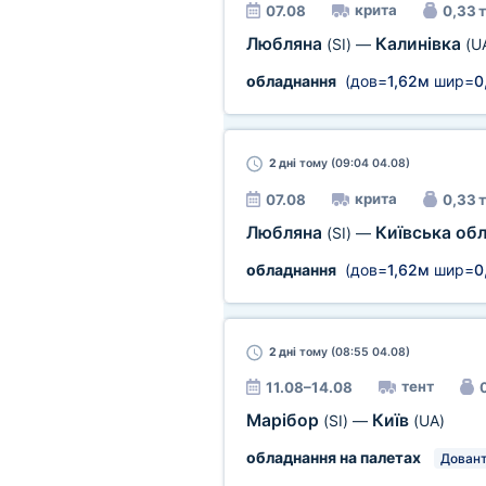
крита
07.08
0,33 т
Любляна
Калинівка
(SI)
—
(U
обладнання
(дов=
1,62м
шир=
0
2 дні
тому (09:04 04.08)
крита
07.08
0,33 т
Любляна
Київська об
(SI)
—
обладнання
(дов=
1,62м
шир=
0
2 дні
тому (08:55 04.08)
тент
11.08–14.08
Марібор
Київ
(SI)
—
(UA)
обладнання на палетах
Дован