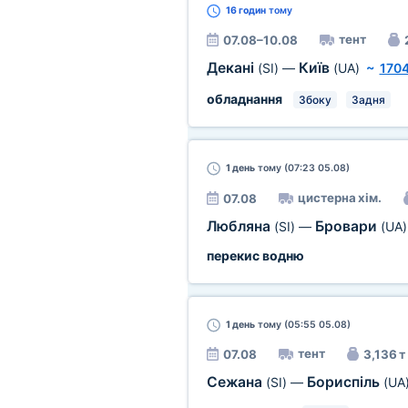
16 годин
тому
тент
07.08–10.08
Декані
Київ
(SI)
—
(UA)
~
1704
обладнання
Збоку
Задня
1 день
тому (07:23 05.08)
цистерна хім.
07.08
Любляна
Бровари
(SI)
—
(UA)
перекис водню
1 день
тому (05:55 05.08)
тент
07.08
3,136 т
Сежана
Бориспіль
(SI)
—
(UA