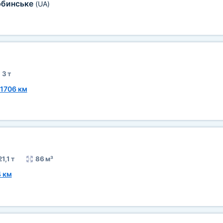
юбинське
(UA)
3 т
1706 км
21,1 т
86 м³
 км