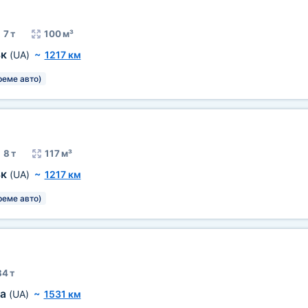
7 т
100 м³
ьк
(UA)
~
1217 км
реме авто)
8 т
117 м³
ьк
(UA)
~
1217 км
реме авто)
84 т
да
(UA)
~
1531 км