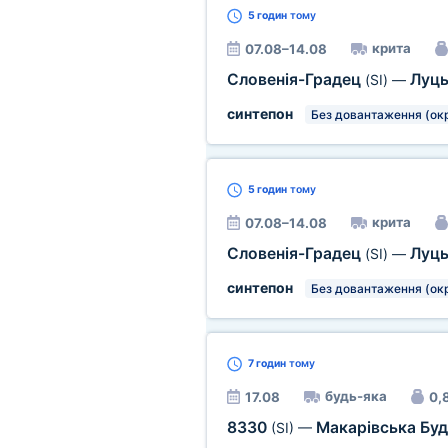
5 годин
тому
крита
07.08–14.08
Словенія-Градец
Луц
(SI)
—
синтепон
Без довантаження (ок
5 годин
тому
крита
07.08–14.08
Словенія-Градец
Луц
(SI)
—
синтепон
Без довантаження (ок
7 годин
тому
будь-яка
17.08
0,
8330
Макарівська Бу
(SI)
—