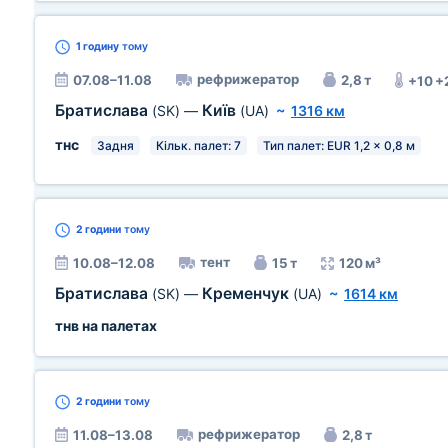
1 годину
тому
рефрижератор
07.08–11.08
2,8 т
+10 +
Братислава
Київ
(SK)
—
(UA)
~
1316 км
тнс
Задня
Кільк. палет: 7
Тип палет: EUR 1,2 x 0,8 м
2 години
тому
тент
10.08–12.08
15 т
120 м³
Братислава
Кременчук
(SK)
—
(UA)
~
1614 км
тнв на палетах
2 години
тому
рефрижератор
11.08–13.08
2,8 т