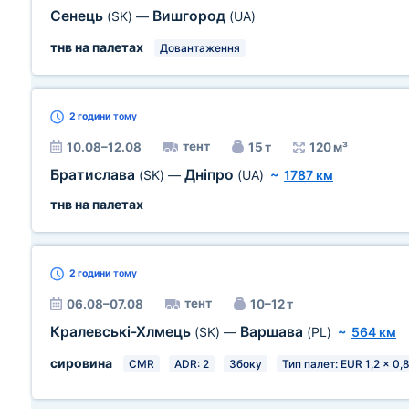
Сенець
Вишгород
(SK)
—
(UA)
тнв на палетах
Довантаження
2 години
тому
тент
10.08–12.08
15 т
120 м³
Братислава
Дніпро
(SK)
—
(UA)
~
1787 км
тнв на палетах
2 години
тому
тент
06.08–07.08
10–12 т
Кралевські-Хлмець
Варшава
(SK)
—
(PL)
~
564 км
сировина
CMR
ADR: 2
Збоку
Тип палет: EUR 1,2 x 0,