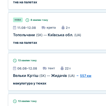
тнв на палетах
8 хвилин
тому
НОВА
крита
11.08–12.08
2 т
Топольчани
Київська обл.
(SK)
—
(UA)
тнв на палетах
13 хвилин
тому
тент
06.08–12.08
22 т
Вельки Кртіш
Жидачів
(SK)
—
(UA)
~
557 км
макулатура у тюках
13 хвилин
тому