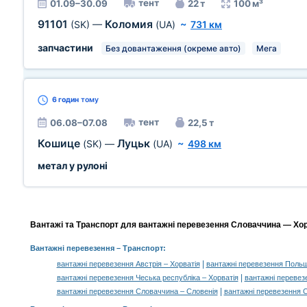
тент
01.09–30.09
22 т
100 м³
91101
Коломия
(SK)
—
(UA)
~
731 км
запчастини
Без довантаження (окреме авто)
Мега
6 годин
тому
тент
06.08–07.08
22,5 т
Кошице
Луцьк
(SK)
—
(UA)
~
498 км
метал у рулоні
Вантажі та Транспорт для вантажні перевезення Словаччина — Хорв
Вантажні перевезення
– Транспорт:
|
вантажні перевезення Австрія – Хорватія
вантажні перевезення Польщ
|
вантажні перевезення Чеська республіка – Хорватія
вантажні перевез
|
вантажні перевезення Словаччина – Словенія
вантажні перевезення 