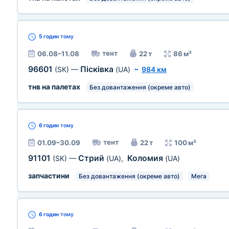
5 годин
тому
тент
06.08–11.08
22 т
86 м³
96601
Пісківка
(SK)
—
(UA)
~
984 км
тнв на палетах
Без довантаження (окреме авто)
6 годин
тому
тент
01.09–30.09
22 т
100 м³
91101
Стрий
Коломия
(SK)
—
(UA)
,
(UA)
запчастини
Без довантаження (окреме авто)
Мега
6 годин
тому