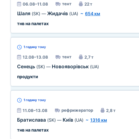
тент
06.08–11.08
22 т
Шаля
Жидачів
(SK)
—
(UA)
~
654 км
тнв на палетах
1 годину
тому
тент
12.08–13.08
2,7 т
Сенець
Новояворівськ
(SK)
—
(UA)
продукти
1 годину
тому
рефрижератор
11.08–13.08
2,8 т
Братислава
Київ
(SK)
—
(UA)
~
1316 км
тнв на палетах