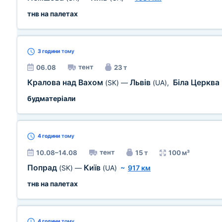
тнв на палетах
3 години
тому
тент
06.08
23 т
Кралова над Вахом
Львів
Біла Церква
(SK)
—
(UA)
,
будматеріали
4 години
тому
тент
10.08–14.08
15 т
100 м³
Попрад
Київ
(SK)
—
(UA)
~
917 км
тнв на палетах
4 години
тому