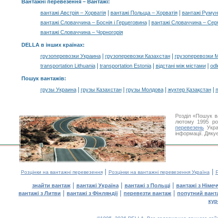
Вантажні перевезення –
Вантажі
:
|
|
вантажі Австрія – Хорватія
вантажі Польща – Хорватія
вантажі Румуні
|
вантажі Словаччина – Боснія і Герцеговина
вантажі Словаччина – Сер
вантажі Словаччина – Чорногорія
DELLA в інших країнах
:
|
|
грузоперевозки Украина
грузоперевозки Казахстан
грузоперевозки 
|
|
|
transportation Lithuania
transportation Estonia
відстані між містами
odl
Пошук вантажів
:
|
|
|
|
грузы Украина
грузы Казахстан
грузы Молдова
жүктер Қазақстан
m
Розділ «Пошук в
лютому 1995 ро
перевезень
Укра
інформації. Дяку
|
|
Розцінки на вантажні перевезення
Розцінки на вантажні перевезення Україна
Р
|
|
|
знайти вантаж
вантажі Україна
вантажі з Польщі
вантажі з Німе
|
|
|
вантажі з Литви
вантажі з Фінляндії
перевезти вантаж
попутний вант
кур