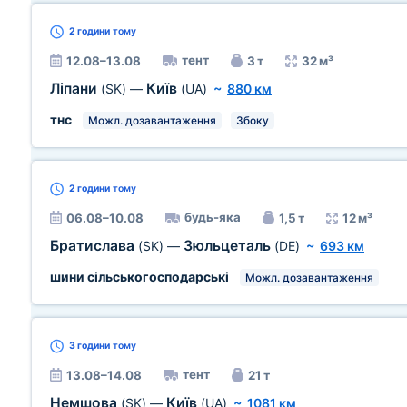
2 години
тому
тент
12.08–13.08
3 т
32 м³
Ліпани
Київ
(SK)
—
(UA)
~
880 км
тнс
Можл. дозавантаження
Збоку
2 години
тому
будь-яка
06.08–10.08
1,5 т
12 м³
Братислава
Зюльцеталь
(SK)
—
(DE)
~
693 км
шини сільськогосподарські
Можл. дозавантаження
3 години
тому
тент
13.08–14.08
21 т
Немшова
Київ
(SK)
—
(UA)
~
1081 км