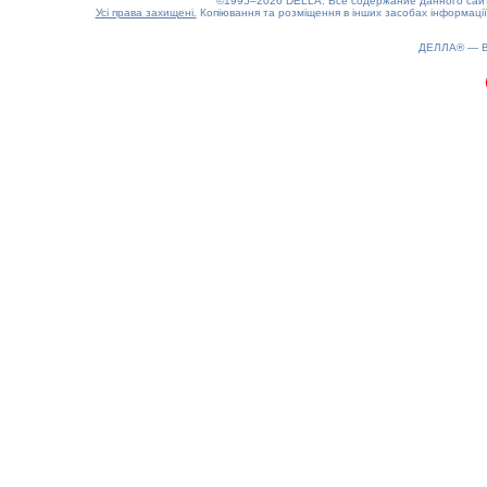
©1995–2026 DELLA. Все содержание данного сайта
Усі права захищені.
Копіювання та розміщення в інших засобах інформації
ДЕЛЛА® —
0.19(aws3)
060826-16:37:51