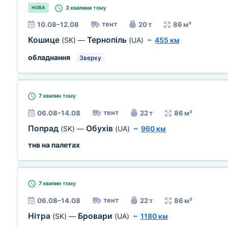
3 хвилини
тому
НОВА
тент
10.08–12.08
20 т
86 м³
Кошице
Тернопіль
(SK)
—
(UA)
~
455 км
обладнання
Зверху
7 хвилин
тому
тент
06.08–14.08
22 т
86 м³
Попрад
Обухів
(SK)
—
(UA)
~
960 км
тнв на палетах
7 хвилин
тому
тент
06.08–14.08
22 т
86 м³
Нітра
Бровари
(SK)
—
(UA)
~
1180 км