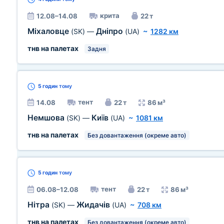
крита
12.08–14.08
22 т
Міхаловце
Дніпро
(SK)
—
(UA)
~
1282 км
тнв на палетах
Задня
5 годин
тому
тент
14.08
22 т
86 м³
Немшова
Київ
(SK)
—
(UA)
~
1081 км
тнв на палетах
Без довантаження (окреме авто)
5 годин
тому
тент
06.08–12.08
22 т
86 м³
Нітра
Жидачів
(SK)
—
(UA)
~
708 км
тнв на палетах
Без довантаження (окреме авто)