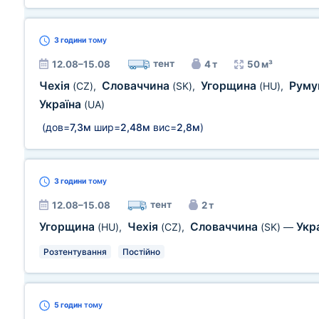
3 години
тому
тент
12.08–15.08
4 т
50 м³
Чехія
Словаччина
Угорщина
Руму
(CZ)
,
(SK)
,
(HU)
,
Україна
(UA)
(дов=
7,3м
шир=
2,48м
вис=
2,8м
)
3 години
тому
тент
12.08–15.08
2 т
Угорщина
Чехія
Словаччина
Укр
(HU)
,
(CZ)
,
(SK)
—
Розтентування
Постійно
5 годин
тому