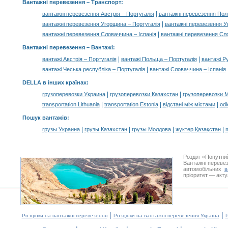
Вантажні перевезення
– Транспорт:
|
вантажні перевезення Австрія – Португалія
вантажні перевезення Пол
|
вантажні перевезення Угорщина – Португалія
вантажні перевезення Ук
|
вантажні перевезення Словаччина – Іспанія
вантажні перевезення Сл
Вантажні перевезення –
Вантажі
:
|
|
вантажі Австрія – Португалія
вантажі Польща – Португалія
вантажі Р
|
вантажі Чеська республіка – Португалія
вантажі Словаччина – Іспанія
DELLA в інших країнах
:
|
|
грузоперевозки Украина
грузоперевозки Казахстан
грузоперевозки 
|
|
|
transportation Lithuania
transportation Estonia
відстані між містами
odl
Пошук вантажів
:
|
|
|
|
грузы Украина
грузы Казахстан
грузы Молдова
жүктер Қазақстан
m
Розділ «Попутни
Вантажні перевез
автомобільних
в
пріоритет — акту
|
|
Розцінки на вантажні перевезення
Розцінки на вантажні перевезення Україна
Р