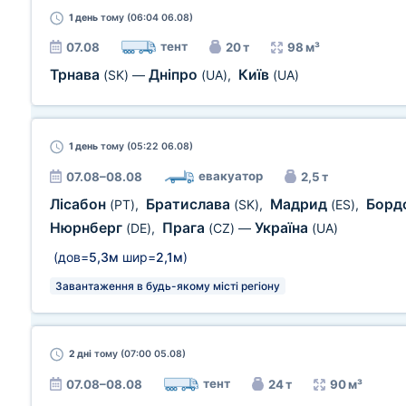
1 день
тому (06:04 06.08)
тент
07.08
20 т
98 м³
Трнава
Дніпро
Київ
(SK)
—
(UA)
,
(UA)
1 день
тому (05:22 06.08)
евакуатор
07.08–08.08
2,5 т
Лісабон
Братислава
Мадрид
Борд
(PT)
,
(SK)
,
(ES)
,
Нюрнберг
Прага
Україна
(DE)
,
(CZ)
—
(UA)
(дов=
5,3м
шир=
2,1м
)
Завантаження в будь-якому місті регіону
2 дні
тому (07:00 05.08)
тент
07.08–08.08
24 т
90 м³