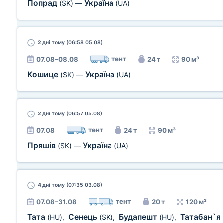
Попрад
Україна
(SK)
—
(UA)
2 дні
тому (06:58 05.08)
тент
07.08–08.08
24 т
90 м³
Кошице
Україна
(SK)
—
(UA)
2 дні
тому (06:57 05.08)
тент
07.08
24 т
90 м³
Пряшів
Україна
(SK)
—
(UA)
4 дні
тому (07:35 03.08)
тент
07.08–31.08
20 т
120 м³
Тата
Сенець
Будапешт
Татабан`я
(HU)
,
(SK)
,
(HU)
,