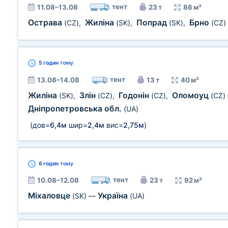
тент
11.08–13.08
23 т
86 м³
Острава
Жиліна
Попрад
Брно
(CZ)
,
(SK)
,
(SK)
,
(CZ)
5 годин
тому
тент
13.08–14.08
13 т
40 м³
Жиліна
Злін
Годонін
Оломоуц
(SK)
,
(CZ)
,
(CZ)
,
(CZ)
Дніпропетровська обл.
(UA)
(дов=
6,4м
шир=
2,4м
вис=
2,75м
)
6 годин
тому
тент
10.08–12.08
23 т
92 м³
Міхаловце
Україна
(SK)
—
(UA)