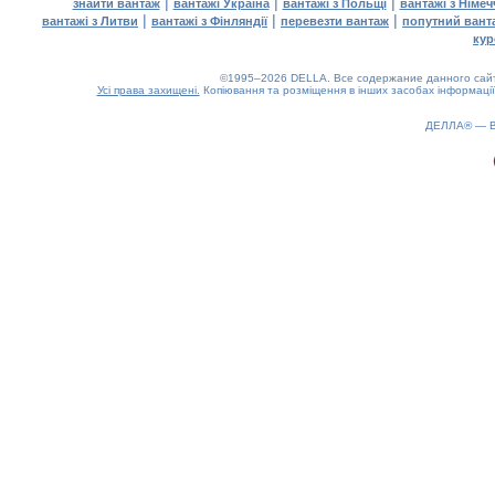
|
|
|
знайти вантаж
вантажі Україна
вантажі з Польщі
вантажі з Німе
|
|
|
вантажі з Литви
вантажі з Фінляндії
перевезти вантаж
попутний вант
кур
©1995–2026 DELLA. Все содержание данного сайта
Усі права захищені.
Копіювання та розміщення в інших засобах інформації
ДЕЛЛА® —
0.18(aws4)
070826-17:38:19