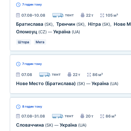
7 годин
тому
тент
07.08–10.08
22 т
105 м³
Братислава
Тренчин
Нітра
Нове М
(SK)
,
(SK)
,
(SK)
,
Оломоуц
Україна
(CZ)
—
(UA)
Штора
Мега
7 годин
тому
тент
07.08
22 т
86 м³
Нове Место (Братислава)
Україна
(SK)
—
(UA)
8 годин
тому
тент
07.08–31.08
20 т
86 м³
Словаччина
Україна
(SK)
—
(UA)