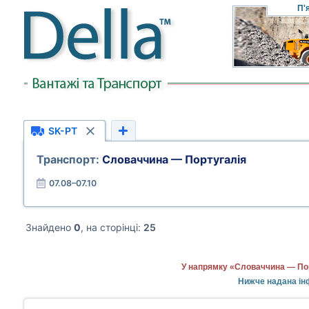
П'
SK-PT
Транспорт:
Словаччина — Португалія
07.08–07.10
Знайдено
0
, на сторінці:
25
У напрямку «Словаччина — Пор
Нижче надана ін