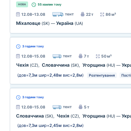
55 хвилин
тому
НОВА
тент
12.08–13.08
22 т
86 м³
Міхаловце
Україна
(SK)
—
(UA)
3 години
тому
тент
12.08–15.08
7 т
50 м³
Чехія
Словаччина
Угорщина
Укр
(CZ)
,
(SK)
,
(HU)
—
(дов=
7,3м
шир=
2,48м
вис=
2,8м
)
Розтентування
Пост
3 години
тому
тент
12.08–15.08
5 т
Словаччина
Чехія
Угорщина
Укр
(SK)
,
(CZ)
,
(HU)
—
(дов=
7,3м
шир=
2,45м
вис=
2,8м
)