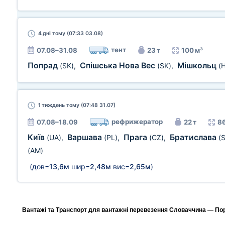
4 дні
тому (07:33 03.08)
тент
07.08–31.08
23 т
100 м³
Попрад
Спішська Нова Вес
Мішкольц
(SK)
,
(SK)
,
(
1 тиждень
тому (07:48 31.07)
рефрижератор
07.08–18.09
22 т
86
Київ
Варшава
Прага
Братислава
(UA)
,
(PL)
,
(CZ)
,
(
(AM)
(дов=
13,6м
шир=
2,48м
вис=
2,65м
)
Вантажі та Транспорт для вантажні перевезення Словаччина — Порт