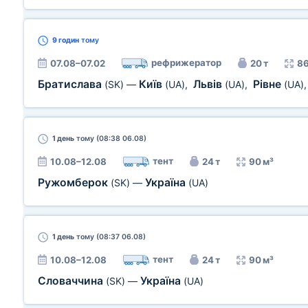
9 годин
тому
рефрижератор
07.08–07.02
20 т
86
Братислава
Київ
Львів
Рівне
(SK)
—
(UA)
,
(UA)
,
(UA)
1 день
тому (08:38 06.08)
тент
10.08–12.08
24 т
90 м³
Ружомберок
Україна
(SK)
—
(UA)
1 день
тому (08:37 06.08)
тент
10.08–12.08
24 т
90 м³
Словаччина
Україна
(SK)
—
(UA)