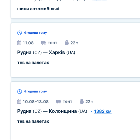
шини автомобільні
4 години
тому
тент
11.08
22 т
Рудна
Харків
(CZ)
—
(UA)
тнв на палетах
4 години
тому
тент
10.08–13.08
22 т
Рудна
Колонщина
(CZ)
—
(UA)
~
1382 км
тнв на палетах