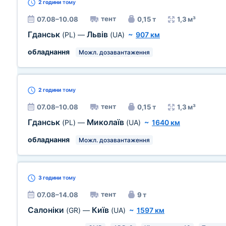
2 години
тому
тент
07.08–10.08
0,15 т
1,3 м³
Гданськ
Львів
(PL)
—
(UA)
~
907 км
обладнання
Можл. дозавантаження
2 години
тому
тент
07.08–10.08
0,15 т
1,3 м³
Гданськ
Миколаїв
(PL)
—
(UA)
~
1640 км
обладнання
Можл. дозавантаження
3 години
тому
тент
07.08–14.08
9 т
Салоніки
Київ
(GR)
—
(UA)
~
1597 км