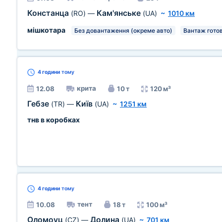
Констанца
Кам'янське
(RO)
—
(UA)
~
1010 км
мішкотара
Без довантаження (окреме авто)
Вантаж гото
4 години
тому
крита
12.08
10 т
120 м³
Гебзе
Київ
(TR)
—
(UA)
~
1251 км
тнв в коробках
4 години
тому
тент
10.08
18 т
100 м³
Оломоуц
Долина
(CZ)
—
(UA)
~
701 км