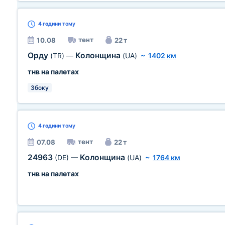
4 години
тому
тент
10.08
22 т
Орду
Колонщина
(TR)
—
(UA)
~
1402 км
тнв на палетах
Збоку
4 години
тому
тент
07.08
22 т
24963
Колонщина
(DE)
—
(UA)
~
1764 км
тнв на палетах