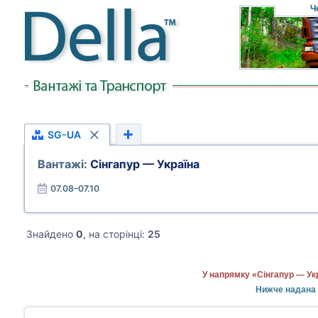
Ч
SG-UA
Вантажі:
Сінгапур — Україна
07.08–07.10
Знайдено
0
, на сторінці:
25
У напрямку «Сінгапур — Ук
Нижче надана 