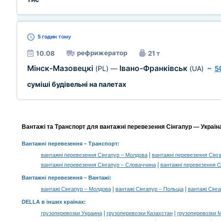
5 годин
тому
рефрижератор
10.08
21 т
Мінск-Мазовецкі
Івано-Франківськ
(PL)
—
(UA)
~
5
суміші будівельні на палетах
Вантажі та Транспорт для вантажні перевезення Сінгапур — Україна
Вантажні перевезення
– Транспорт:
|
вантажні перевезення Сінгапур – Молдова
вантажні перевезення Сінг
|
вантажні перевезення Сінгапур – Словаччина
вантажні перевезення С
Вантажні перевезення –
Вантажі
:
|
|
вантажі Сінгапур – Молдова
вантажі Сінгапур – Польща
вантажі Сінг
DELLA в інших країнах
:
|
|
грузоперевозки Украина
грузоперевозки Казахстан
грузоперевозки 