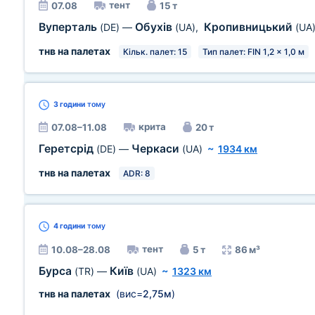
тент
07.08
15 т
Вуперталь
Обухів
Кропивницький
(DE)
—
(UA)
,
(UA
тнв на палетах
Кільк. палет: 15
Тип палет: FIN 1,2 x 1,0 м
3 години
тому
крита
07.08–11.08
20 т
Геретсрід
Черкаси
(DE)
—
(UA)
~
1934 км
тнв на палетах
ADR: 8
4 години
тому
тент
10.08–28.08
5 т
86 м³
Бурса
Київ
(TR)
—
(UA)
~
1323 км
тнв на палетах
(вис=
2,75м
)