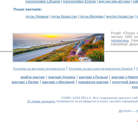
|
|
|
transportation Lithuania
transportation Estonia
відстані між містами
odl
Пошук вантажів
:
|
|
|
|
грузы Украина
грузы Казахстан
грузы Молдова
жүктер Қазақстан
m
Розділ «Пошук 
лютому 1995 ро
перевезень
Укра
інформації. Дяку
|
|
Розцінки на вантажні перевезення
Розцінки на вантажні перевезення Україна
Р
|
|
|
знайти вантаж
вантажі Україна
вантажі з Польщі
вантажі з Німе
|
|
|
вантажі з Литви
вантажі з Фінляндії
перевезти вантаж
попутний вант
кур
©1995–2026 DELLA. Все содержание данного сайта
Усі права захищені.
Копіювання та розміщення в інших засобах інформації
ДЕЛЛА® —
0.17(aws3)
070826-02:46:49