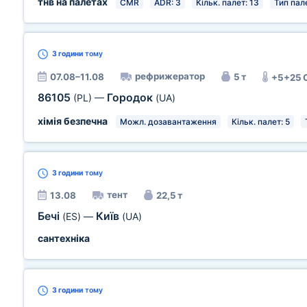
тнв на палетах
CMR
ADR: 3
Кільк. палет: 13
Тип пале
3 години
тому
рефрижератор
07.08–11.08
5 т
+5+25 
86105
Городок
(PL)
—
(UA)
хімія безпечна
Можл. дозавантаження
Кільк. палет: 5
3 години
тому
тент
13.08
22,5 т
Бечі
Київ
(ES)
—
(UA)
сантехніка
3 години
тому