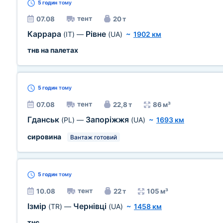
5 годин
тому
тент
07.08
20 т
Каррара
Рівне
(IT)
—
(UA)
~
1902 км
тнв на палетах
5 годин
тому
тент
07.08
22,8 т
86 м³
Гданськ
Запоріжжя
(PL)
—
(UA)
~
1693 км
сировина
Вантаж готовий
5 годин
тому
тент
10.08
22 т
105 м³
Ізмір
Чернівці
(TR)
—
(UA)
~
1458 км
тнс