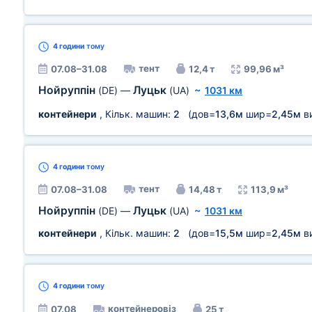
4 години
тому
тент
07.08–31.08
12,4 т
99,96 м³
Нойруппін
Луцьк
(DE)
—
(UA)
~
1031 км
контейнери
, Кільк. машин:
2
(дов=
13,6м
шир=
2,45м
в
4 години
тому
тент
07.08–31.08
14,48 т
113,9 м³
Нойруппін
Луцьк
(DE)
—
(UA)
~
1031 км
контейнери
, Кільк. машин:
2
(дов=
15,5м
шир=
2,45м
в
4 години
тому
контейнеровіз
07.08
25 т