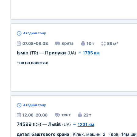
4 години
тому
крита
07.08–08.08
10 т
86 м³
Ізмір
Прилуки
(TR)
—
(UA)
~
1785 км
тнв на палетах
4 години
тому
тент
12.08–20.08
22 т
74599
Львів
(DE)
—
(UA)
~
1231 км
деталі баштового крана
, Кільк. машин:
2
(дов=
14м
ши