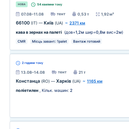
54 хвилини
тому
НОВА
тент
07.08–11.08
0,53 т
1,92 м³
66100
Київ
(IT)
—
(UA)
~
2371 км
кава в зернах на палеті
(дов=
1,2м
шир=
0,8м
вис=
2м
)
CMR
Місць завант.: 1palet
Вантаж готовий
2 години
тому
тент
13.08–14.08
21 т
Констанца
Харків
(RO)
—
(UA)
~
1165 км
поліетилен
, Кільк. машин:
2