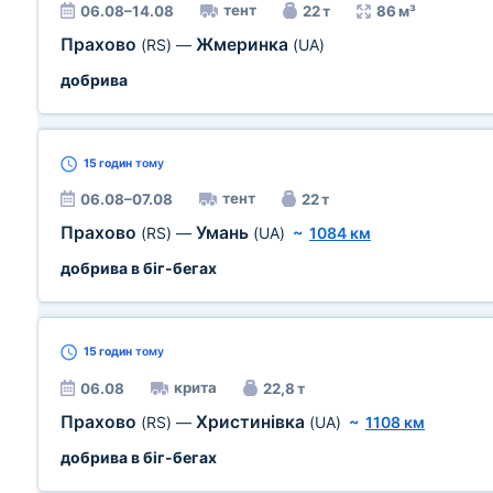
тент
06.08–14.08
22 т
86 м³
Прахово
Жмеринка
(RS)
—
(UA)
добрива
15 годин
тому
тент
06.08–07.08
22 т
Прахово
Умань
(RS)
—
(UA)
~
1084 км
добрива в біг-бегах
15 годин
тому
крита
06.08
22,8 т
Прахово
Христинівка
(RS)
—
(UA)
~
1108 км
добрива в біг-бегах