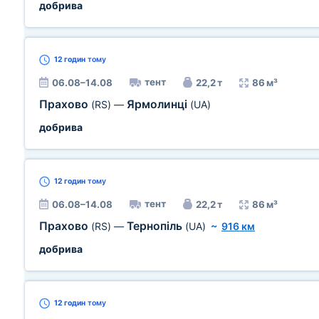
добрива
12 годин
тому
тент
06.08–14.08
22,2 т
86 м³
Прахово
Ярмолинці
(RS)
—
(UA)
добрива
12 годин
тому
тент
06.08–14.08
22,2 т
86 м³
Прахово
Тернопіль
(RS)
—
(UA)
~
916 км
добрива
12 годин
тому