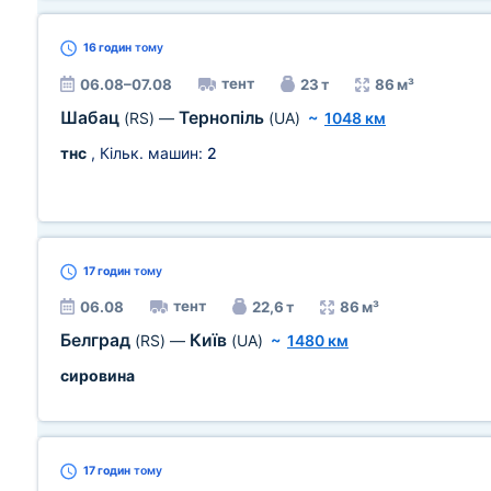
16 годин
тому
тент
06.08–07.08
23 т
86 м³
Шабац
Тернопіль
(RS)
—
(UA)
~
1048 км
тнс
, Кільк. машин:
2
17 годин
тому
тент
06.08
22,6 т
86 м³
Белград
Київ
(RS)
—
(UA)
~
1480 км
сировина
17 годин
тому