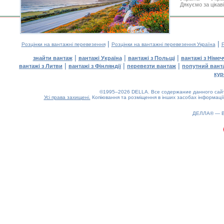
Дякуємо за цікав
|
|
Розцінки на вантажні перевезення
Розцінки на вантажні перевезення Україна
Р
|
|
|
знайти вантаж
вантажі Україна
вантажі з Польщі
вантажі з Німе
|
|
|
вантажі з Литви
вантажі з Фінляндії
перевезти вантаж
попутний вант
кур
©1995–2026 DELLA. Все содержание данного сайта
Усі права захищені.
Копіювання та розміщення в інших засобах інформації
ДЕЛЛА® —
0.2(aws2)
060826-06:46:01