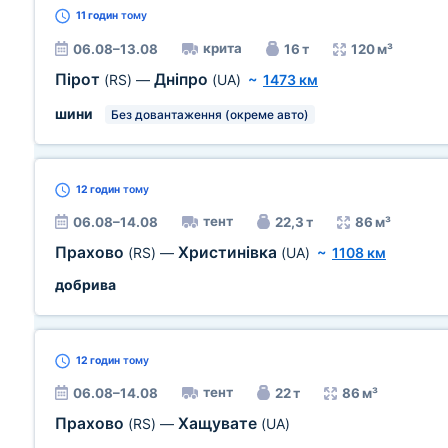
11 годин
тому
крита
06.08–13.08
16 т
120 м³
Пірот
Дніпро
(RS)
—
(UA)
~
1473 км
шини
Без довантаження (окреме авто)
12 годин
тому
тент
06.08–14.08
22,3 т
86 м³
Прахово
Христинівка
(RS)
—
(UA)
~
1108 км
добрива
12 годин
тому
тент
06.08–14.08
22 т
86 м³
Прахово
Хащувате
(RS)
—
(UA)