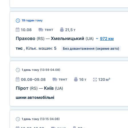
19 годин
тому
тент
10.08
21,5 т
Прахово
Хмельницький
(RS)
—
(UA)
~
972 км
тнс
, Кільк. машин:
5
Без довантаження (окреме авто)
1 день
тому (13:59 04.08)
тент
06.08–09.08
16 т
120 м³
Пірот
Київ
(RS)
—
(UA)
шини автомобільні
1 день
тому (13:15 04.08)