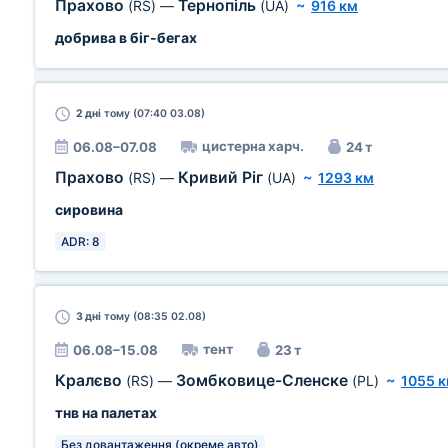
Прахово
Тернопіль
(RS)
—
(UA)
~
916 км
добрива в біг-бегах
2 дні
тому (07:40 03.08)
цистерна харч.
06.08–07.08
24 т
Прахово
Кривий Ріг
(RS)
—
(UA)
~
1293 км
сировина
ADR: 8
3 дні
тому (08:35 02.08)
тент
06.08–15.08
23 т
Кралєво
Зомбковице-Сленске
(RS)
—
(PL)
~
1055 
тнв на палетах
Без довантаження (окреме авто)