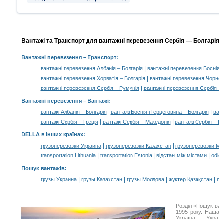
Вантажі та Транспорт для вантажні перевезення Сербія — Болгарія,
Вантажні перевезення
– Транспорт:
|
вантажні перевезення Албанія – Болгарія
вантажні перевезення Боснія
|
вантажні перевезення Хорватія – Болгарія
вантажні перевезення Чорно
|
вантажні перевезення Сербія – Румунія
вантажні перевезення Сербія 
Вантажні перевезення –
Вантажі
:
|
|
вантажі Албанія – Болгарія
вантажі Боснія і Герцеговина – Болгарія
ва
|
|
вантажі Сербія – Греція
вантажі Сербія – Македонія
вантажі Сербія –
DELLA в інших країнах
:
|
|
грузоперевозки Украина
грузоперевозки Казахстан
грузоперевозки 
|
|
|
transportation Lithuania
transportation Estonia
відстані між містами
odl
Пошук вантажів
:
|
|
|
|
грузы Украина
грузы Казахстан
грузы Молдова
жүктер Қазақстан
m
Розділ «Пошук в
1995 року. Наша
Україна — Украї