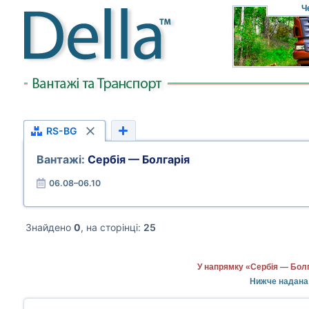
Ч
RS-BG
Вантажі:
Сербія — Болгарія
06.08–06.10
Знайдено
0
, на сторінці:
25
У напрямку «Сербія — Болг
Нижче надана 