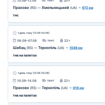
тент
10.08–12.08
20 т
Прахово
Хмельницький
(RS)
—
(UA)
~
972 км
тнс
1 день
тому (12:09 04.08)
тент
06.08–07.08
22 т
Шабац
Тернопіль
(RS)
—
(UA)
~
1048 км
тнв на палетах
1 день
тому (12:06 04.08)
тент
10.08–14.08
22 т
Прахово
Тернопіль
(RS)
—
(UA)
~
916 км
тнв на палетах