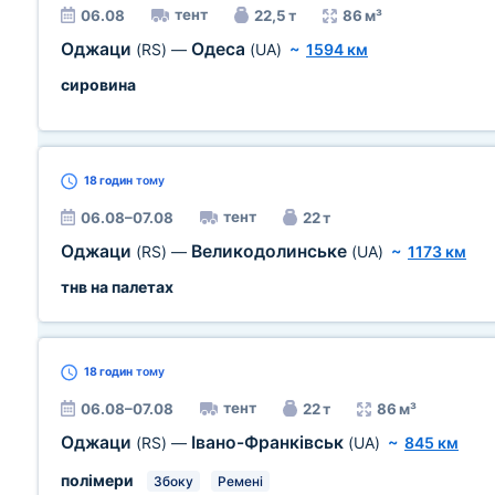
тент
06.08
22,5 т
86 м³
Оджаци
Одеса
(RS)
—
(UA)
~
1594 км
сировина
18 годин
тому
тент
06.08–07.08
22 т
Оджаци
Великодолинське
(RS)
—
(UA)
~
1173 км
тнв на палетах
18 годин
тому
тент
06.08–07.08
22 т
86 м³
Оджаци
Івано-Франківськ
(RS)
—
(UA)
~
845 км
полімери
Збоку
Ремені