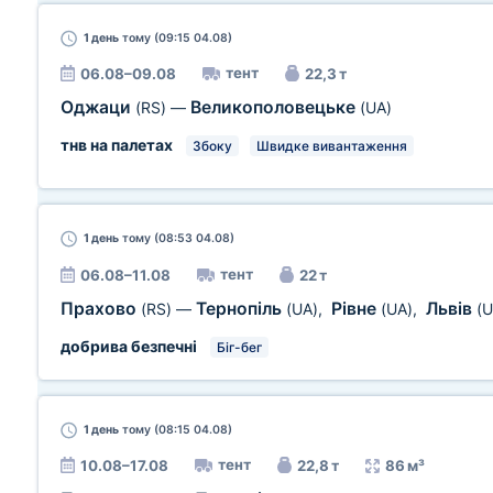
1 день
тому (09:15 04.08)
тент
06.08–09.08
22,3 т
Оджаци
Великополовецьке
(RS)
—
(UA)
тнв на палетах
Збоку
Швидке вивантаження
1 день
тому (08:53 04.08)
тент
06.08–11.08
22 т
Прахово
Тернопіль
Рівне
Львів
(RS)
—
(UA)
,
(UA)
,
(U
добрива безпечні
Біг-бег
1 день
тому (08:15 04.08)
тент
10.08–17.08
22,8 т
86 м³