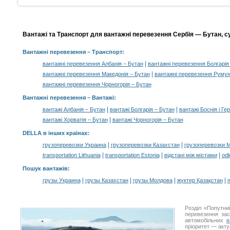
Вантажі та Транспорт для вантажні перевезення Сербія — Бутан, су
Вантажні перевезення
– Транспорт:
|
вантажні перевезення Албанія – Бутан
вантажні перевезення Болгарія
|
вантажні перевезення Македонія – Бутан
вантажні перевезення Румун
вантажні перевезення Чорногорія – Бутан
Вантажні перевезення –
Вантажі
:
|
|
вантажі Албанія – Бутан
вантажі Болгарія – Бутан
вантажі Боснія і Ге
|
вантажі Хорватія – Бутан
вантажі Чорногорія – Бутан
DELLA в інших країнах
:
|
|
грузоперевозки Украина
грузоперевозки Казахстан
грузоперевозки 
|
|
|
transportation Lithuania
transportation Estonia
відстані між містами
odl
Пошук вантажів
:
|
|
|
|
грузы Украина
грузы Казахстан
грузы Молдова
жүктер Қазақстан
m
Розділ «Попутни
перевезення за
автомобільних
в
пріоритет — акту