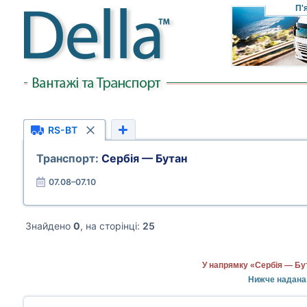
П'
RS-BT
Транспорт:
Сербія — Бутан
07.08–07.10
Знайдено
0
, на сторінці:
25
У напрямку «Сербія — Бут
Нижче надана 