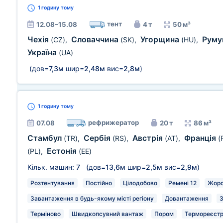
1 годину
тому
тент
12.08–15.08
4 т
50 м³
Чехія
Словаччина
Угорщина
Руму
(CZ)
,
(SK)
,
(HU)
,
Україна
(UA)
(дов=
7,3м
шир=
2,48м
вис=
2,8м
)
1 годину
тому
рефрижератор
07.08
20 т
86 м³
Стамбул
Сербія
Австрія
Франція
(TR)
,
(RS)
,
(AT)
,
(
Естонія
(PL)
,
(EE)
Кільк. машин:
7
(дов=
13,6м
шир=
2,5м
вис=
2,9м
)
Розтентування
Постійно
Цілодобово
Ремені 12
Жорс
Завантаження в будь-якому місті регіону
Довантаження
З
Терміново
Швидкопсувний вантаж
Пором
Термореєстр