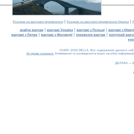
|
|
Розцінки на вантажні перевезення
Розцінки на вантажні перевезення Україна
Р
|
|
|
знайти вантаж
вантажі Україна
вантажі з Польщі
вантажі з Німе
|
|
|
вантажі з Литви
вантажі з Фінляндії
перевезти вантаж
попутний вант
кур
©1995–2026 DELLA. Все содержание данного сайта
Усі права захищені.
Копіювання та розміщення в інших засобах інформації
ДЕЛЛА® —
0.15(aws3)
070826-15:34:14