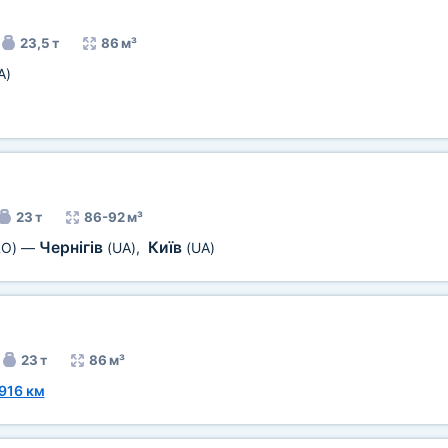
23,5 т
86 м³
A)
23 т
86-92 м³
Чернігів
Київ
RO)
—
(UA)
,
(UA)
23 т
86 м³
916 км