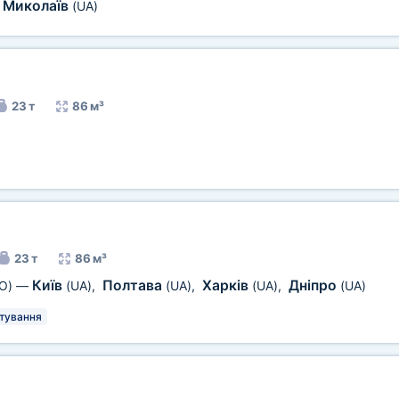
Миколаїв
(UA)
23 т
86 м³
23 т
86 м³
Київ
Полтава
Харків
Дніпро
O)
—
(UA)
,
(UA)
,
(UA)
,
(UA)
тування