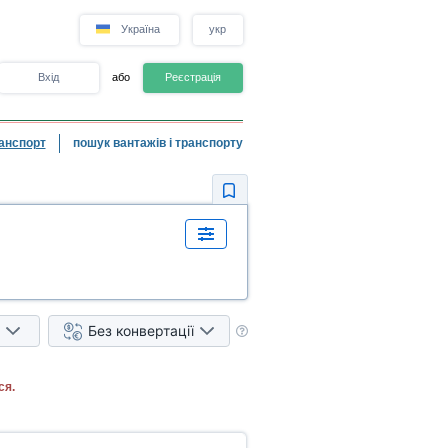
Україна
укр
Вхід
або
Реєстрація
анспорт
пошук вантажів і транспорту
Без конвертації
ся.