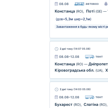
автовоз
08.08
Констанца
Поті
(RO)
,
(GE)
—
(дов=
5,3м
шир=
2,1м
)
Завантаження в будь-якому місті р
2 дні
тому (14:07 05.08)
тент
08.08–12.08
Констанца
Дніпропет
(RO)
—
Кіровоградська обл.
Х
(UA)
,
2 дні
тому (14:03 05.08)
тент
08.08–12.08
Бухарест
Слатіна
(RO)
,
(RO)