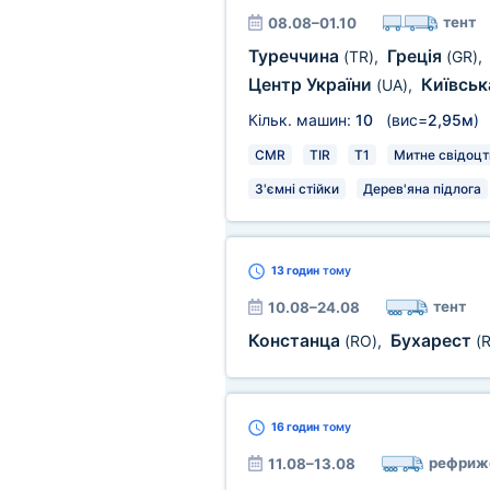
тент
08.08–01.10
Туреччина
Греція
(TR)
,
(GR)
,
Центр України
Київськ
(UA)
,
Кільк. машин:
10
(вис=
2,95м
)
CMR
TIR
T1
Митне свідоцт
З'ємні стійки
Дерев'яна підлога
13 годин
тому
тент
10.08–24.08
Констанца
Бухарест
(RO)
,
(
16 годин
тому
рефриж
11.08–13.08