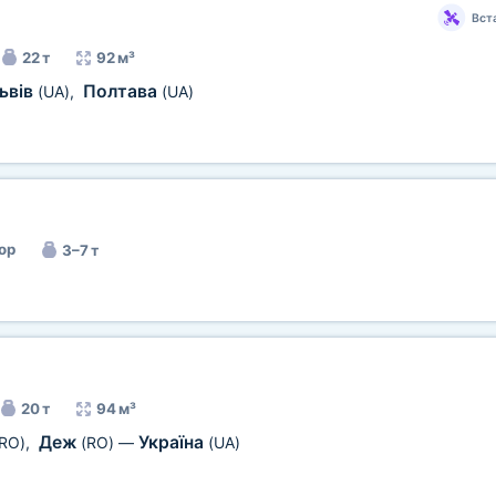
Вст
22 т
92 м³
ьвів
Полтава
(UA)
,
(UA)
ор
3–7 т
20 т
94 м³
Деж
Україна
RO)
,
(RO)
—
(UA)