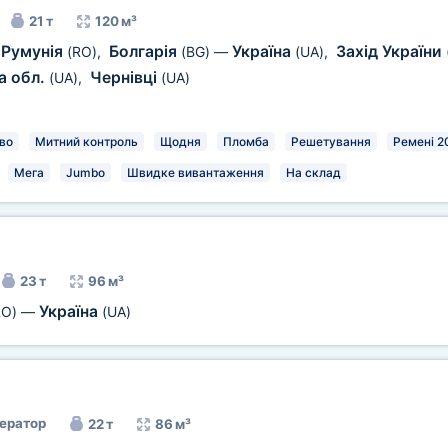
21 т
120 м³
Румунія
Болгарія
Україна
Захід України
(RO)
,
(BG)
—
(UA)
,
а обл.
Чернівці
(UA)
,
(UA)
во
Митний контроль
Щодня
Пломба
Решетування
Ремені 2
Мега
Jumbo
Швидке вивантаження
На склад
23 т
96 м³
Україна
RO)
—
(UA)
ератор
22 т
86 м³