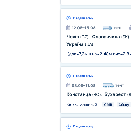
11 годин
тому
тент
12.08–15.08
Чехія
Словаччина
(CZ)
,
(SK)
Україна
(UA)
(дов=
7,3м
шир=
2,48м
вис=
2,8
11 годин
тому
тент
08.08–11.08
Констанца
Бухарест
(RO)
,
(
Кільк. машин:
3
CMR
Збоку
11 годин
тому