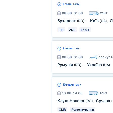
7 годин
тому
тент
08.08–31.08
Бухарест
Київ
Л
(RO)
—
(UA)
,
TIR
ADR
EKMT
9 годин
тому
евакуат
08.08–31.08
Румунія
Україна
(RO)
—
(UA)
10 годин
тому
тент
13.08–14.08
Клуж-Напока
Сучава
(RO)
,
(
CMR
Розтентування