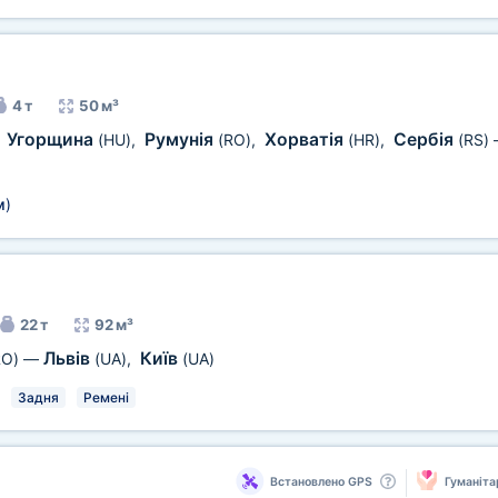
4 т
50 м³
Угорщина
Румунія
Хорватія
Сербія
,
(HU)
,
(RO)
,
(HR)
,
(RS)
м
)
22 т
92 м³
Львів
Київ
RO)
—
(UA)
,
(UA)
Задня
Ремені
Встановлено GPS
Гуманіта