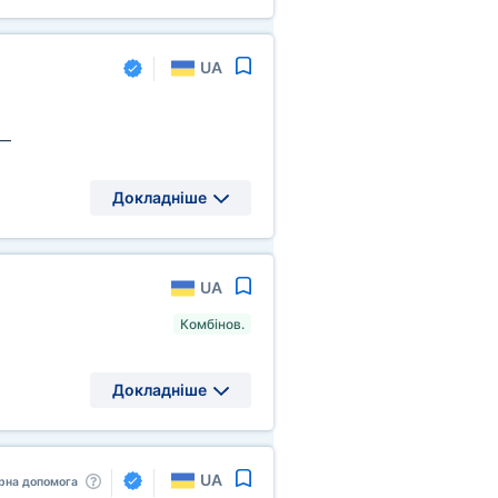
UA
—
Докладніше
UA
Комбінов.
Докладніше
UA
рна допомога