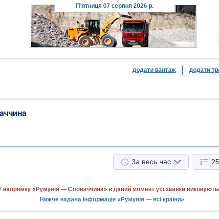
П'ятниця
07 серпня 2026 р.
додати вантаж
додати тр
аччина
За весь час
25
У напрямку «Румунія — Словаччина» в даний момент усі заявки виконують
Нижче надана інформація «Румунія — всі країни»