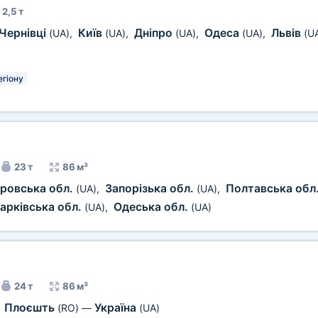
2,5 т
Чернівці
Київ
Дніпро
Одеса
Львів
(UA)
,
(UA)
,
(UA)
,
(UA)
,
(U
егіону
23 т
86 м³
ровська обл.
Запорізька обл.
Полтавська обл
(UA)
,
(UA)
,
арківська обл.
Одеська обл.
(UA)
,
(UA)
24 т
86 м³
Плоєшть
Україна
,
(RO)
—
(UA)