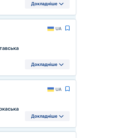
Докладніше
UA
тавська
Докладніше
UA
ркаська
Докладніше