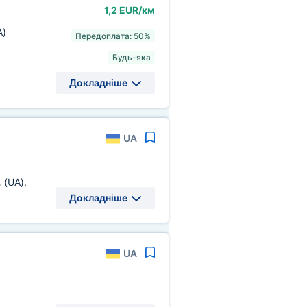
1,2 EUR/км
A)
Передоплата: 50%
Будь-яка
Докладніше
UA
.
(UA)
,
Докладніше
UA