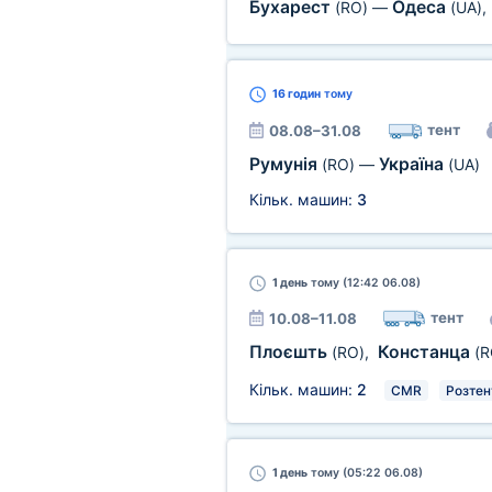
Бухарест
Одеса
(RO)
—
(UA)
,
16 годин
тому
тент
08.08–31.08
Румунія
Україна
(RO)
—
(UA)
Кільк. машин:
3
1 день
тому (12:42 06.08)
тент
10.08–11.08
Плоєшть
Констанца
(RO)
,
(R
Кільк. машин:
2
CMR
Розтен
1 день
тому (05:22 06.08)