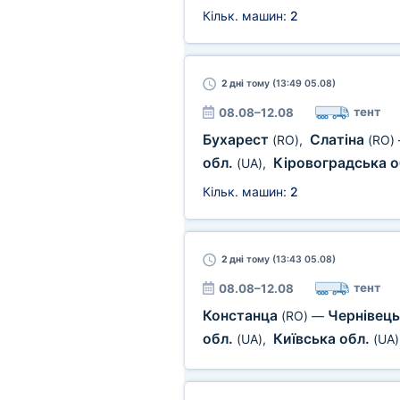
Кільк. машин:
2
2 дні
тому (13:49 05.08)
тент
08.08–12.08
Бухарест
Слатіна
(RO)
,
(RO)
обл.
Кіровоградська о
(UA)
,
Кільк. машин:
2
2 дні
тому (13:43 05.08)
тент
08.08–12.08
Констанца
Чернівець
(RO)
—
обл.
Київська обл.
(UA)
,
(UA)