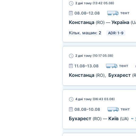
2 дні
тому (13:42 05.08)
тент
08.08–12.08
Констанца
Україна
(RO)
—
(U
Кільк. машин:
2
ADR: 1-9
2 дні
тому (10:17 05.08)
тент
11.08–13.08
Констанца
Бухарест
(RO)
,
(
4 дні
тому (06:43 03.08)
тент
08.08–10.08
Бухарест
Київ
(RO)
—
(UA)
~