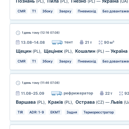
Познань
Пила
Гнезно
Україна
(PL)
,
(PL)
,
(PL)
—
(UA)
CMR
T1
Збоку
Зверху
Пневмохід
Без довантаже
1 день
тому (12:16 07.08)
тент
13.08–14.08
21 т
90 м³
Щецин
Щецінек
Кошалин
Україна
(PL)
,
(PL)
,
(PL)
—
CMR
T1
Збоку
Зверху
Пневмохід
Без довантаже
1 день
тому (11:46 07.08)
рефрижератор
11.08–25.09
22 т
92
Варшава
Краків
Острава
Львів
(PL)
,
(PL)
,
(CZ)
—
(U
TIR
ADR: 1-9
EKMT
Задня
Термореєстратор