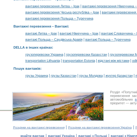
|
вантажні перевезення Литва – Ірак
вантажні перевезення Німеччина – 
|
вантажні перевезення Чеська республіка – Ірак
вантажні перевезення
вантажні перевезення Польща – Туреччина
Вантажні перевезення –
Вантажі
:
|
|
вантажі Литва – Ірак
вантажі Німеччина – Ірак
вантажі Словаччина – 
|
вантажі Польща – Саудівська Аравія
вантажі Польща – Туреччина
DELLA в інших країнах
:
|
|
грузоперевозки Украина
грузоперевозки Казахстан
грузоперевозки 
|
|
|
transportation Lithuania
transportation Estonia
відстані між містами
odl
Пошук вантажів
:
|
|
|
|
грузы Украина
грузы Казахстан
грузы Молдова
жүктер Қазақстан
m
Розділ «Попутн
перевезення за
автомобільних
в
пріоритет — акту
|
|
Розцінки на вантажні перевезення
Розцінки на вантажні перевезення Україна
Р
|
|
|
знайти вантаж
вантажі Україна
вантажі з Польщі
вантажі з Німе