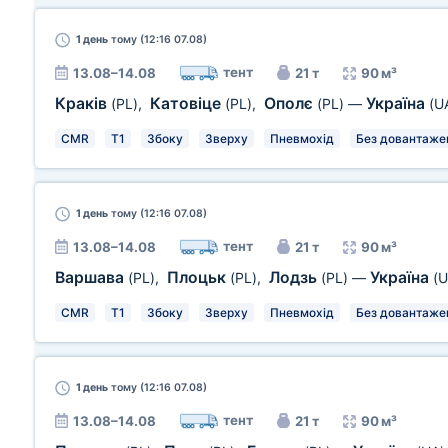
1 день
тому (12:16 07.08)
тент
13.08–14.08
21 т
90 м³
Краків
Катовіце
Ополє
Україна
(PL)
,
(PL)
,
(PL)
—
(U
CMR
T1
Збоку
Зверху
Пневмохід
Без довантаже
1 день
тому (12:16 07.08)
тент
13.08–14.08
21 т
90 м³
Варшава
Плоцьк
Лодзь
Україна
(PL)
,
(PL)
,
(PL)
—
(U
CMR
T1
Збоку
Зверху
Пневмохід
Без довантаже
1 день
тому (12:16 07.08)
тент
13.08–14.08
21 т
90 м³