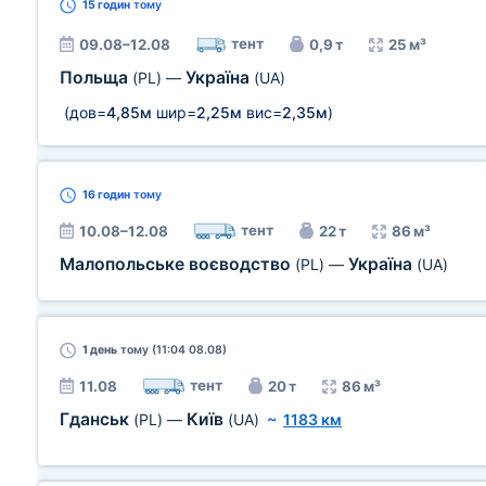
15 годин
тому
тент
09.08–12.08
0,9 т
25 м³
Польща
Україна
(PL)
—
(UA)
(дов=
4,85м
шир=
2,25м
вис=
2,35м
)
16 годин
тому
тент
10.08–12.08
22 т
86 м³
Малопольське воєводство
Україна
(PL)
—
(UA)
1 день
тому (11:04 08.08)
тент
11.08
20 т
86 м³
Гданськ
Київ
(PL)
—
(UA)
~
1183 км