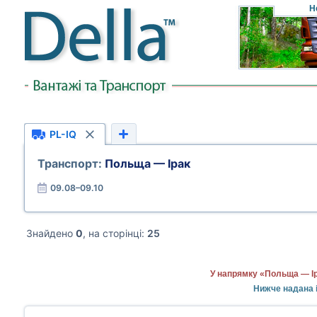
Н
PL-IQ
Транспорт:
Польща — Ірак
09.08–09.10
Знайдено
0
, на сторінці:
25
У напрямку «Польща — Ір
Нижче надана 