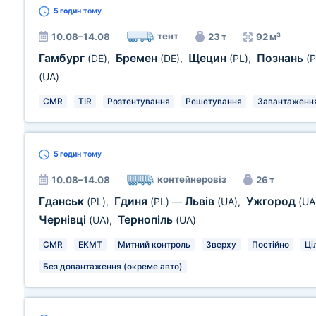
5 годин
тому
тент
10.08–14.08
23 т
92 м³
Гамбург
Бремен
Щецин
Познань
(DE)
,
(DE)
,
(PL)
,
(P
(UA)
CMR
TIR
Розтентування
Решетування
Завантаження 
5 годин
тому
контейнеровіз
10.08–14.08
26 т
Гданськ
Гдиня
Львів
Ужгород
(PL)
,
(PL)
—
(UA)
,
(UA
Чернівці
Тернопіль
(UA)
,
(UA)
CMR
EKMT
Митний контроль
Зверху
Постійно
Ці
Без довантаження (окреме авто)