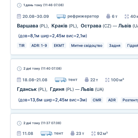
1 день
тому (11:46 07.08)
рефрижератор
20.08–30.09
6 т
40 
Варшава
Краків
Острава
Львів
(PL)
,
(PL)
,
(CZ)
—
(U
(дов=
8,1м
шир=
2,45м
вис=
2,1м
)
TIR
ADR: 1-9
EKMT
Митне свідоцтво
Задня
Гідро
2 дні
тому (11:40 07.08)
тент
18.08–21.08
22 т
100 м³
Гданськ
Гдиня
Львів
(PL)
,
(PL)
—
(UA)
(дов=
13,6м
шир=
2,45м
вис=
3м
)
CMR
ADR
Розтент
2 дні
тому (11:37 07.08)
тент
11.08
23 т
92 м³