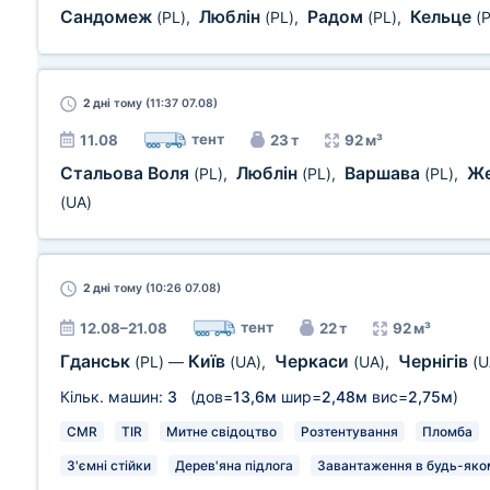
Сандомеж
Люблін
Радом
Кельце
(PL)
,
(PL)
,
(PL)
,
(
2 дні
тому (11:37 07.08)
тент
11.08
23 т
92 м³
Стальова Воля
Люблін
Варшава
Ж
(PL)
,
(PL)
,
(PL)
,
(UA)
2 дні
тому (10:26 07.08)
тент
12.08–21.08
22 т
92 м³
Гданськ
Київ
Черкаси
Чернігів
(PL)
—
(UA)
,
(UA)
,
(U
Кільк. машин:
3
(дов=
13,6м
шир=
2,48м
вис=
2,75м
)
CMR
TIR
Митне свідоцтво
Розтентування
Пломба
З'ємні стійки
Дерев'яна підлога
Завантаження в будь-яком