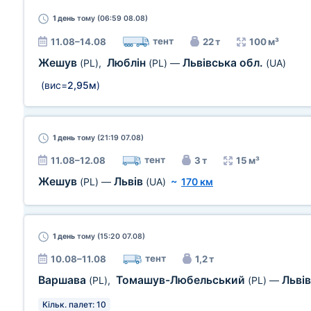
1 день
тому (06:59 08.08)
тент
11.08–14.08
22 т
100 м³
Жешув
Люблін
Львівська обл.
(PL)
,
(PL)
—
(UA)
(вис=
2,95м
)
1 день
тому (21:19 07.08)
тент
11.08–12.08
3 т
15 м³
Жешув
Львів
(PL)
—
(UA)
~
170 км
1 день
тому (15:20 07.08)
тент
10.08–11.08
1,2 т
Варшава
Томашув-Любельський
Льві
(PL)
,
(PL)
—
Кільк. палет: 10