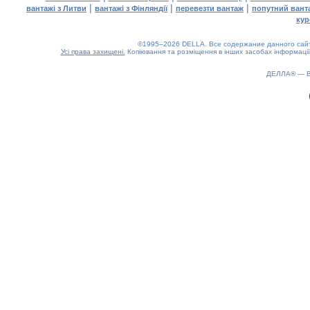
|
|
|
вантажі з Литви
вантажі з Фінляндії
перевезти вантаж
попутний вант
кур
©1995–2026 DELLA. Все содержание данного сайта
Усі права захищені.
Копіювання та розміщення в інших засобах інформації
ДЕЛЛА® —
0.17(aws3)
090826-14:46:07