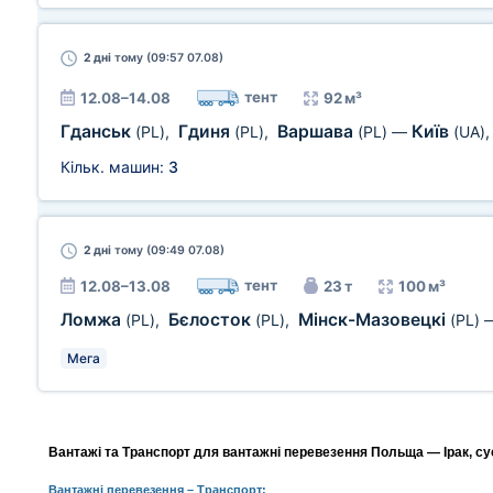
2 дні
тому (09:57 07.08)
тент
12.08–14.08
92 м³
Гданськ
Гдиня
Варшава
Київ
(PL)
,
(PL)
,
(PL)
—
(UA)
Кільк. машин:
3
2 дні
тому (09:49 07.08)
тент
12.08–13.08
23 т
100 м³
Ломжа
Бєлосток
Мінск-Мазовецкі
(PL)
,
(PL)
,
(PL)
Мега
Вантажі та Транспорт для вантажні перевезення Польща — Ірак, су
Вантажні перевезення
– Транспорт: