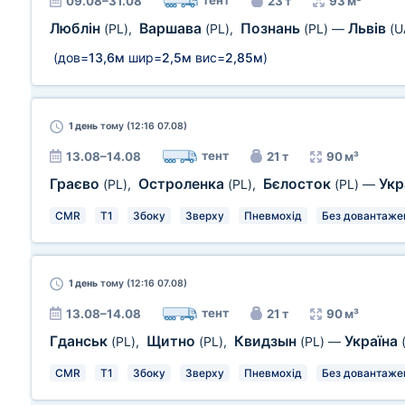
тент
09.08–31.08
23 т
93 м³
Люблін
Варшава
Познань
Львів
(PL)
,
(PL)
,
(PL)
—
(U
(дов=
13,6м
шир=
2,5м
вис=
2,85м
)
1 день
тому (12:16 07.08)
тент
13.08–14.08
21 т
90 м³
Граєво
Остроленка
Бєлосток
Укр
(PL)
,
(PL)
,
(PL)
—
CMR
T1
Збоку
Зверху
Пневмохід
Без довантаже
1 день
тому (12:16 07.08)
тент
13.08–14.08
21 т
90 м³
Гданськ
Щитно
Квидзын
Україна
(PL)
,
(PL)
,
(PL)
—
CMR
T1
Збоку
Зверху
Пневмохід
Без довантаже