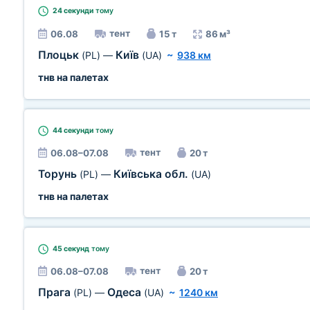
24 секунди
тому
тент
06.08
15 т
86 м³
Плоцьк
Київ
(PL)
—
(UA)
~
938 км
тнв на палетах
44 секунди
тому
тент
06.08–07.08
20 т
Торунь
Київська обл.
(PL)
—
(UA)
тнв на палетах
45 секунд
тому
тент
06.08–07.08
20 т
Прага
Одеса
(PL)
—
(UA)
~
1240 км