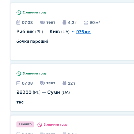
2 хвилини
тому
тент
07.08
4,2 т
90 м³
Рибник
Київ
(PL)
—
(UA)
~
976 км
бочки порожні
3 хвилини
тому
тент
07.08
22 т
96200
Суми
(PL)
—
(UA)
тнс
3 хвилини
тому
ЗАКРИТО