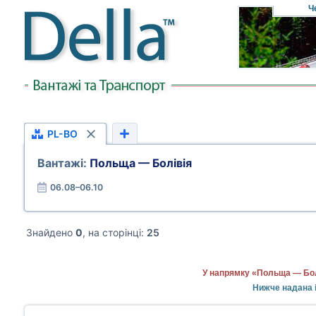
Ч
PL-BO
Вантажі:
Польща — Болівія
06.08–06.10
Знайдено
0
, на сторінці:
25
У напрямку «Польща — Болі
Нижче надана 