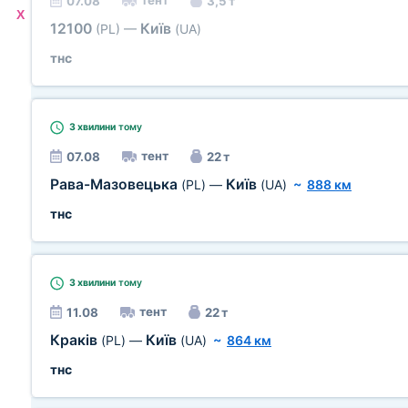
тент
07.08
3,5 т
X
12100
Київ
(PL)
—
(UA)
тнс
3 хвилини
тому
тент
07.08
22 т
Рава-Мазовецька
Київ
(PL)
—
(UA)
~
888 км
тнс
3 хвилини
тому
тент
11.08
22 т
Краків
Київ
(PL)
—
(UA)
~
864 км
тнс