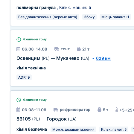
полімерна гранула
, Кільк. машин:
5
Без довантаження (окреме авто)
Збоку
Місць завант.: 1
4 хвилини
тому
тент
06.08–14.08
21 т
Освенцим
Мукачево
(PL)
—
(UA)
~
629 км
хімія технічна
ADR: 9
4 хвилини
тому
рефрижератор
06.08–11.08
5 т
+5+25
86105
Городок
(PL)
—
(UA)
хімія безпечна
Можл. дозавантаження
Кільк. палет: 5