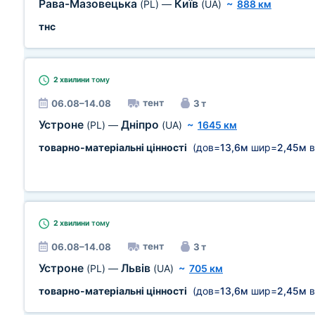
Рава-Мазовецька
Київ
(PL)
—
(UA)
~
888 км
тнс
2 хвилини
тому
тент
06.08–14.08
3 т
Устроне
Дніпро
(PL)
—
(UA)
~
1645 км
товарно-матеріальні цінності
(дов=
13,6м
шир=
2,45м
в
2 хвилини
тому
тент
06.08–14.08
3 т
Устроне
Львів
(PL)
—
(UA)
~
705 км
товарно-матеріальні цінності
(дов=
13,6м
шир=
2,45м
в