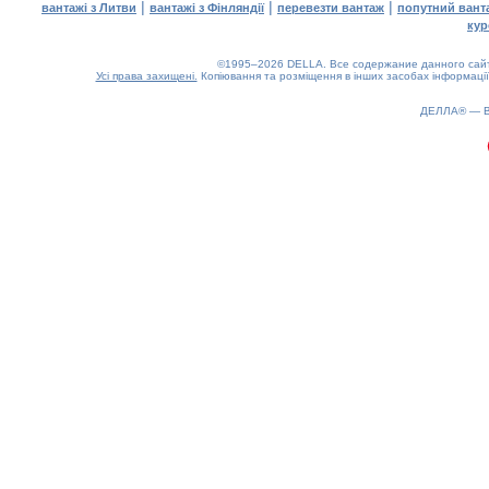
|
|
|
вантажі з Литви
вантажі з Фінляндії
перевезти вантаж
попутний вант
кур
©1995–2026 DELLA. Все содержание данного сайта
Усі права захищені.
Копіювання та розміщення в інших засобах інформації
ДЕЛЛА® —
0.19(aws2)
060826-16:38:14