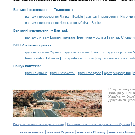
Вантажні перевезення
– Транспорт:
|
вантажні перевезення Литва – Болівія
вантажні перевезення Німеччина
вантажні перевезення Чеська республіка – Болівія
Вантажні перевезення –
Вантажі
:
|
|
вантажі Литва – Болівія
вантажі Німеччина – Болівія
вантажі Словаччи
DELLA в інших країнах
:
|
|
грузоперевозки Украина
грузоперевозки Казахстан
грузоперевозки 
|
|
|
transportation Lithuania
transportation Estonia
відстані між містами
odl
Пошук вантажів
:
|
|
|
|
грузы Украина
грузы Казахстан
грузы Молдова
жүктер Қазақстан
m
Розділ «Пошук в
1995 року. Наша
Україна — Украї
Дякуємо за цікав
|
|
Розцінки на вантажні перевезення
Розцінки на вантажні перевезення Україна
Р
|
|
|
знайти вантаж
вантажі Україна
вантажі з Польщі
вантажі з Німе