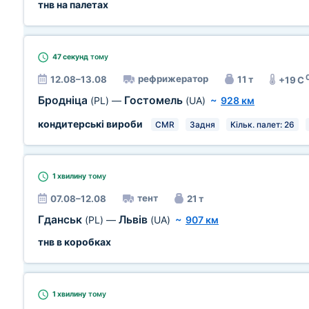
тнв на палетах
47 секунд
тому
рефрижератор
12.08–13.08
11 т
+19 C
Бродніца
Гостомель
(PL)
—
(UA)
~
928 км
кондитерські вироби
CMR
Задня
Кільк. палет: 26
1 хвилину
тому
тент
07.08–12.08
21 т
Гданськ
Львів
(PL)
—
(UA)
~
907 км
тнв в коробках
1 хвилину
тому