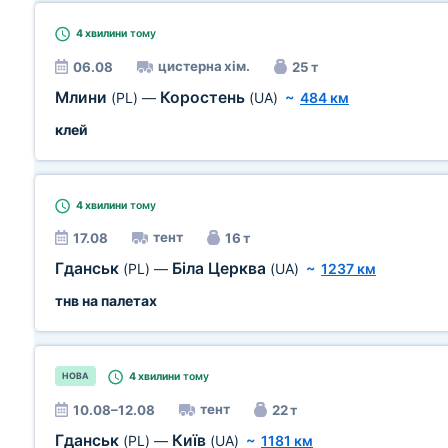
4 хвилини
тому
цистерна хім.
06.08
25 т
Млини
Коростень
(PL)
—
(UA)
~
484 км
клей
4 хвилини
тому
тент
17.08
16 т
Гданськ
Біла Церква
(PL)
—
(UA)
~
1237 км
тнв на палетах
4 хвилини
тому
НОВА
тент
10.08–12.08
22 т
Гданськ
Київ
(PL)
—
(UA)
~
1181 км