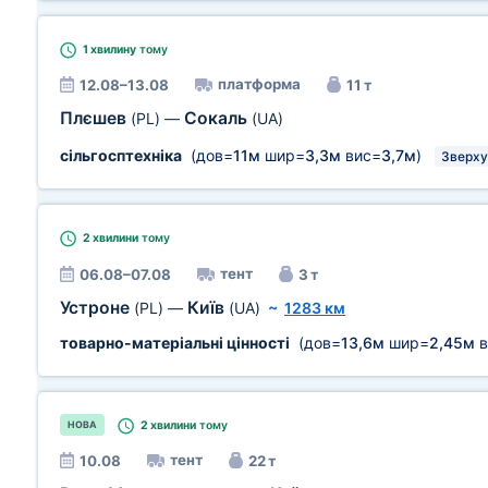
1 хвилину
тому
платформа
12.08–13.08
11 т
Плєшев
Сокаль
(PL)
—
(UA)
сільгосптехніка
(дов=
11м
шир=
3,3м
вис=
3,7м
)
Зверху
2 хвилини
тому
тент
06.08–07.08
3 т
Устроне
Київ
(PL)
—
(UA)
~
1283 км
товарно-матеріальні цінності
(дов=
13,6м
шир=
2,45м
в
2 хвилини
тому
НОВА
тент
10.08
22 т