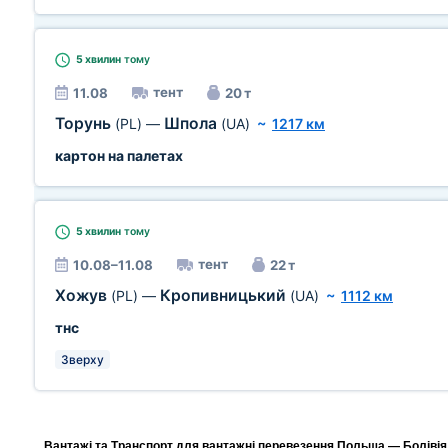
5 хвилин
тому
тент
11.08
20 т
Торунь
Шпола
(PL)
—
(UA)
~
1217 км
картон на палетах
5 хвилин
тому
тент
10.08–11.08
22 т
Хожув
Кропивницький
(PL)
—
(UA)
~
1112 км
тнс
Зверху
Вантажі та Транспорт для вантажні перевезення Польща — Болівія,