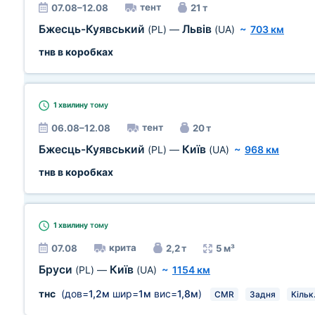
тент
07.08–12.08
21 т
Бжесць-Куявський
Львів
(PL)
—
(UA)
~
703 км
тнв в коробках
1 хвилину
тому
тент
06.08–12.08
20 т
Бжесць-Куявський
Київ
(PL)
—
(UA)
~
968 км
тнв в коробках
1 хвилину
тому
крита
07.08
2,2 т
5 м³
Бруси
Київ
(PL)
—
(UA)
~
1154 км
тнс
(дов=
1,2м
шир=
1м
вис=
1,8м
)
CMR
Задня
Кільк.