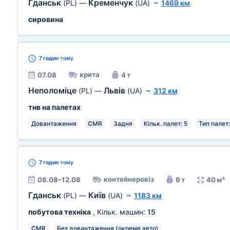
Гданськ
Кременчук
(PL)
—
(UA)
~
1469 км
сировина
7 годин
тому
крита
07.08
4 т
Неполоміце
Львів
(PL)
—
(UA)
~
312 км
тнв на палетах
Довантаження
CMR
Задня
Кільк. палет: 5
Тип палет:
7 годин
тому
контейнеровіз
08.08–12.08
6 т
40 м³
Гданськ
Київ
(PL)
—
(UA)
~
1183 км
побутова техніка
, Кільк. машин:
15
CMR
Без довантаження (окреме авто)