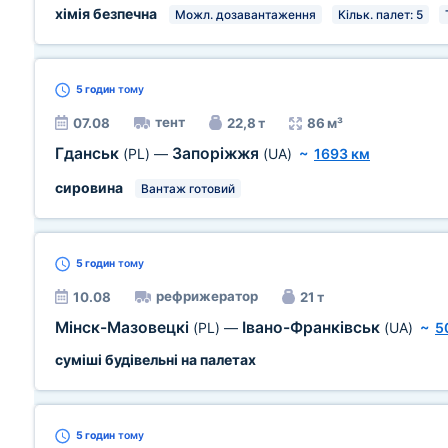
хімія безпечна
Можл. дозавантаження
Кільк. палет: 5
5 годин
тому
тент
07.08
22,8 т
86 м³
Гданськ
Запоріжжя
(PL)
—
(UA)
~
1693 км
сировина
Вантаж готовий
5 годин
тому
рефрижератор
10.08
21 т
Мінск-Мазовецкі
Івано-Франківськ
(PL)
—
(UA)
~
5
суміші будівельні на палетах
5 годин
тому