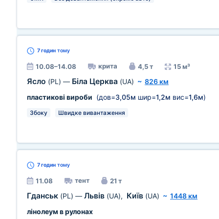
7 годин
тому
крита
10.08–14.08
4,5 т
15 м³
Ясло
Біла Церква
(PL)
—
(UA)
~
826 км
пластикові вироби
(дов=
3,05м
шир=
1,2м
вис=
1,6м
)
Збоку
Швидке вивантаження
7 годин
тому
тент
11.08
21 т
Гданськ
Львів
Київ
(PL)
—
(UA)
,
(UA)
~
1448 км
лінолеум в рулонах