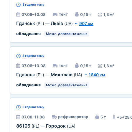
3 години
тому
тент
07.08–10.08
0,15 т
1,3 м³
Гданськ
Львів
(PL)
—
(UA)
~
907 км
обладнання
Можл. дозавантаження
3 години
тому
тент
07.08–10.08
0,15 т
1,3 м³
Гданськ
Миколаїв
(PL)
—
(UA)
~
1640 км
обладнання
Можл. дозавантаження
3 години
тому
рефрижератор
07.08–11.08
5 т
+5+25 
86105
Городок
(PL)
—
(UA)