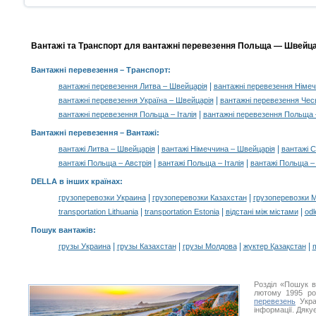
Вантажі та Транспорт для вантажні перевезення Польща — Швейцар
Вантажні перевезення
– Транспорт:
|
вантажні перевезення Литва – Швейцарія
вантажні перевезення Німеч
|
вантажні перевезення Україна – Швейцарія
вантажні перевезення Чес
|
вантажні перевезення Польща – Італія
вантажні перевезення Польща 
Вантажні перевезення –
Вантажі
:
|
|
вантажі Литва – Швейцарія
вантажі Німеччина – Швейцарія
вантажі 
|
|
вантажі Польща – Австрія
вантажі Польща – Італія
вантажі Польща –
DELLA в інших країнах
:
|
|
грузоперевозки Украина
грузоперевозки Казахстан
грузоперевозки 
|
|
|
transportation Lithuania
transportation Estonia
відстані між містами
odl
Пошук вантажів
:
|
|
|
|
грузы Украина
грузы Казахстан
грузы Молдова
жүктер Қазақстан
m
Розділ «Пошук 
лютому 1995 ро
перевезень
Укра
інформації. Дяку