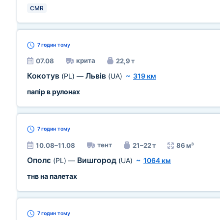
CMR
7 годин
тому
крита
07.08
22,9 т
Кокотув
Львів
(PL)
—
(UA)
~
319 км
папір в рулонах
7 годин
тому
тент
10.08–11.08
21–22 т
86 м³
Ополє
Вишгород
(PL)
—
(UA)
~
1064 км
тнв на палетах
7 годин
тому