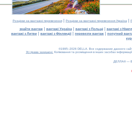
|
|
Розцінки на вантажні перевезення
Розцінки на вантажні перевезення Україна
Р
|
|
|
знайти вантаж
вантажі Україна
вантажі з Польщі
вантажі з Німе
|
|
|
вантажі з Литви
вантажі з Фінляндії
перевезти вантаж
попутний вант
кур
©1995–2026 DELLA. Все содержание данного сайта
Усі права захищені.
Копіювання та розміщення в інших засобах інформації
ДЕЛЛА® —
0.2(aws3)
070826-02:59:18