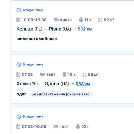
6 годин
тому
крита
10.08–15.08
11 т
92 м³
Кельце
Рівне
(PL)
—
(UA)
~
502 км
шини автомобільні
6 годин
тому
тент
07.08
16 т
95 м³
Хелм
Одеса
(PL)
—
(UA)
~
988 км
одяг
Без довантаження (окреме авто)
6 годин
тому
тент
07.08–10.08
22 т