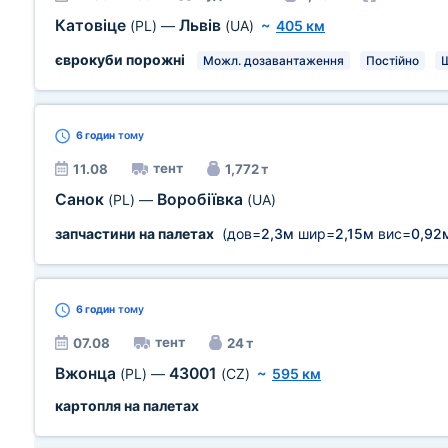
Катовіце
Львів
(PL)
—
(UA)
~
405 км
єврокуби порожні
Можл. дозавантаження
Постійно
6 годин
тому
тент
11.08
1,772 т
Санок
Воробіївка
(PL)
—
(UA)
запчастини на палетах
(дов=
2,3м
шир=
2,15м
вис=
0,92
6 годин
тому
тент
07.08
24 т
Вжонца
43001
(PL)
—
(CZ)
~
595 км
картопля на палетах