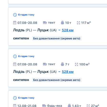
6 годин
тому
тент
07.08–20.08
10 т
117 м³
Лодзь
Луцьк
(PL)
—
(UA)
~
528 км
синтепон
Без довантаження (окреме авто)
6 годин
тому
тент
07.08–20.08
7 т
100 м³
Лодзь
Луцьк
(PL)
—
(UA)
~
528 км
синтепон
Без довантаження (окреме авто)
6 годин
тому
будь-яка
12.08–21.08
1,43 т
27 м³