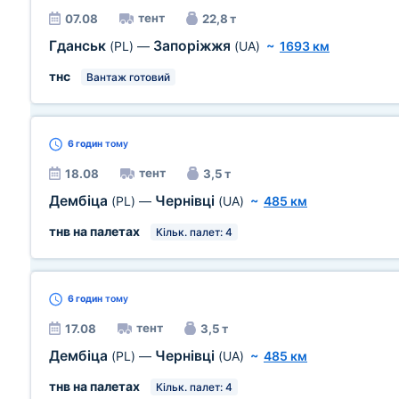
тент
07.08
22,8 т
Гданськ
Запоріжжя
(PL)
—
(UA)
~
1693 км
тнс
Вантаж готовий
6 годин
тому
тент
18.08
3,5 т
Дембіца
Чернівці
(PL)
—
(UA)
~
485 км
тнв на палетах
Кільк. палет: 4
6 годин
тому
тент
17.08
3,5 т
Дембіца
Чернівці
(PL)
—
(UA)
~
485 км
тнв на палетах
Кільк. палет: 4