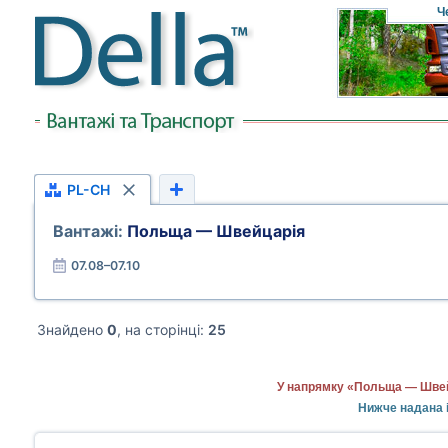
Ч
PL-CH
Вантажі:
Польща — Швейцарія
07.08–07.10
Знайдено
0
, на сторінці:
25
У напрямку «Польща — Швейц
Нижче надана 