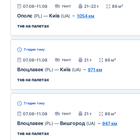
тент
07.08–11.08
21–22 т
86 м³
Ополє
Київ
(PL)
—
(UA)
~
1054 км
тнв на палетах
7 годин
тому
тент
07.08–11.08
21 т
86 м³
Влоцлавек
Київ
(PL)
—
(UA)
~
971 км
тнв на палетах
7 годин
тому
тент
07.08–11.08
21 т
86 м³
Влоцлавек
Вишгород
(PL)
—
(UA)
~
947 км
тнв на палетах