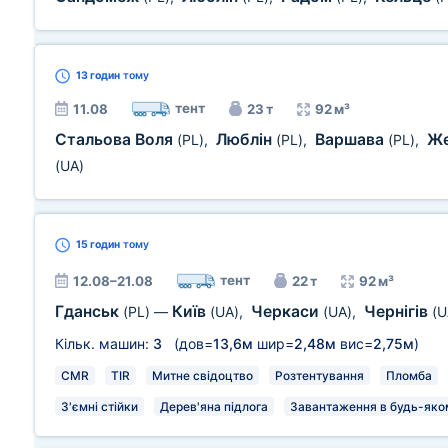
13 годин
тому
тент
11.08
23 т
92 м³
Стальова Воля
Люблін
Варшава
Ж
(PL)
,
(PL)
,
(PL)
,
(UA)
15 годин
тому
тент
12.08–21.08
22 т
92 м³
Гданськ
Київ
Черкаси
Чернігів
(PL)
—
(UA)
,
(UA)
,
(U
Кільк. машин:
3
(дов=
13,6м
шир=
2,48м
вис=
2,75м
)
CMR
TIR
Митне свідоцтво
Розтентування
Пломба
З'ємні стійки
Дерев'яна підлога
Завантаження в будь-яком