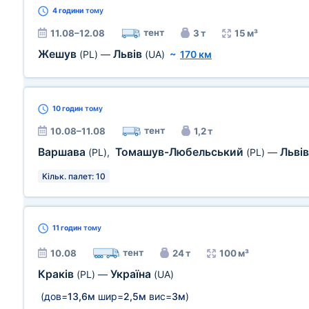
4 години
тому
тент
11.08–12.08
3 т
15 м³
Жешув
Львів
(PL)
—
(UA)
~
170 км
10 годин
тому
тент
10.08–11.08
1,2 т
Варшава
Томашув-Любельський
Льві
(PL)
,
(PL)
—
Кільк. палет: 10
11 годин
тому
тент
10.08
24 т
100 м³
Краків
Україна
(PL)
—
(UA)
(дов=
13,6м
шир=
2,5м
вис=
3м
)