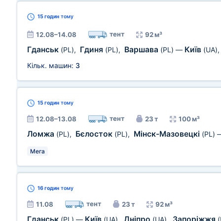
15 годин
тому
тент
12.08–14.08
92 м³
Гданськ
Гдиня
Варшава
Київ
(PL)
,
(PL)
,
(PL)
—
(UA)
Кільк. машин:
3
15 годин
тому
тент
12.08–13.08
23 т
100 м³
Ломжа
Бєлосток
Мінск-Мазовецкі
(PL)
,
(PL)
,
(PL)
Мега
16 годин
тому
тент
11.08
23 т
92 м³
Гданськ
Київ
Дніпро
Запоріжжя
(PL)
—
(UA)
,
(UA)
,