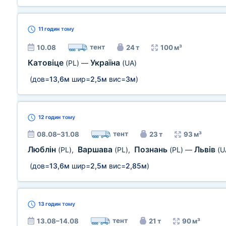
11 годин
тому
тент
10.08
24 т
100 м³
Катовіце
Україна
(PL)
—
(UA)
(дов=
13,6м
шир=
2,5м
вис=
3м
)
12 годин
тому
тент
08.08–31.08
23 т
93 м³
Люблін
Варшава
Познань
Львів
(PL)
,
(PL)
,
(PL)
—
(U
(дов=
13,6м
шир=
2,5м
вис=
2,85м
)
13 годин
тому
тент
13.08–14.08
21 т
90 м³