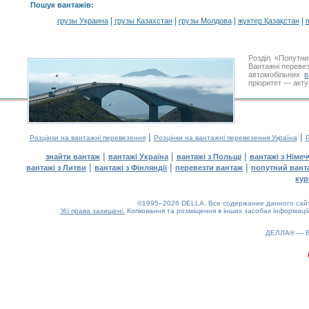
Пошук вантажів
:
|
|
|
|
грузы Украина
грузы Казахстан
грузы Молдова
жүктер Қазақстан
m
Розділ «Попутн
Вантажні перевез
автомобільних
в
пріоритет — акту
|
|
Розцінки на вантажні перевезення
Розцінки на вантажні перевезення Україна
Р
|
|
|
знайти вантаж
вантажі Україна
вантажі з Польщі
вантажі з Німе
|
|
|
вантажі з Литви
вантажі з Фінляндії
перевезти вантаж
попутний вант
кур
©1995–2026 DELLA. Все содержание данного сайта
Усі права захищені.
Копіювання та розміщення в інших засобах інформації
ДЕЛЛА® —
0.14(aws4)
080826-19:30:19