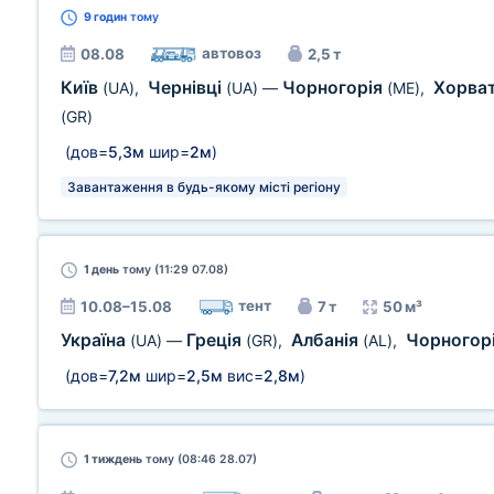
9 годин
тому
автовоз
08.08
2,5 т
Київ
Чернівці
Чорногорія
Хорва
(UA)
,
(UA)
—
(ME)
,
(GR)
(дов=
5,3м
шир=
2м
)
Завантаження в будь-якому місті регіону
1 день
тому (11:29 07.08)
тент
10.08–15.08
7 т
50 м³
Україна
Греція
Албанія
Чорногор
(UA)
—
(GR)
,
(AL)
,
(дов=
7,2м
шир=
2,5м
вис=
2,8м
)
1 тиждень
тому (08:46 28.07)