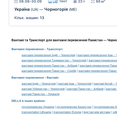
тент
08.08–30.09
23 т
86 м³
Україна
Чорногорія
(UA)
—
(ME)
Кільк. машин:
13
Вантажі та Транспорт для вантажні перевезення Пакистан — Чорног
Вантажні перевезення
– Транспорт:
|
вантажні перевезення Індія – Чорногорія
вантажні перевезення Ірак – 
|
вантажні перевезення Таджикистан – Чорногорія
вантажні перевезенн
|
вантажні перевезення Пакистан – Албанія
вантажні перевезення Пакис
|
вантажні перевезення Пакистан – Сербія
вантажні перевезення Пакис
Вантажні перевезення –
Вантажі
:
|
|
вантажі Індія – Чорногорія
вантажі Ірак – Чорногорія
вантажі Китай – 
|
|
вантажі Узбекистан – Чорногорія
вантажі Пакистан – Албанія
вантажі 
вантажі Пакистан – Хорватія
DELLA в інших країнах
:
|
|
грузоперевозки Украина
грузоперевозки Казахстан
грузоперевозки 
|
|
|
transportation Lithuania
transportation Estonia
відстані між містами
odl