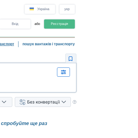
Україна
укр
Вхід
або
Реєстрація
анспорт
пошук вантажів і транспорту
Без конвертації
і спробуйте ще раз