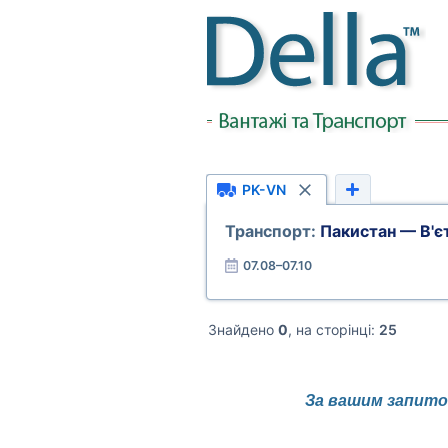
PK-VN
Транспорт:
Пакистан — В'є
07.08–07.10
Знайдено
0
, на сторінці:
25
За вашим запитом