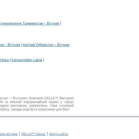
|
і перевезення Таджикистан – В'єтнам
|
тан – В'єтнам
вантажі Узбекистан – В'єтнам
|
|
Polska
transportation Latvia
кистан — В'єтнам». Компанія DELLA™ Вантажні
й та якісний інформаційний сервіс у сфері
одних вантажних перевезень. Наш головний
ервісу, завжди раді бути корисними для Вас!
|
|
 між містами
DELLA™ Classic
Карта сайта