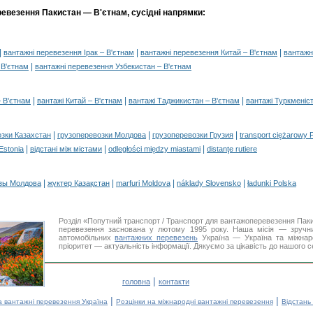
ревезення Пакистан — В'єтнам, сусідні напрямки:
|
|
|
вантажні перевезення Ірак – В'єтнам
вантажні перевезення Китай – В'єтнам
вантажн
|
 В'єтнам
вантажні перевезення Узбекистан – В'єтнам
|
|
|
– В'єтнам
вантажі Китай – В'єтнам
вантажі Таджикистан – В'єтнам
вантажі Туркменіс
|
|
|
озки Казахстан
грузоперевозки Молдова
грузоперевозки Грузия
transport ciężarowy 
|
|
|
 Estonia
відстані між містами
odległości między miastami
distanţe rutiere
|
|
|
|
зы Молдова
жүктер Қазақстан
marfuri Moldova
náklady Slovensko
ładunki Polska
Розділ «Попутний транспорт / Транспорт для вантажоперевезення Па
перевезення заснована у лютому 1995 року. Наша місія — зручни
автомобільних
вантажних перевезень
Україна — Україна та міжнар
пріоритет — актуальність інформації. Дякуємо за цікавість до нашого с
|
головна
контакти
|
|
а вантажні перевезення Україна
Розцінки на міжнародні вантажні перевезення
Відстань