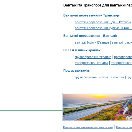
Вантажі та Транспорт для вантажні пе
Вантажні перевезення
– Транспорт:
вантажні перевезення Індія – В'єтнам
вантажні перевезення Туркменістан –
Вантажні перевезення –
Вантажі
:
|
вантажі Індія – В'єтнам
вантажі Ірак 
DELLA в інших країнах
:
|
грузоперевозки Украина
грузоперев
|
transportation Lithuania
transportation
Пошук вантажів
:
|
|
грузы Украина
грузы Казахстан
гру
|
Розцінки на вантажні перевезення
Розцінки н