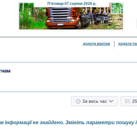
П'ятниця
07 серпня 2026 р.
додати вантаж
додати тр
тнам
За весь час
25
 інформації не знайдено. Змініть параметри пошуку 