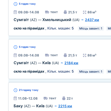
5 годин
тому
тент
09.08–14.08
21,5 т
86 м³
Сумгаіт
Хмельницький
(AZ)
—
(UA)
~
2437 км
скло на пірамідах
, Кільк. машин:
5
Місць завант.: 1
Мі
5 годин
тому
тент
09.08–14.08
21,5 т
86 м³
Сумгаіт
Київ
(AZ)
—
(UA)
~
2184 км
скло на пірамідах
, Кільк. машин:
5
Місць завант.: 1
Мі
21 годину
тому
тент
11.08–12.08
22 т
Баку
Київ
(AZ)
—
(UA)
~
2215 км