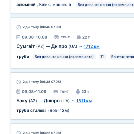
алюміній
, Кільк. машин:
5
Без довантаження (окреме авт
2 дні
тому (08:40 07.08)
тент
09.08–10.08
22 т
Сумгаіт
Дніпро
(AZ)
—
(UA)
~
1712 км
труби
Без довантаження (окреме авто)
T1
Вантаж гото
2 дні
тому (06:38 07.08)
тент
09.08–11.08
23 т
Баку
Дніпро
(AZ)
—
(UA)
~
1811 км
труби сталеві
(дов=
12м
)
2 дні
тому (06:22 07.08)