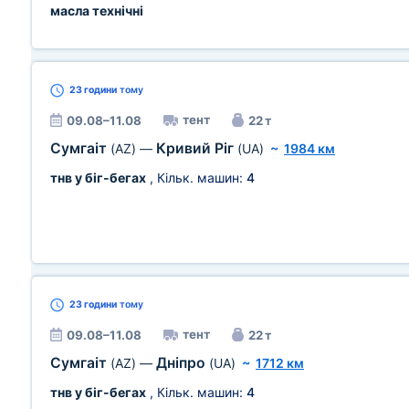
масла технічні
23 години
тому
тент
09.08–11.08
22 т
Сумгаіт
Кривий Ріг
(AZ)
—
(UA)
~
1984 км
тнв у біг-бегах
, Кільк. машин:
4
23 години
тому
тент
09.08–11.08
22 т
Сумгаіт
Дніпро
(AZ)
—
(UA)
~
1712 км
тнв у біг-бегах
, Кільк. машин:
4