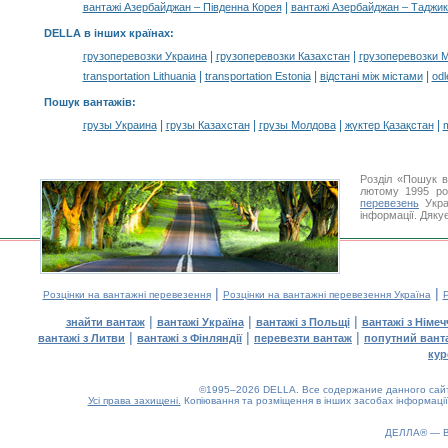
|
вантажі Азербайджан – Південна Корея
вантажі Азербайджан – Таджи
DELLA в інших країнах
:
|
|
грузоперевозки Украина
грузоперевозки Казахстан
грузоперевозки 
|
|
|
transportation Lithuania
transportation Estonia
відстані між містами
odl
Пошук вантажів
:
|
|
|
|
грузы Украина
грузы Казахстан
грузы Молдова
жүктер Қазақстан
m
Розділ «Пошук в
лютому 1995 ро
перевезень
Укра
інформації. Дяку
|
|
Розцінки на вантажні перевезення
Розцінки на вантажні перевезення Україна
Р
|
|
|
знайти вантаж
вантажі Україна
вантажі з Польщі
вантажі з Німе
|
|
|
вантажі з Литви
вантажі з Фінляндії
перевезти вантаж
попутний вант
кур
©1995–2026 DELLA. Все содержание данного сайта
Усі права захищені.
Копіювання та розміщення в інших засобах інформації
ДЕЛЛА® —
0.15(aws3)