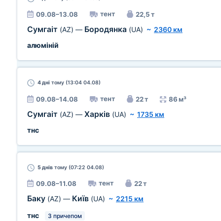
тент
09.08–13.08
22,5 т
Сумгаіт
Бородянка
(AZ)
—
(UA)
~
2360 км
алюміній
4 дні
тому (13:04 04.08)
тент
09.08–14.08
22 т
86 м³
Сумгаіт
Харків
(AZ)
—
(UA)
~
1735 км
тнс
5 днів
тому (07:22 04.08)
тент
09.08–11.08
22 т
Баку
Київ
(AZ)
—
(UA)
~
2215 км
тнс
З причепом