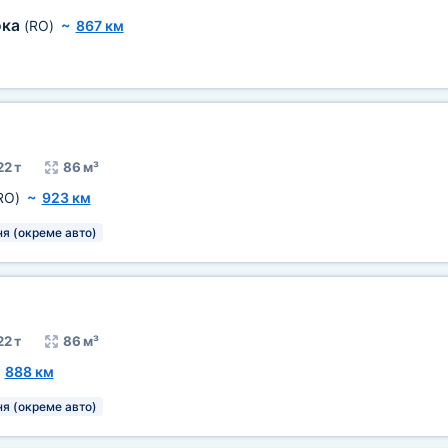
ока
(RO)
~
867 км
22 т
86 м³
RO)
~
923 км
я (окреме авто)
22 т
86 м³
~
888 км
я (окреме авто)