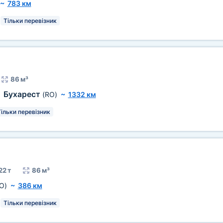
~
783 км
Тільки перевізник
86 м³
Бухарест
,
(RO)
~
1332 км
ільки перевізник
22 т
86 м³
O)
~
386 км
Тільки перевізник