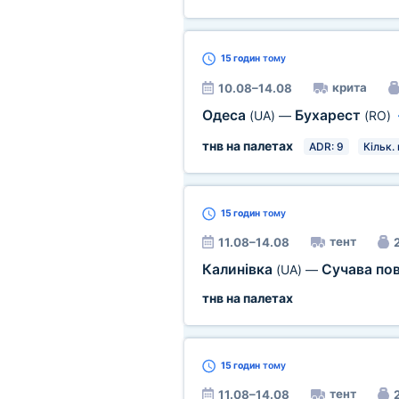
15 годин
тому
крита
10.08–14.08
Одеса
Бухарест
(UA)
—
(RO)
тнв на палетах
ADR: 9
Кільк. 
15 годин
тому
тент
11.08–14.08
2
Калинівка
Сучава по
(UA)
—
тнв на палетах
15 годин
тому
тент
11.08–14.08
2