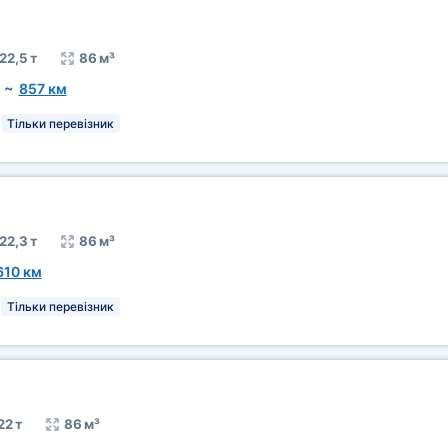
22,5 т
86 м³
~
857 км
Тільки перевізник
22,3 т
86 м³
610 км
Тільки перевізник
22 т
86 м³