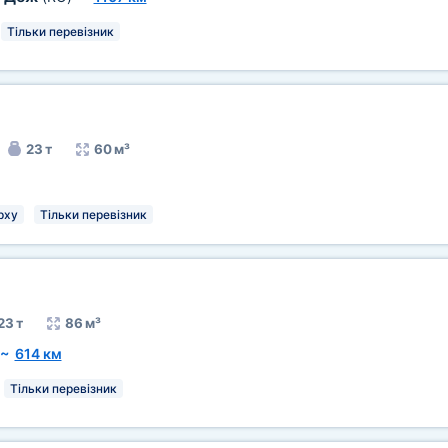
Тільки перевізник
23 т
60 м³
рху
Тільки перевізник
23 т
86 м³
~
614 км
Тільки перевізник