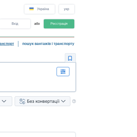
Україна
укр
Вхід
або
Реєстрація
анспорт
пошук вантажів і транспорту
Без конвертації