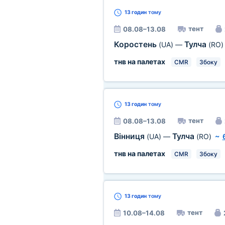
13 годин
тому
тент
08.08–13.08
Коростень
Тулча
(UA)
—
(RO)
тнв на палетах
CMR
Збоку
13 годин
тому
тент
08.08–13.08
Вінниця
Тулча
(UA)
—
(RO)
~
тнв на палетах
CMR
Збоку
13 годин
тому
тент
10.08–14.08