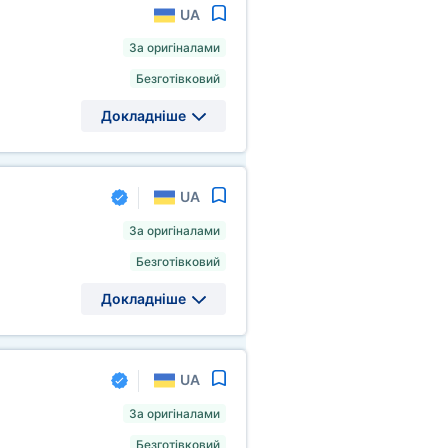
UA
За оригіналами
Безготівковий
Докладніше
UA
За оригіналами
Безготівковий
Докладніше
UA
За оригіналами
Безготівковий