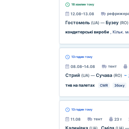
18 хвилин
тому
рефрижера
12.08–13.08
Гостомель
Бузеу
(UA)
—
(RO)
кондитерські вироби
, Кільк. 
13 годин
тому
тент
08.08–14.08
Стрий
Сучава
(UA)
—
(RO)
~
тнв на палетах
CMR
Збоку
13 годин
тому
тент
11.08
23 т
Калинівка
Сміла
(UA)
,
(UA)