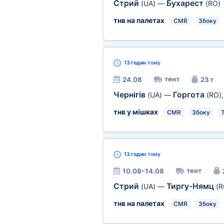
Стрий
Бухарест
(UA)
—
(RO)
тнв на палетах
CMR
Збоку
13 годин
тому
тент
24.08
23 т
Чернігів
Горгота
(UA)
—
(RO)
тнв у мішках
CMR
Збоку
Т
13 годин
тому
тент
10.08–14.08
Стрий
Тиргу-Нямц
(UA)
—
(R
тнв на палетах
CMR
Збоку