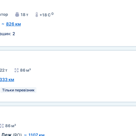
0
тор
18 т
+18 C
~
826 км
машин:
2
22 т
86 м³
333 км
Тільки перевізник
86 м³
Деж
—
(RO)
~
1107 км