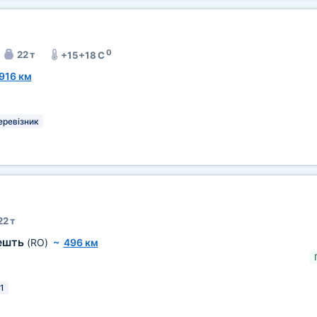
0
22 т
+15+18 C
916 км
еревізник
22 т
ешть
(RO)
~
496 км
21