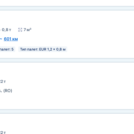
0,8 т
7 м³
~
601 км
палет: 5
Тип палет: EUR 1,2 x 0,8 м
2 т
в.
(RO)
2 т