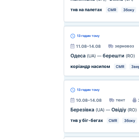
тнв на палетах
CMR
Збоку
13 годин
тому
зерновоз
11.08–14.08
Одеса
берешти
(UA)
—
(RO)
коріандр насипом
CMR
Зве
13 годин
тому
тент
10.08–14.08
Березівка
Овідіу
(UA)
—
(RO)
тнв у біг-бегах
CMR
Збоку