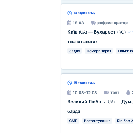
14 годин
тому
рефрижератор
18.08
Київ
Бухарест
(UA)
—
(RO)
~
тнв на палетах
Задня
Номери зараз
Тільки п
15 годин
тому
тент
10.08–12.08
Великий Любінь
Дум
(UA)
—
барда
CMR
Розтентування
Біг-бег: 