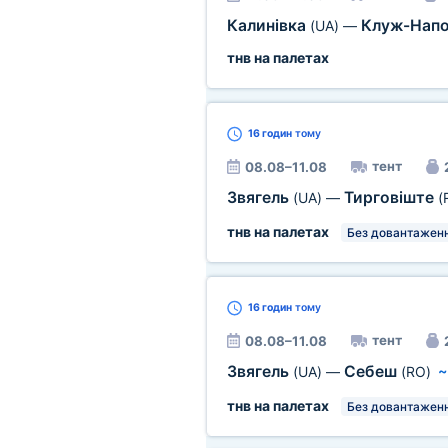
Калинівка
Клуж-Нап
(UA)
—
тнв на палетах
16 годин
тому
тент
08.08–11.08
Звягель
Тирговіште
(UA)
—
(
тнв на палетах
Без довантаженн
16 годин
тому
тент
08.08–11.08
Звягель
Себеш
(UA)
—
(RO)
тнв на палетах
Без довантаженн