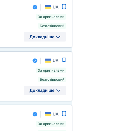
UA
За оригіналами
Безготівковий
Докладніше
UA
За оригіналами
Безготівковий
Докладніше
UA
За оригіналами