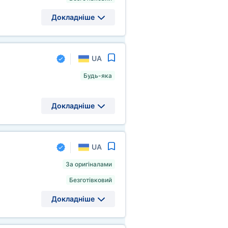
Докладніше
UA
Будь-яка
Докладніше
UA
За оригіналами
Безготівковий
Докладніше