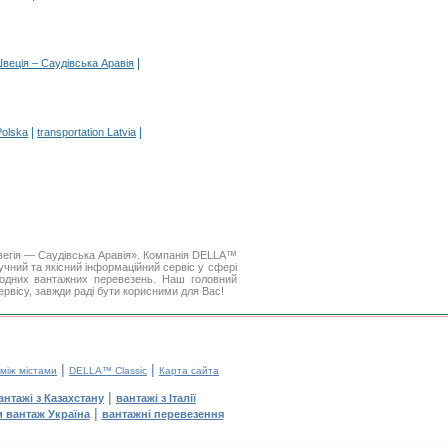
|
Швеція – Саудівська Аравія
|
|
Polska
transportation Latvia
вегія — Саудівська Аравія». Компанія DELLA™
чний та якісний інформаційний сервіс у сфері
одних вантажних перевезень. Наш головний
ервісу, завжди раді бути корисними для Вас!
|
|
 між містами
DELLA™ Classic
Карта сайта
|
антажі з Казахстану
вантажі з Італії
|
и вантаж Україна
вантажні перевезення