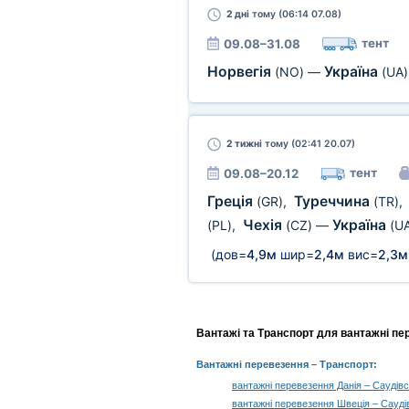
2 дні
тому (06:14 07.08)
тент
09.08–31.08
Норвегія
Україна
(NO)
—
(UA)
2 тижні
тому (02:41 20.07)
тент
09.08–20.12
Греція
Туреччина
(GR)
,
(TR)
,
Чехія
Україна
(PL)
,
(CZ)
—
(U
(дов=
4,9м
шир=
2,4м
вис=
2,3м
Вантажі та Транспорт для вантажні пе
Вантажні перевезення
– Транспорт:
вантажні перевезення Данія – Саудівс
вантажні перевезення Швеція – Сауді