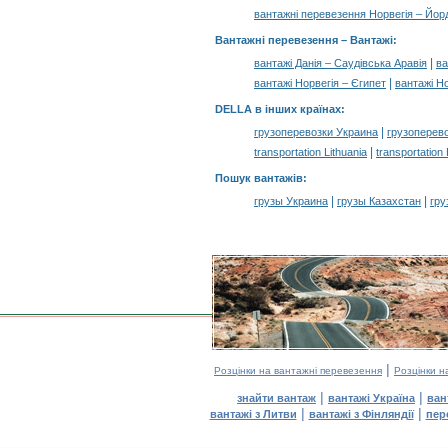
вантажні перевезення Норвегія – Йор
Вантажні перевезення –
Вантажі
:
|
вантажі Данія – Саудівська Аравія
ва
|
вантажі Норвегія – Єгипет
вантажі Но
DELLA в інших країнах
:
|
грузоперевозки Украина
грузоперев
|
transportation Lithuania
transportation
Пошук вантажів
:
|
|
грузы Украина
грузы Казахстан
гру
|
Розцінки на вантажні перевезення
Розцінки н
|
|
знайти вантаж
вантажі Україна
ван
|
|
вантажі з Литви
вантажі з Фінляндії
пер