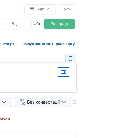
Україна
укр
Вхід
або
Реєстрація
анспорт
пошук вантажів і транспорту
Без конвертації
ються.