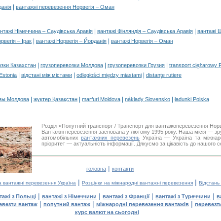
|
данія
вантажні перевезення Норвегія – Оман
|
|
нтажі Німеччина – Саудівська Аравія
вантажі Фінляндія – Саудівська Аравія
вантажі 
|
|
рвегія – Ірак
вантажі Норвегія – Йорданія
вантажі Норвегія – Оман
|
|
|
озки Казахстан
грузоперевозки Молдова
грузоперевозки Грузия
transport ciężarowy 
|
|
|
 Estonia
відстані між містами
odległości między miastami
distanţe rutiere
|
|
|
|
зы Молдова
жүктер Қазақстан
marfuri Moldova
náklady Slovensko
ładunki Polska
Розділ «Попутний транспорт / Транспорт для вантажоперевезення Нор
Вантажні перевезення заснована у лютому 1995 року. Наша місія — зру
автомобільних
вантажних перевезень
Україна — Україна та міжнар
пріоритет — актуальність інформації. Дякуємо за цікавість до нашого с
|
головна
контакти
|
|
а вантажні перевезення Україна
Розцінки на міжнародні вантажні перевезення
Відстань
|
|
|
|
тажі з Польщі
вантажі з Німеччини
вантажі з Франції
вантажі з Туреччини
в
|
|
|
евезти вантаж
попутний вантаж
міжнародні перевезення вантажів
перевезт
курс валют на сьогодні