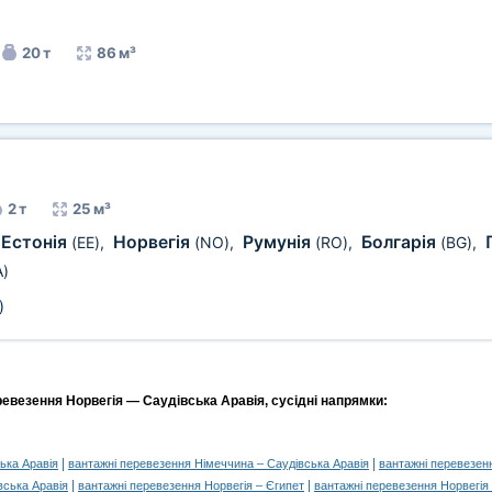
20 т
86 м³
2 т
25 м³
Естонія
Норвегія
Румунія
Болгарія
(EE)
,
(NO)
,
(RO)
,
(BG)
,
A)
)
ревезення Норвегія — Саудівська Аравія, сусідні напрямки:
|
|
ька Аравія
вантажні перевезення Німеччина – Саудівська Аравія
вантажні перевезенн
|
|
вська Аравія
вантажні перевезення Норвегія – Єгипет
вантажні перевезення Норвегія 