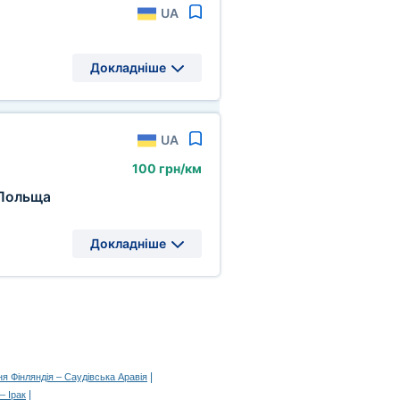
UA
Докладніше
UA
100 грн/км
Польща
Докладніше
|
я Фінляндія – Саудівська Аравія
|
– Ірак