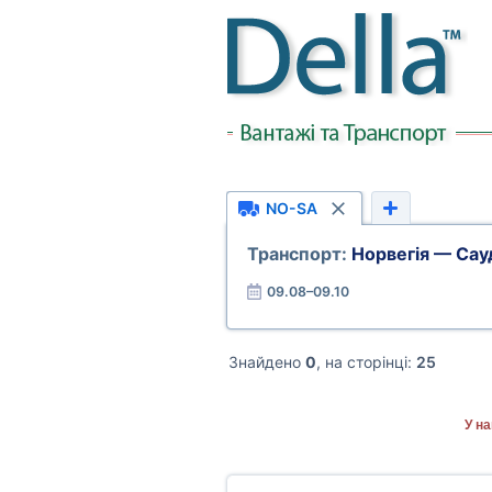
NO-SA
Транспорт:
Норвегія — Сау
09.08–09.10
Знайдено
0
, на сторінці:
25
У на