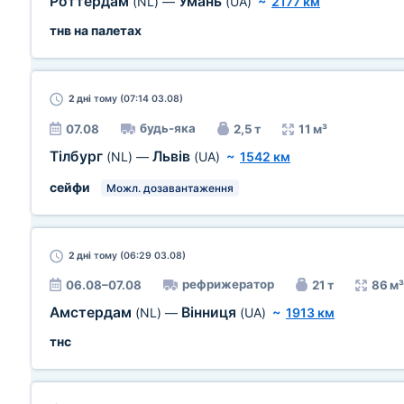
Роттердам
Умань
(NL)
—
(UA)
~
2177 км
тнв на палетах
2 дні
тому (07:14 03.08)
будь-яка
07.08
2,5 т
11 м³
Тілбург
Львів
(NL)
—
(UA)
~
1542 км
сейфи
Можл. дозавантаження
2 дні
тому (06:29 03.08)
рефрижератор
06.08–07.08
21 т
86 м³
Амстердам
Вінниця
(NL)
—
(UA)
~
1913 км
тнс