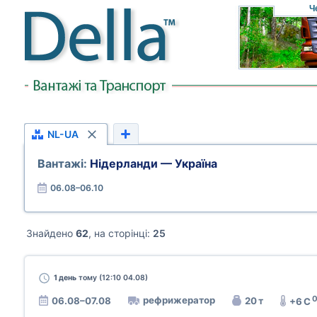
Ч
NL-UA
Вантажі:
Нідерланди — Україна
06.08–06.10
Знайдено
62
, на сторінці:
25
1 день
тому (12:10 04.08)
рефрижератор
06.08–07.08
20 т
+6 C