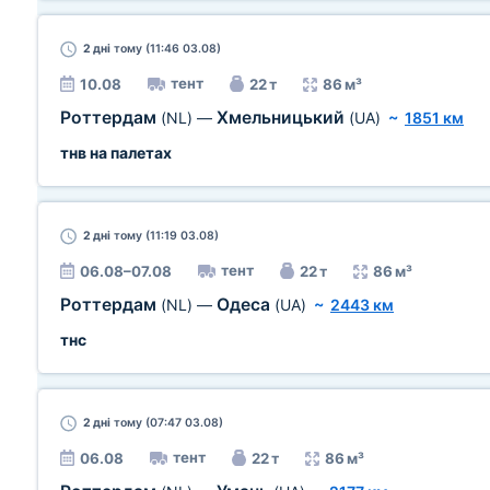
2 дні
тому (11:46 03.08)
тент
10.08
22 т
86 м³
Роттердам
Хмельницький
(NL)
—
(UA)
~
1851 км
тнв на палетах
2 дні
тому (11:19 03.08)
тент
06.08–07.08
22 т
86 м³
Роттердам
Одеса
(NL)
—
(UA)
~
2443 км
тнс
2 дні
тому (07:47 03.08)
тент
06.08
22 т
86 м³