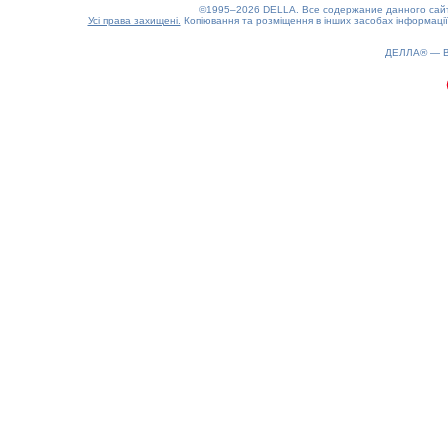
©1995–2026 DELLA. Все содержание данного сайта
Усі права захищені.
Копіювання та розміщення в інших засобах інформації
ДЕЛЛА® —
0.13(aws3)
060826-06:52:04