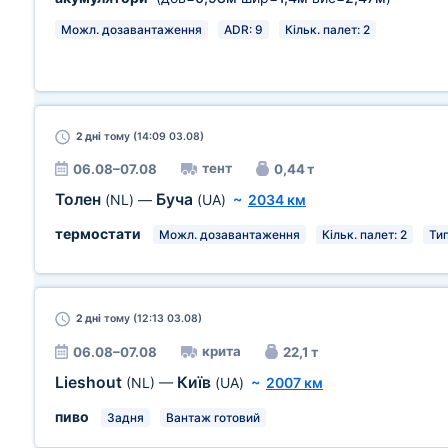
Можл. дозавантаження
ADR: 9
Кільк. палет: 2
2 дні
тому (14:09 03.08)
тент
06.08–07.08
0,44 т
Толен
Буча
(NL)
—
(UA)
~
2034 км
термостати
Можл. дозавантаження
Кільк. палет: 2
Тип
2 дні
тому (12:13 03.08)
крита
06.08–07.08
22,1 т
Lieshout
Київ
(NL)
—
(UA)
~
2007 км
пиво
Задня
Вантаж готовий