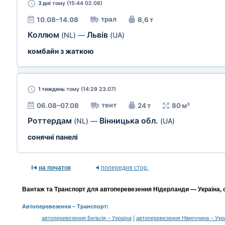
3 дні
тому (15:44 02.08)
трал
10.08–14.08
8,6 т
Коллюм
Львів
(NL)
—
(UA)
комбайн з жаткою
1 тиждень
тому (14:29 23.07)
тент
06.08–07.08
24 т
80 м³
Роттердам
Вінницька обл.
(NL)
—
(UA)
сонячні панелі
на початок
попередня стор.
Вантаж та Транспорт для автоперевезення Нідерланди — Україна, с
Автоперевезення
– Транспорт:
|
автоперевезення Бельгія – Україна
автоперевезення Німеччина – Укр