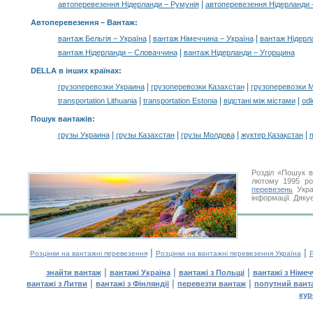
|
автоперевезення Нідерланди – Румунія
автоперевезення Нідерланди 
Автоперевезення –
Вантаж
:
|
|
вантаж Бельгія – Україна
вантаж Німеччина – Україна
вантаж Нідерл
|
вантаж Нідерланди – Словаччина
вантаж Нідерланди – Угорщина
DELLA в інших країнах
:
|
|
грузоперевозки Украина
грузоперевозки Казахстан
грузоперевозки 
|
|
|
transportation Lithuania
transportation Estonia
відстані між містами
odl
Пошук вантажів
:
|
|
|
|
грузы Украина
грузы Казахстан
грузы Молдова
жүктер Қазақстан
m
Розділ «Пошук в
лютому 1995 ро
перевезень
Укра
інформації. Дяку
|
|
Розцінки на вантажні перевезення
Розцінки на вантажні перевезення Україна
Р
|
|
|
знайти вантаж
вантажі Україна
вантажі з Польщі
вантажі з Німе
|
|
|
вантажі з Литви
вантажі з Фінляндії
перевезти вантаж
попутний вант
кур