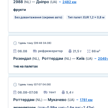
2988
Дніпро
(NL)
—
(UA)
~
2482 км
фрукти
Без довантаження (окреме авто)
Тип палет: EUR 1,2 x 0,8 м
1 день
тому (09:48 04.08)
рефрижератор
06.08
21,5 т
86 м³
Розендал
Роттердам
Київ
(NL)
,
(NL)
—
(UA)
~
2049 
тнв на палетах
1 день
тому (07:07 04.08)
тент
06.08–07.08
5,4 т
Роттердам
Мукачево
(NL)
—
(UA)
~
1781 км
акумулятори
(дов=
0,98м
шир=
1,4м
вис=
2,47м
)