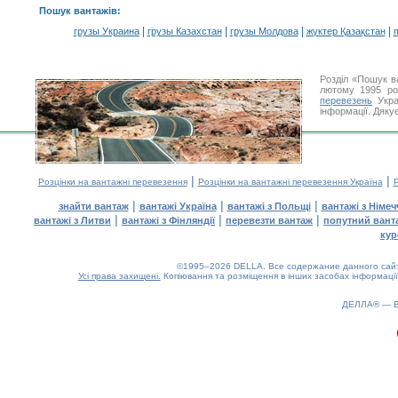
Пошук вантажів
:
|
|
|
|
грузы Украина
грузы Казахстан
грузы Молдова
жүктер Қазақстан
m
Розділ «Пошук в
лютому 1995 ро
перевезень
Укра
інформації. Дяку
|
|
Розцінки на вантажні перевезення
Розцінки на вантажні перевезення Україна
Р
|
|
|
знайти вантаж
вантажі Україна
вантажі з Польщі
вантажі з Німе
|
|
|
вантажі з Литви
вантажі з Фінляндії
перевезти вантаж
попутний вант
кур
©1995–2026 DELLA. Все содержание данного сайта
Усі права захищені.
Копіювання та розміщення в інших засобах інформації
ДЕЛЛА® —
0.16(aws4)
080826-04:57:28