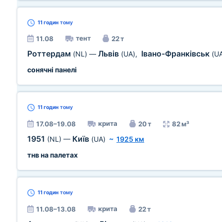
11 годин
тому
тент
11.08
22 т
Роттердам
Львів
Івано-Франківськ
(NL)
—
(UA)
,
(U
сонячні панелі
11 годин
тому
крита
17.08–19.08
20 т
82 м³
1951
Київ
(NL)
—
(UA)
~
1925 км
тнв на палетах
11 годин
тому
крита
11.08–13.08
22 т