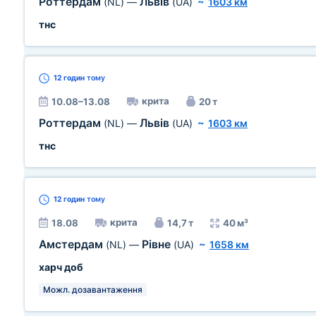
Роттердам
Львів
(NL)
—
(UA)
~
1603 км
тнс
12 годин
тому
крита
10.08–13.08
20 т
Роттердам
Львів
(NL)
—
(UA)
~
1603 км
тнс
12 годин
тому
крита
18.08
14,7 т
40 м³
Амстердам
Рівне
(NL)
—
(UA)
~
1658 км
харч доб
Можл. дозавантаження