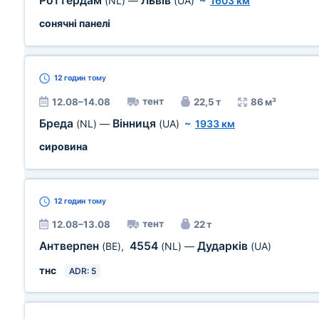
Роттердам
Львів
(NL)
—
(UA)
~
1603 км
сонячні панелі
12 годин
тому
тент
12.08–14.08
22,5 т
86 м³
Бреда
Вінниця
(NL)
—
(UA)
~
1933 км
сировина
12 годин
тому
тент
12.08–13.08
22 т
Антверпен
4554
Дударків
(BE)
,
(NL)
—
(UA)
тнс
ADR: 5