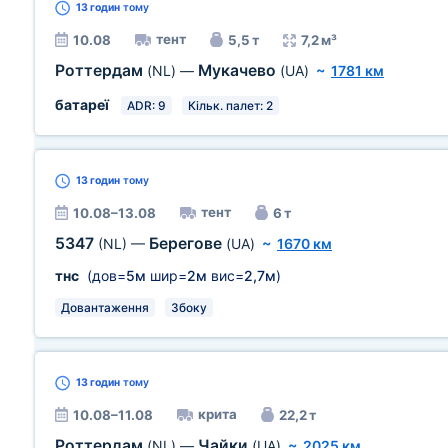
13 годин
тому
тент
10.08
5,5 т
7,2 м³
Роттердам
Мукачево
(NL)
—
(UA)
~
1781 км
батареї
ADR: 9
Кільк. палет: 2
13 годин
тому
тент
10.08–13.08
6 т
5347
Берегове
(NL)
—
(UA)
~
1670 км
тнс
(дов=
5м
шир=
2м
вис=
2,7м
)
Довантаження
Збоку
13 годин
тому
крита
10.08–11.08
22,2 т
Роттердам
Чайки
(NL)
—
(UA)
~
2025 км