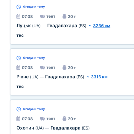
4 години
тому
тент
07.08
20 т
Луцьк
Гвадалахара
(UA)
—
(ES)
~
3236 км
тнс
4 години
тому
тент
07.08
20 т
Рівне
Гвадалахара
(UA)
—
(ES)
~
3316 км
тнс
4 години
тому
тент
07.08
20 т
Охотин
Гвадалахара
(UA)
—
(ES)