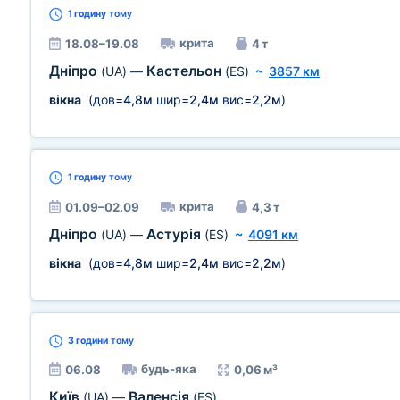
1 годину
тому
крита
18.08–19.08
4 т
Дніпро
Кастельон
(UA)
—
(ES)
~
3857 км
вікна
(дов=
4,8м
шир=
2,4м
вис=
2,2м
)
1 годину
тому
крита
01.09–02.09
4,3 т
Дніпро
Астурія
(UA)
—
(ES)
~
4091 км
вікна
(дов=
4,8м
шир=
2,4м
вис=
2,2м
)
3 години
тому
будь-яка
06.08
0,06 м³
Київ
Валенсія
(UA)
—
(ES)