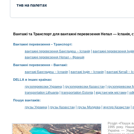
тнв на палетах
Вантажі та Транспорт для вантажні перевезення Непал — Іспанія, с
Вантажні перевезення
– Транспорт:
|
вантажні перевезення Бангладеш – Іспанія
вантажні перевезення Індія
вантажні перевезення Непал – Франція
Вантажні перевезення –
Вантажі
:
|
|
вантажі Бангладеш – Іспанія
вантажі Індія – Іспанія
вантажі Китай – Іс
DELLA в інших країнах
:
|
|
грузоперевозки Украина
грузоперевозки Казахстан
грузоперевозки 
|
|
|
transportation Lithuania
transportation Estonia
відстані між містами
odl
Пошук вантажів
:
|
|
|
|
грузы Украина
грузы Казахстан
грузы Молдова
жүктер Қазақстан
m
Розділ «Пошук в
1995 року. Наша
Україна — Украї