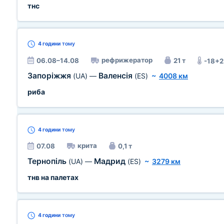
тнс
4 години
тому
рефрижератор
06.08–14.08
21 т
-18+2
Запоріжжя
Валенсія
(UA)
—
(ES)
~
4008 км
риба
4 години
тому
крита
07.08
0,1 т
Тернопіль
Мадрид
(UA)
—
(ES)
~
3279 км
тнв на палетах
4 години
тому