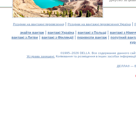
Дякуємо за цікав
|
|
Розцінки на вантажні перевезення
Розцінки на вантажні перевезення Україна
Р
|
|
|
знайти вантаж
вантажі Україна
вантажі з Польщі
вантажі з Німе
|
|
|
вантажі з Литви
вантажі з Фінляндії
перевезти вантаж
попутний вант
кур
©1995–2026 DELLA. Все содержание данного сайта
Усі права захищені.
Копіювання та розміщення в інших засобах інформації
ДЕЛЛА® —
0.18(aws2)
060826-21:35:58