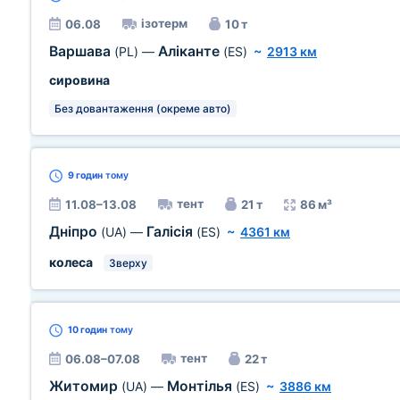
ізотерм
06.08
10 т
Варшава
Аліканте
(PL)
—
(ES)
~
2913 км
сировина
Без довантаження (окреме авто)
9 годин
тому
тент
11.08–13.08
21 т
86 м³
Дніпро
Галісія
(UA)
—
(ES)
~
4361 км
колеса
Зверху
10 годин
тому
тент
06.08–07.08
22 т
Житомир
Монтілья
(UA)
—
(ES)
~
3886 км