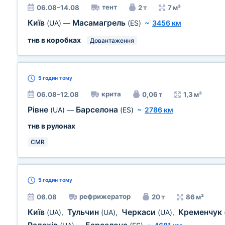
тент
06.08–14.08
2 т
7 м³
Київ
Масамагрель
(UA)
—
(ES)
~
3456 км
тнв в коробках
Довантаження
5 годин
тому
крита
06.08–12.08
0,06 т
1,3 м³
Рівне
Барселона
(UA)
—
(ES)
~
2786 км
тнв в рулонах
CMR
5 годин
тому
рефрижератор
06.08
20 т
86 м³
Київ
Тульчин
Черкаси
Кременчук
(UA)
,
(UA)
,
(UA)
,