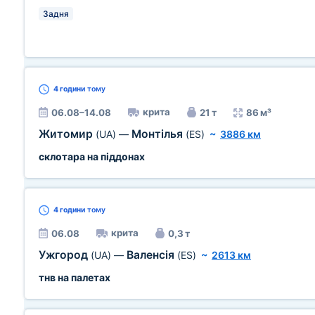
Задня
4 години
тому
крита
06.08–14.08
21 т
86 м³
Житомир
Монтілья
(UA)
—
(ES)
~
3886 км
склотара на піддонах
4 години
тому
крита
06.08
0,3 т
Ужгород
Валенсія
(UA)
—
(ES)
~
2613 км
тнв на палетах