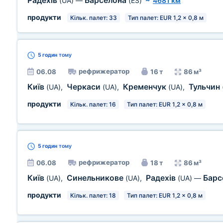
Радехів
Барселона
(UA)
—
(ES)
~
4681 км
продукти
Кільк. палет: 33
Тип палет: EUR 1,2 x 0,8 м
5 годин
тому
рефрижератор
06.08
16 т
86 м³
Київ
Черкаси
Кременчук
Тульчин
(UA)
,
(UA)
,
(UA)
,
продукти
Кільк. палет: 16
Тип палет: EUR 1,2 x 0,8 м
5 годин
тому
рефрижератор
06.08
18 т
86 м³
Київ
Синельникове
Радехів
Барс
(UA)
,
(UA)
,
(UA)
—
продукти
Кільк. палет: 18
Тип палет: EUR 1,2 x 0,8 м