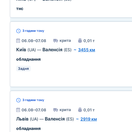
тнс
3 години
тому
крита
06.08–07.08
0,01 т
Київ
Валенсія
(UA)
—
(ES)
~
3455 км
обладнання
Задня
3 години
тому
крита
06.08–07.08
0,01 т
Львів
Валенсія
(UA)
—
(ES)
~
2919 км
обладнання