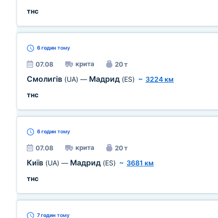
тнс
6 годин
тому
крита
07.08
20 т
Смолигів
Мадрид
(UA)
—
(ES)
~
3224 км
тнс
6 годин
тому
крита
07.08
20 т
Київ
Мадрид
(UA)
—
(ES)
~
3681 км
тнс
7 годин
тому