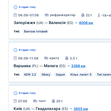
5 годин
тому
рефрижератор
06.08–07.08
22 т
-18+4
Запоріжжя
Валенсія
(UA)
—
(ES)
~
4008 км
тнс
Вантаж готовий
6 годин
тому
крита
06.08–11.08
3,5 т
Варшава
Малага
(PL)
—
(ES)
~
3388 км
тнс
ADR: 2.2
Збоку
Задня
Кільк. палет: 5
Тип палет
6 годин
тому
тент
07.08
20 т
Київ
Гвадалахара
(UA)
—
(ES)
~
3655 км