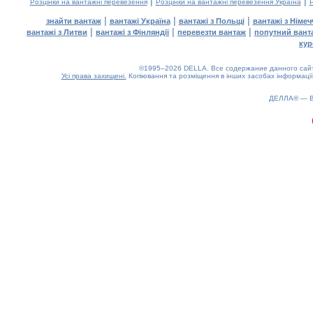
|
|
Розцінки на вантажні перевезення
Розцінки на вантажні перевезення Україна
Р
|
|
|
знайти вантаж
вантажі Україна
вантажі з Польщі
вантажі з Німе
|
|
|
вантажі з Литви
вантажі з Фінляндії
перевезти вантаж
попутний вант
кур
©1995–2026 DELLA. Все содержание данного сайта
Усі права захищені.
Копіювання та розміщення в інших засобах інформації
ДЕЛЛА® —
0.2(aws2)
060826-16:40:24