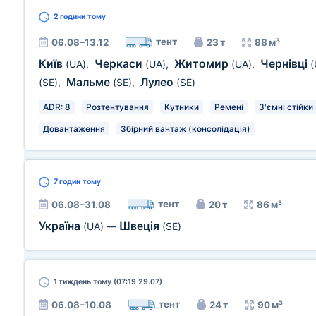
2 години
тому
тент
06.08–13.12
23 т
88 м³
Київ
Черкаси
Житомир
Чернівці
(UA)
,
(UA)
,
(UA)
,
(
Мальме
Лулео
(SE)
,
(SE)
,
(SE)
ADR: 8
Розтентування
Кутники
Ремені
З'ємні стійки
Довантаження
Збірний вантаж (консолідація)
7 годин
тому
тент
06.08–31.08
20 т
86 м³
Україна
Швеція
(UA)
—
(SE)
1 тиждень
тому (07:19 29.07)
тент
06.08–10.08
24 т
90 м³