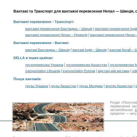
Вантажі та Транспорт для вантажні перевезення Непал — Швеція, с
Вантажні перевезення
– Транспорт:
|
вантажні перевезення Бангладеш – Швеція
вантажні перевезення Інді
|
вантажні перевезення Непал – Норвегія
вантажні перевезення Непал –
Вантажні перевезення –
Вантажі
:
|
|
вантажі Бангладеш – Швеція
вантажі Індія – Швеція
вантажі Китай – 
DELLA в інших країнах
:
|
|
грузоперевозки Украина
грузоперевозки Казахстан
грузоперевозки 
|
|
|
transportation Lithuania
transportation Estonia
відстані між містами
odl
Пошук вантажів
:
|
|
|
|
грузы Украина
грузы Казахстан
грузы Молдова
жүктер Қазақстан
m
Розділ «Попутни
перевезення за
автомобільних
в
пріоритет — акту