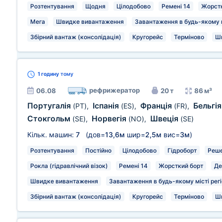
Розтентування
Щодня
Цілодобово
Ремені 14
Жорстк
Мега
Швидке вивантаження
Завантаження в будь-якому м
Збірний вантаж (консолідація)
Кругорейс
Терміново
Ш
1 годину
тому
рефрижератор
06.08
20 т
86 м³
Португалія
Іспанія
Франція
Бельгі
(PT)
,
(ES)
,
(FR)
,
Стокгольм
Норвегія
Швеція
(SE)
,
(NO)
,
(SE)
Кільк. машин:
7
(дов=
13,6м
шир=
2,5м
вис=
3м
)
Розтентування
Постійно
Цілодобово
Гідроборт
Реш
Рокла (гідравлічний візок)
Ремені 14
Жорсткий борт
Де
Швидке вивантаження
Завантаження в будь-якому місті рег
Збірний вантаж (консолідація)
Кругорейс
Терміново
Ш