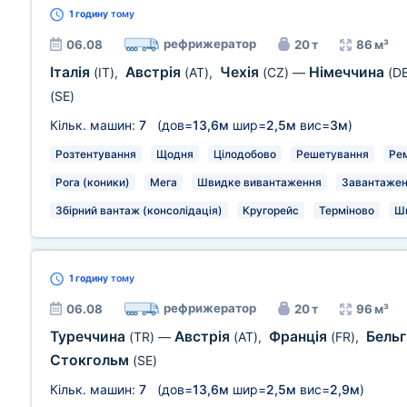
1 годину
тому
рефрижератор
06.08
20 т
86 м³
Італія
Австрія
Чехія
Німеччина
(IT)
,
(AT)
,
(CZ)
—
(DE
(SE)
Кільк. машин:
7
(дов=
13,6м
шир=
2,5м
вис=
3м
)
Розтентування
Щодня
Цілодобово
Решетування
Рем
Рога (коники)
Мега
Швидке вивантаження
Завантаженн
Збірний вантаж (консолідація)
Кругорейс
Терміново
Ш
1 годину
тому
рефрижератор
06.08
20 т
96 м³
Туреччина
Австрія
Франція
Бельг
(TR)
—
(AT)
,
(FR)
,
Стокгольм
(SE)
Кільк. машин:
7
(дов=
13,6м
шир=
2,5м
вис=
2,9м
)