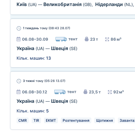
Київ
Великобританія
Нідерланди
(UA)
—
(GB)
,
(NL)
1 тиждень
тому (08:43 28.07)
тент
06.08–30.09
23 т
86 м³
Україна
Швеція
(UA)
—
(SE)
Кільк. машин:
13
3 тижні
тому (05:26 13.07)
тент
06.08–30.12
23,5 т
92 м³
Україна
Швеція
(UA)
—
(SE)
Кільк. машин:
5
CMR
TIR
EKMT
Розтентування
Щотижня
Завантаж