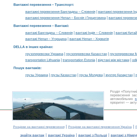
Вантажні перевезення
– Транспорт:
|
вантажні перевезення Бангладеш – Словенія
вантажні перевезення Інд
|
вантажні перевезення Непал – Боснія і Герцеговина
вантажні перевезе
Вантажні перевезення –
Вантажі
:
|
|
вантажі Бангладеш – Словенія
вантажі Індія – Словенія
вантажі Китай
|
вантажі Непал – Угорщина
вантажі Непал – Хорватія
DELLA в інших країнах
:
|
|
грузоперевозки Украина
грузоперевозки Казахстан
грузоперевозки 
|
|
|
transportation Lithuania
transportation Estonia
відстані між містами
odl
Пошук вантажів
:
|
|
|
|
грузы Украина
грузы Казахстан
грузы Молдова
жүктер Қазақстан
m
Розділ «Попутни
перевезення за
автомобільних
в
пріоритет — акту
|
|
Розцінки на вантажні перевезення
Розцінки на вантажні перевезення Україна
Р
|
|
|
знайти вантаж
вантажі Україна
вантажі з Польщі
вантажі з Німе