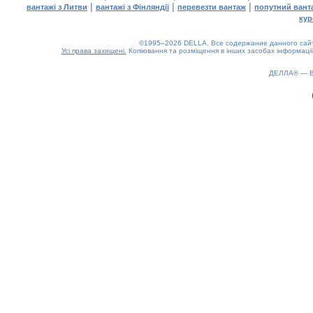
|
|
|
вантажі з Литви
вантажі з Фінляндії
перевезти вантаж
попутний вант
кур
©1995–2026 DELLA. Все содержание данного сайта
Усі права захищені.
Копіювання та розміщення в інших засобах інформації
ДЕЛЛА® —
0.16(aws2)
060826-11:44:24