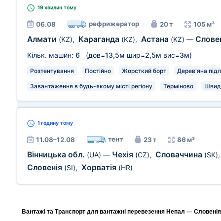
19 хвилин
тому
рефрижератор
06.08
20 т
105 м³
Алмати
Караганда
Астана
Слове
(KZ)
,
(KZ)
,
(KZ)
—
Кільк. машин:
6
(дов=
13,5м
шир=
2,5м
вис=
3м
)
Розтентування
Постійно
Жорсткий борт
Дерев'яна підл
Завантаження в будь-якому місті регіону
Терміново
Швид
1 годину
тому
тент
11.08–12.08
23 т
86 м³
Вінницька обл.
Чехія
Словаччина
(UA)
—
(CZ)
,
(SK)
Словенія
Хорватія
(SI)
,
(HR)
Вантажі та Транспорт для вантажні перевезення Непал — Словенія,