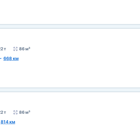
2 т
86 м³
~
668 км
2 т
86 м³
~
814 км