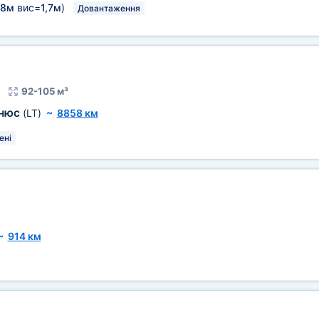
,8м
вис=
1,7м
)
Довантаження
92-105 м³
ьнюс
(LT)
~
8858 км
ені
~
914 км