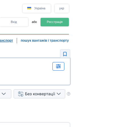
Україна
укр
Вхід
або
Реєстрація
анспорт
пошук вантажів і транспорту
Без конвертації