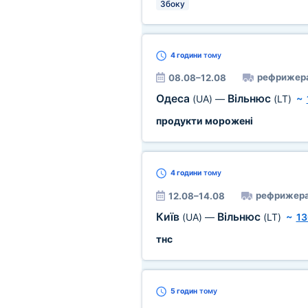
Збоку
4 години
тому
рефрижер
08.08–12.08
Одеса
Вільнюс
(UA)
—
(LT)
~
продукти морожені
4 години
тому
рефрижера
12.08–14.08
Київ
Вільнюс
(UA)
—
(LT)
~
13
тнс
5 годин
тому