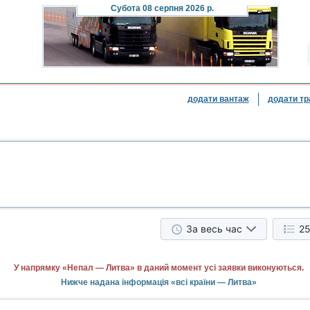
Субота
08 серпня 2026 р.
додати вантаж
додати тр
За весь час
25
У напрямку «Непал — Литва» в даний момент усі заявки виконуються.
Нижче надана інформація «всі країни — Литва»