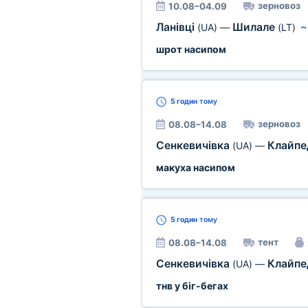
зерновоз
10.08–04.09
Ланівці
Шилале
(UA)
—
(LT)
шрот насипом
5 годин
тому
зерновоз
08.08–14.08
Сенкевичівка
Клайп
(UA)
—
макуха насипом
5 годин
тому
тент
08.08–14.08
Сенкевичівка
Клайп
(UA)
—
тнв у біг-бегах