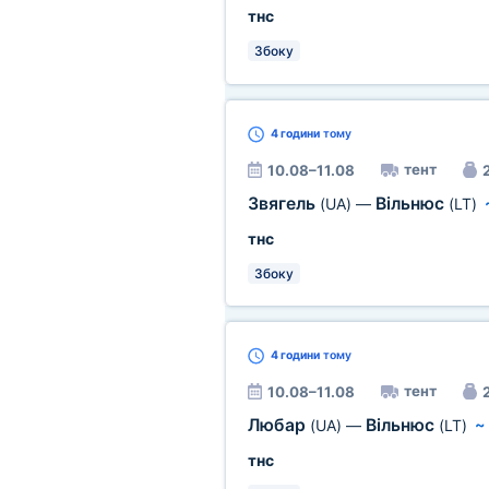
тнс
Збоку
4 години
тому
тент
10.08–11.08
2
Звягель
Вільнюс
(UA)
—
(LT)
тнс
Збоку
4 години
тому
тент
10.08–11.08
2
Любар
Вільнюс
(UA)
—
(LT)
тнс