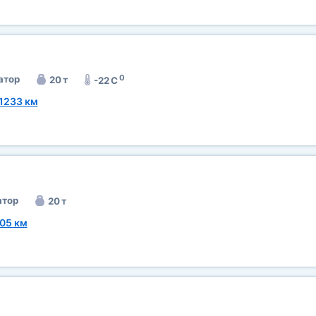
0
атор
20 т
-22 C
1233 км
тор
20 т
05 км