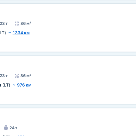
23 т
86 м³
LT)
~
1334 км
23 т
86 м³
и
(LT)
~
976 км
24 т