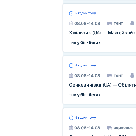
5 годин
тому
тент
08.08–14.08
Хмільник
Мажейкяй
(UA)
—
(
тнв у біг-бегах
5 годин
тому
тент
08.08–14.08
Сенкевичівка
Обілят
(UA)
—
тнв у біг-бегах
5 годин
тому
зерновоз
08.08–14.08