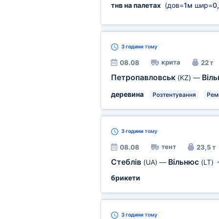
тнв на палетах
(дов=
1м
шир=
0
3 години
тому
крита
08.08
22 т
Петропавловськ
Віл
(KZ)
—
деревина
Розтентування
Рем
3 години
тому
тент
08.08
23,5 т
Стеблів
Вільнюс
(UA)
—
(LT)
брикети
3 години
тому