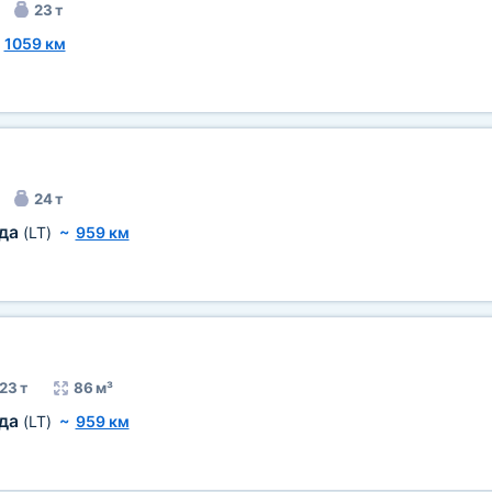
23 т
~
1059 км
24 т
еда
(LT)
~
959 км
23 т
86 м³
еда
(LT)
~
959 км