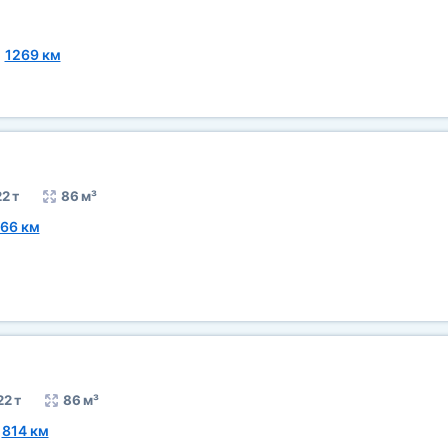
~
1269 км
2 т
86 м³
66 км
22 т
86 м³
~
814 км