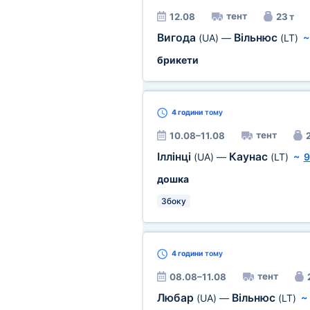
тент
12.08
23 т
Вигода
Вільнюс
(UA)
—
(LT)
брикети
4 години
тому
тент
10.08–11.08
2
Іллінці
Каунас
(UA)
—
(LT)
~
9
дошка
Збоку
4 години
тому
тент
08.08–11.08
Любар
Вільнюс
(UA)
—
(LT)