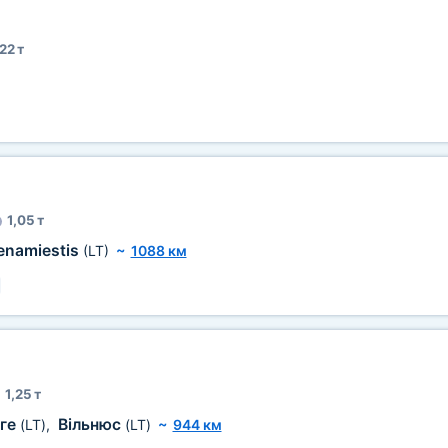
22 т
1,05 т
enamiestis
(LT)
~
1088 км
1,25 т
ге
Вільнюс
(LT)
,
(LT)
~
944 км