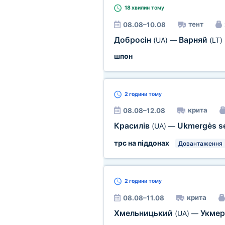
18 хвилин
тому
тент
08.08–10.08
Добросін
Варняй
(UA)
—
(LT)
шпон
2 години
тому
крита
08.08–12.08
Красилів
Ukmergės s
(UA)
—
трс на піддонах
Довантаження
2 години
тому
крита
08.08–11.08
Хмельницький
Укмер
(UA)
—