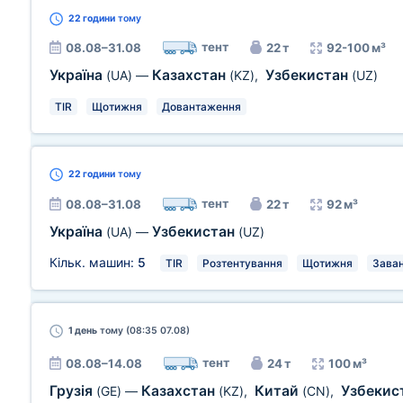
22 години
тому
тент
08.08–31.08
22 т
92-100 м³
Україна
Казахстан
Узбекистан
(UA)
—
(KZ)
,
(UZ)
TIR
Щотижня
Довантаження
22 години
тому
тент
08.08–31.08
22 т
92 м³
Україна
Узбекистан
(UA)
—
(UZ)
Кільк. машин:
5
TIR
Розтентування
Щотижня
Заван
1 день
тому (08:35 07.08)
тент
08.08–14.08
24 т
100 м³
Грузія
Казахстан
Китай
Узбекис
(GE)
—
(KZ)
,
(CN)
,