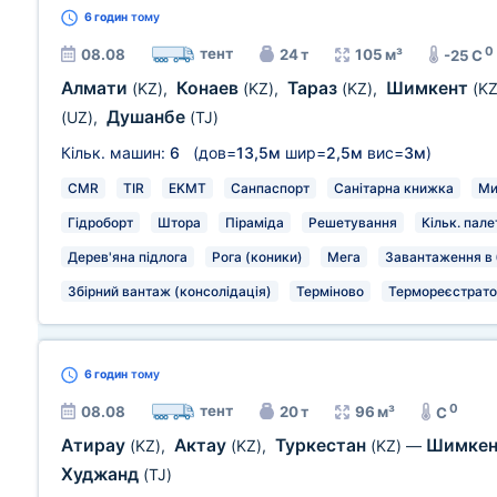
6 годин
тому
0
тент
08.08
24 т
105 м³
-25 C
Алмати
Конаев
Тараз
Шимкент
(KZ)
,
(KZ)
,
(KZ)
,
(KZ
Душанбе
(UZ)
,
(TJ)
Кільк. машин:
6
(дов=
13,5м
шир=
2,5м
вис=
3м
)
CMR
TIR
EKMT
Санпаспорт
Санітарна книжка
Ми
Гідроборт
Штора
Піраміда
Решетування
Кільк. пале
Дерев'яна підлога
Рога (коники)
Мега
Завантаження в 
Збірний вантаж (консолідація)
Терміново
Термореєстрато
6 годин
тому
0
тент
08.08
20 т
96 м³
C
Атирау
Актау
Туркестан
Шимке
(KZ)
,
(KZ)
,
(KZ)
—
Худжанд
(TJ)