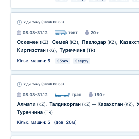
2 дні
тому (04:46 06.08)
тент
08.08–31.12
20 т
Оскемен
Семей
Павлодар
Казахс
(KZ)
,
(KZ)
,
(KZ)
,
Киргизстан
Туреччина
(KG)
,
(TR)
Кільк. машин:
5
Збоку
Зверху
2 дні
тому (04:46 06.08)
трал
08.08–31.12
150 т
Алмати
Талдикорган
Казахстан
(KZ)
,
(KZ)
—
(KZ)
,
Туреччина
(TR)
Кільк. машин:
5
(дов=
20м
)