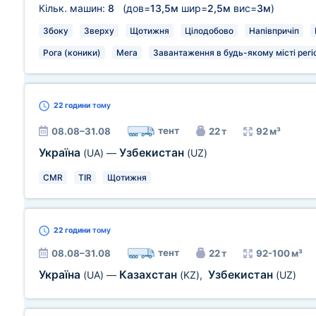
Кільк. машин:
8
(дов=
13,5м
шир=
2,5м
вис=
3м
)
Збоку
Зверху
Щотижня
Цілодобово
Напівпричіп
Рога (коники)
Мега
Завантаження в будь-якому місті регі
22 години
тому
тент
08.08–31.08
22 т
92 м³
Україна
Узбекистан
(UA)
—
(UZ)
CMR
TIR
Щотижня
22 години
тому
тент
08.08–31.08
22 т
92-100 м³
Україна
Казахстан
Узбекистан
(UA)
—
(KZ)
,
(UZ)