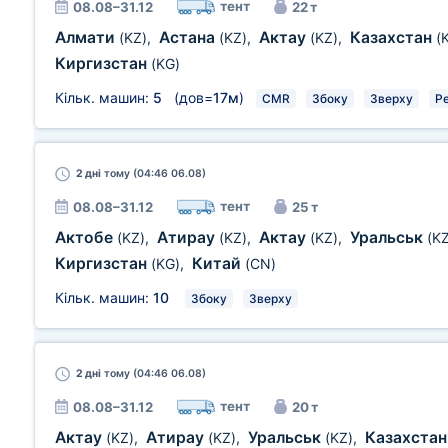
тент
08.08–31.12
22 т
Алмати
Астана
Актау
Казахстан
(KZ)
,
(KZ)
,
(KZ)
,
(
Киргизстан
(KG)
Кільк. машин:
5
(дов=
17м
)
CMR
Збоку
Зверху
Р
2 дні
тому (04:46 06.08)
тент
08.08–31.12
25 т
Актобе
Атирау
Актау
Уральськ
(KZ)
,
(KZ)
,
(KZ)
,
(KZ
Киргизстан
Китай
(KG)
,
(CN)
Кільк. машин:
10
Збоку
Зверху
2 дні
тому (04:46 06.08)
тент
08.08–31.12
20 т
Актау
Атирау
Уральськ
Казахста
(KZ)
,
(KZ)
,
(KZ)
,