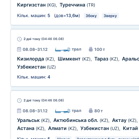
Киргизстан
Туреччина
(KG)
,
(TR)
Кільк. машин:
5
(дов=
13,6м
)
Збоку
Зверху
2 дні
тому (04:46 06.08)
трал
08.08–31.12
100 т
Кизилорда
Шимкент
Тараз
Араль
(KZ)
,
(KZ)
,
(KZ)
,
Узбекистан
(UZ)
Кільк. машин:
4
2 дні
тому (04:46 06.08)
трал
08.08–31.12
80 т
Уральськ
Актюбинська обл.
Актау
(KZ)
,
(KZ)
,
(KZ)
,
Астана
Алмати
Узбекистан
Кита
(KZ)
,
(KZ)
,
(UZ)
,
Кільк. машин:
5