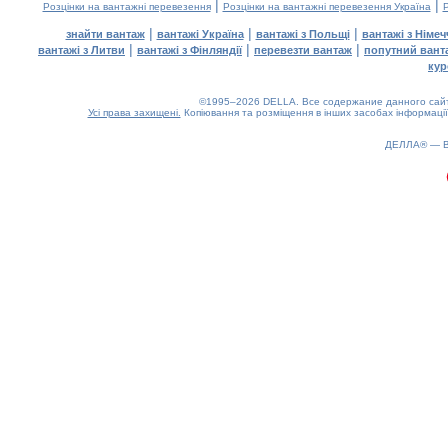
|
|
Розцінки на вантажні перевезення
Розцінки на вантажні перевезення Україна
Р
|
|
|
знайти вантаж
вантажі Україна
вантажі з Польщі
вантажі з Німе
|
|
|
вантажі з Литви
вантажі з Фінляндії
перевезти вантаж
попутний вант
кур
©1995–2026 DELLA. Все содержание данного сайта
Усі права захищені.
Копіювання та розміщення в інших засобах інформації
ДЕЛЛА® —
0.25(aws2)
080826-11:50:10