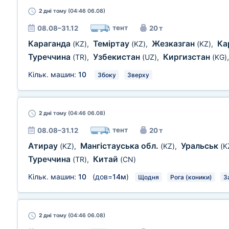
2 дні
тому (04:46 06.08)
тент
08.08–31.12
20 т
Караганда
Теміртау
Жезказган
Ка
(KZ)
,
(KZ)
,
(KZ)
,
Туреччина
Узбекистан
Киргизстан
(TR)
,
(UZ)
,
(KG)
Кільк. машин:
10
Збоку
Зверху
2 дні
тому (04:46 06.08)
тент
08.08–31.12
20 т
Атирау
Мангістауська обл.
Уральськ
(KZ)
,
(KZ)
,
(K
Туреччина
Китай
(TR)
,
(CN)
Кільк. машин:
10
(дов=
14м
)
Щодня
Рога (коники)
З
2 дні
тому (04:46 06.08)