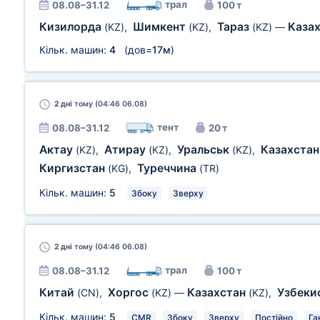
трал
08.08–31.12
100 т
Кизилорда
Шимкент
Тараз
Каза
(KZ)
,
(KZ)
,
(KZ)
—
Кільк. машин:
4
(дов=
17м
)
2 дні
тому (04:46 06.08)
тент
08.08–31.12
20 т
Актау
Атирау
Уральськ
Казахста
(KZ)
,
(KZ)
,
(KZ)
,
Киргизстан
Туреччина
(KG)
,
(TR)
Кільк. машин:
5
Збоку
Зверху
2 дні
тому (04:46 06.08)
трал
08.08–31.12
100 т
Китай
Хоргос
Казахстан
Узбеки
(CN)
,
(KZ)
—
(KZ)
,
Кільк. машин:
5
CMR
Збоку
Зверху
Постійно
Га