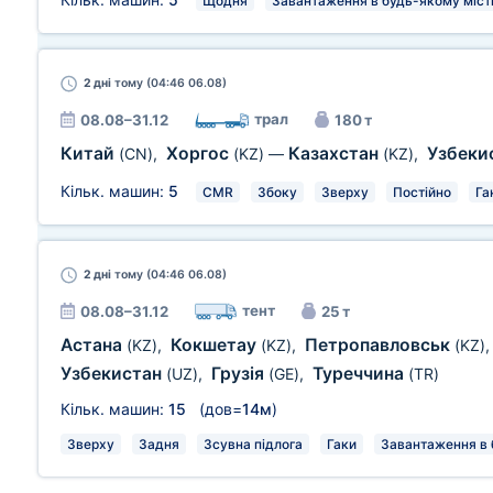
Щодня
Завантаження в будь-якому місті
2 дні
тому (04:46 06.08)
трал
08.08–31.12
180 т
Китай
Хоргос
Казахстан
Узбеки
(CN)
,
(KZ)
—
(KZ)
,
Кільк. машин:
5
CMR
Збоку
Зверху
Постійно
Га
2 дні
тому (04:46 06.08)
тент
08.08–31.12
25 т
Астана
Кокшетау
Петропавловськ
(KZ)
,
(KZ)
,
(KZ)
Узбекистан
Грузія
Туреччина
(UZ)
,
(GE)
,
(TR)
Кільк. машин:
15
(дов=
14м
)
Зверху
Задня
Зсувна підлога
Гаки
Завантаження в б