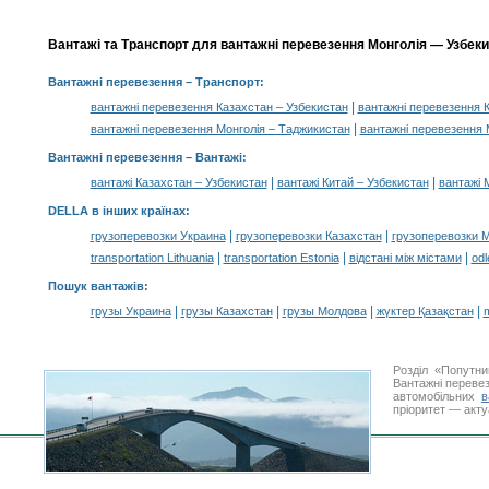
Вантажі та Транспорт для вантажні перевезення Монголія — Узбекис
Вантажні перевезення
– Транспорт:
|
вантажні перевезення Казахстан – Узбекистан
вантажні перевезення К
|
вантажні перевезення Монголія – Таджикистан
вантажні перевезення 
Вантажні перевезення –
Вантажі
:
|
|
вантажі Казахстан – Узбекистан
вантажі Китай – Узбекистан
вантажі 
DELLA в інших країнах
:
|
|
грузоперевозки Украина
грузоперевозки Казахстан
грузоперевозки 
|
|
|
transportation Lithuania
transportation Estonia
відстані між містами
odl
Пошук вантажів
:
|
|
|
|
грузы Украина
грузы Казахстан
грузы Молдова
жүктер Қазақстан
m
Розділ «Попутн
Вантажні перевез
автомобільних
в
пріоритет — акту