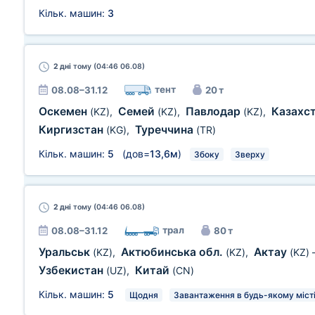
Кільк. машин:
3
2 дні
тому (04:46 06.08)
тент
08.08–31.12
20 т
Оскемен
Семей
Павлодар
Казахс
(KZ)
,
(KZ)
,
(KZ)
,
Киргизстан
Туреччина
(KG)
,
(TR)
Кільк. машин:
5
(дов=
13,6м
)
Збоку
Зверху
2 дні
тому (04:46 06.08)
трал
08.08–31.12
80 т
Уральськ
Актюбинська обл.
Актау
(KZ)
,
(KZ)
,
(KZ)
Узбекистан
Китай
(UZ)
,
(CN)
Кільк. машин:
5
Щодня
Завантаження в будь-якому місті