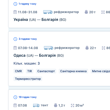
1 годину
тому
рефрижератор
11.08–31.08
20 т
86
Україна
Болгарія
(UA)
—
(BG)
3 години
тому
рефрижератор
07.08–14.08
22 т
86
Одеса
Болгарія
(UA)
—
(BG)
Кільк. машин:
3
CMR
TIR
Санпаспорт
Санітарна книжка
Митне свід
Термореєстратор
19 годин
тому
тент
07.08
1,2 т
20 м³