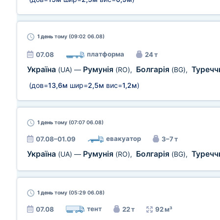
1 день
тому (09:02 06.08)
платформа
07.08
24 т
Україна
Румунія
Болгарія
Туречч
(UA)
—
(RO)
,
(BG)
,
(дов=
13,6м
шир=
2,5м
вис=
1,2м
)
1 день
тому (07:07 06.08)
евакуатор
07.08–01.09
3–7 т
Україна
Румунія
Болгарія
Туречч
(UA)
—
(RO)
,
(BG)
,
1 день
тому (05:29 06.08)
тент
07.08
22 т
92 м³