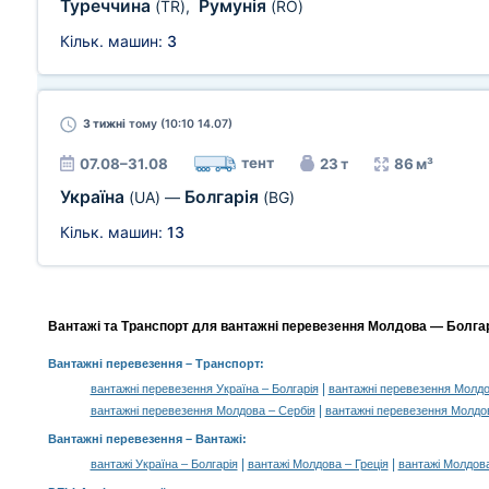
Туреччина
Румунія
(TR)
,
(RO)
Кільк. машин:
3
3 тижні
тому (10:10 14.07)
тент
07.08–31.08
23 т
86 м³
Україна
Болгарія
(UA)
—
(BG)
Кільк. машин:
13
Вантажі та Транспорт для вантажні перевезення Молдова — Болгарі
Вантажні перевезення
– Транспорт:
|
вантажні перевезення Україна – Болгарія
вантажні перевезення Молдо
|
вантажні перевезення Молдова – Сербія
вантажні перевезення Молдо
Вантажні перевезення –
Вантажі
:
|
|
вантажі Україна – Болгарія
вантажі Молдова – Греція
вантажі Молдова