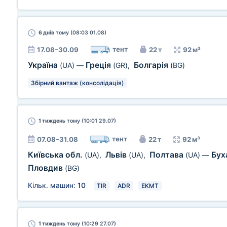
6 днів
тому (08:03 01.08)
тент
17.08–30.09
22 т
92 м³
Україна
Греція
Болгарія
(UA)
—
(GR)
,
(BG)
Збірний вантаж (консолідація)
1 тиждень
тому (10:01 29.07)
тент
07.08–31.08
22 т
92 м³
Київська обл.
Львів
Полтава
Бух
(UA)
,
(UA)
,
(UA)
—
Пловдив
(BG)
Кільк. машин:
10
TIR
ADR
EKMT
1 тиждень
тому (10:29 27.07)