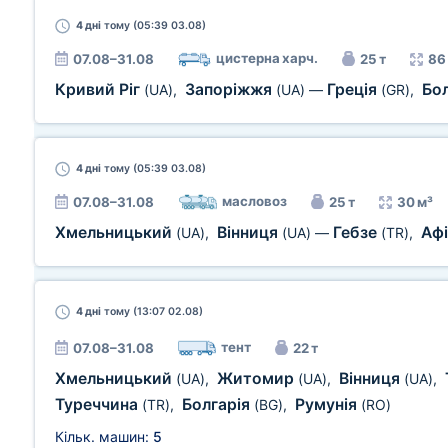
4 дні
тому (05:39 03.08)
цистерна харч.
07.08–31.08
25 т
86
Кривий Ріг
Запоріжжя
Греція
Бо
(UA)
,
(UA)
—
(GR)
,
4 дні
тому (05:39 03.08)
масловоз
07.08–31.08
25 т
30 м³
Хмельницький
Вінниця
Гебзе
Аф
(UA)
,
(UA)
—
(TR)
,
4 дні
тому (13:07 02.08)
тент
07.08–31.08
22 т
Хмельницький
Житомир
Вінниця
(UA)
,
(UA)
,
(UA)
,
Туреччина
Болгарія
Румунія
(TR)
,
(BG)
,
(RO)
Кільк. машин:
5