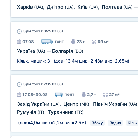
Харків
Дніпро
Київ
Полтава
(UA)
,
(UA)
,
(UA)
,
(UA)
3 дні
тому (13:25 03.08)
тент
07.08
23 т
89 м³
Україна
Болгарія
(UA)
—
(BG)
Кільк. машин:
3
(дов=
13,4м
шир=
2,48м
вис=
2,65м
)
3 дні
тому (12:35 03.08)
тент
17.08–30.08
2,7 т
27 м³
Захід України
Центр
Північ України
(UA)
,
(MK)
,
(UA)
Румунія
Туреччина
(IT)
,
(TR)
(дов=
4,9м
шир=
2,2м
вис=
2,5м
)
Збоку
Задня
Кільк