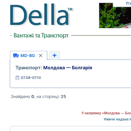
П'
MD-BG
Транспорт:
Молдова — Болгарія
07.08–07.10
Знайдено
0
, на сторінці:
25
У напрямку «Молдова — Болг
Нижче надана і