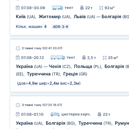
тент
07.08–30.09
22 т
92 м³
Київ
Житомир
Львів
Болгарія
(UA)
,
(UA)
,
(UA)
—
(BG
Кільк. машин:
4
ADR: 3-9
2 тижні
тому (02:41 20.07)
тент
07.08–20.12
2,5 т
25 м³
Україна
Чехія
Польща
Болгарія
(UA)
—
(CZ)
,
(PL)
,
(
Туреччина
Греція
(EE)
,
(TR)
,
(GR)
(дов=
4,9м
шир=
2,4м
вис=
2,3м
)
3 тижні
тому (07:20 16.07)
цистерна харч.
07.08–01.10
23 т
Україна
Болгарія
Туреччина
Румун
(UA)
,
(BG)
,
(TR)
,