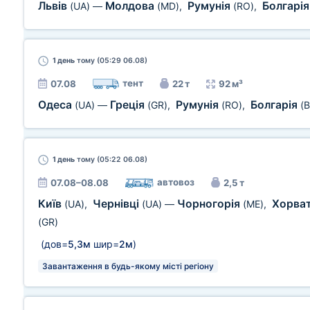
Львів
Молдова
Румунія
Болгарі
(UA)
—
(MD)
,
(RO)
,
1 день
тому (05:29 06.08)
тент
07.08
22 т
92 м³
Одеса
Греція
Румунія
Болгарія
(UA)
—
(GR)
,
(RO)
,
(
1 день
тому (05:22 06.08)
автовоз
07.08–08.08
2,5 т
Київ
Чернівці
Чорногорія
Хорва
(UA)
,
(UA)
—
(ME)
,
(GR)
(дов=
5,3м
шир=
2м
)
Завантаження в будь-якому місті регіону