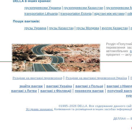
DELLA в інших країнах
:
|
|
грузоперевозки Украина
грузоперевозки Казахстан
грузоперевозки 
|
|
|
transportation Lithuania
transportation Estonia
відстані між містами
odl
Пошук вантажів
:
|
|
|
|
грузы Украина
грузы Казахстан
грузы Молдова
жүктер Қазақстан
m
Розділ «Попутни
перевезення за
автомобільних
в
пріоритет — акту
|
|
Розцінки на вантажні перевезення
Розцінки на вантажні перевезення Україна
Р
|
|
|
знайти вантаж
вантажі Україна
вантажі з Польщі
вантажі з Німе
|
|
|
вантажі з Литви
вантажі з Фінляндії
перевезти вантаж
попутний вант
кур
©1995–2026 DELLA. Все содержание данного сайта
Усі права захищені.
Копіювання та розміщення в інших засобах інформації
ДЕЛЛА® —
0.19(aws2)
070826-12:59:05