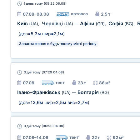
1 день
тому (05:22 06.08)
автовоз
07.08–08.08
2,5 т
Київ
Чернівці
Афіни
Софія
(UA)
,
(UA)
—
(GR)
,
(BG)
,
(дов=
5,3м
шир=
2,1м
)
Завантаження в будь-якому місті регіону
3 дні
тому (07:29 04.08)
тент
07.08
23 т
86 м³
Івано-Франківськ
Болгарія
(UA)
—
(BG)
(дов=
13,6м
шир=
2,5м
вис=
2,7м
)
3 дні
тому (06:50 04.08)
тент
07.08–14.08
22 т
92 м³