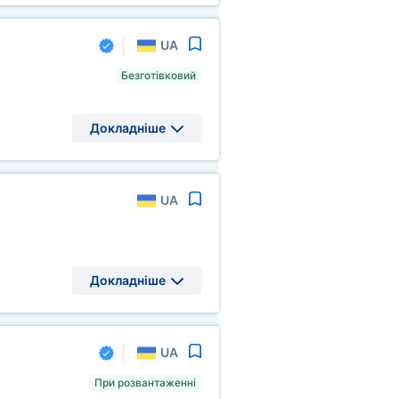
UA
Безготівковий
Докладніше
UA
Докладніше
UA
При розвантаженні