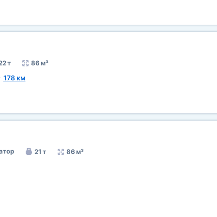
22 т
86 м³
~
178 км
атор
21 т
86 м³