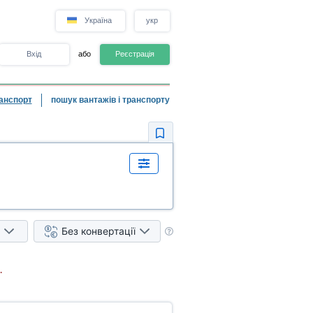
Україна
укр
Вхід
або
Реєстрація
анспорт
пошук вантажів і транспорту
Без конвертації
.