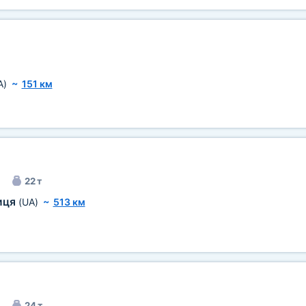
A)
~
151 км
22 т
иця
(UA)
~
513 км
24 т