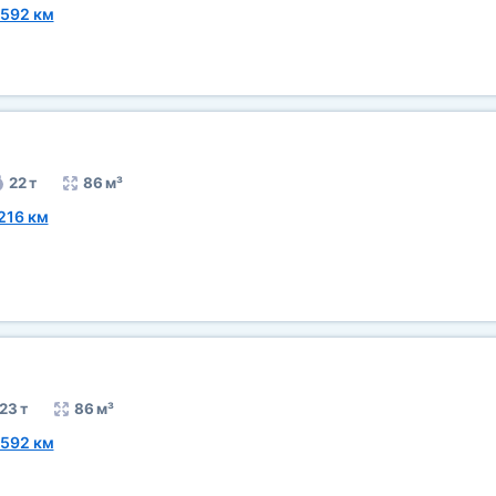
592 км
22 т
86 м³
216 км
23 т
86 м³
592 км