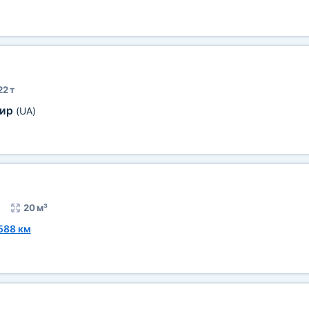
22 т
ир
(UA)
20 м³
588 км