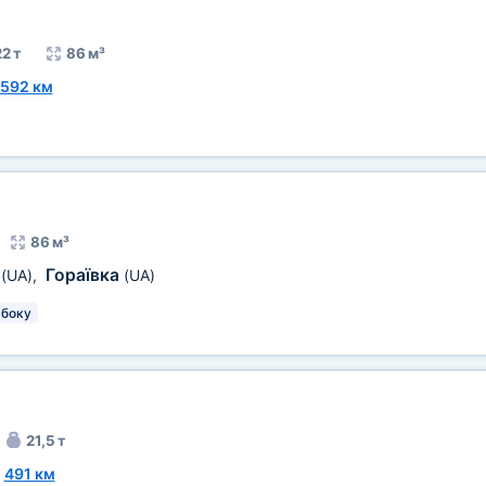
2 т
86 м³
592 км
86 м³
а
Гораївка
(UA)
,
(UA)
боку
21,5 т
~
491 км