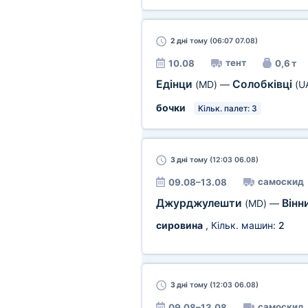
2 дні
тому (06:07 07.08)
тент
10.08
0,6 т
Едінци
Солобківці
(MD)
—
(U
бочки
Кільк. палет: 3
3 дні
тому (12:03 06.08)
самоскид
09.08–13.08
Джурджулешти
Вінн
(MD)
—
сировина
, Кільк. машин:
2
3 дні
тому (12:03 06.08)
самоскид
09.08–13.08