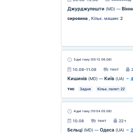
Джурджулешти
Вінн
(MD)
—
сировина
, Кільк. машин:
2
3 дні
тому (05:12 06.08)
тент
10.08–11.08
2
Кишинів
Київ
(MD)
—
(UA)
~
4
тнс
Задня
Кільк. палет: 22
4 дні
тому (10:54 05.08)
тент
10.08
22 т
Бєльці
Одеса
(MD)
—
(UA)
~
2