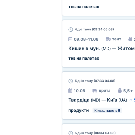
тнв на палетах
4 дні
тому (09:34 05.08)
тент
09.08–11.08
Кишинів мун.
Житом
(MD)
—
тнв на палетах
5 днів
тому (07:33 04.08)
крита
10.08
5,5 т
Твардіца
Київ
(MD)
—
(UA)
~
продукти
Кільк. палет: 6
5 днів
тому (06:34 04.08)