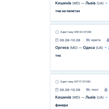
Кишинів
Львів
(MD)
—
(UA)
~
тнв на палетах
2 дні
тому (09:33 07.08)
крита
09.08–10.08
Оргеєв
Одеса
(MD)
—
(UA)
~
тнс
2 дні
тому (07:17 07.08)
тент
09.08–10.08
Кишинів
Львів
(MD)
—
(UA)
~
фанера