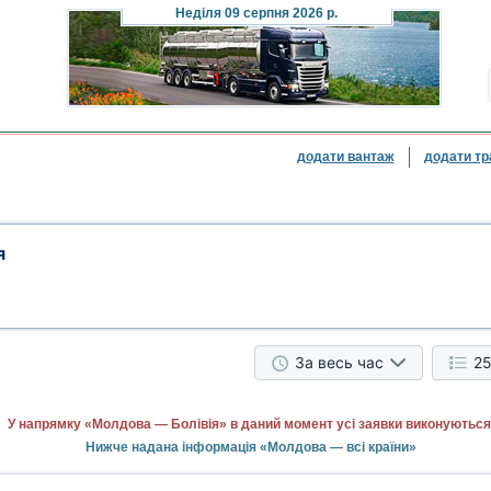
Неділя
09 серпня 2026 р.
додати вантаж
додати тр
я
За весь час
25
У напрямку «Молдова — Болівія» в даний момент усі заявки виконуються
Нижче надана інформація «Молдова — всі країни»