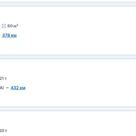
80 м³
~
378 км
21 т
A)
~
432 км
20 т