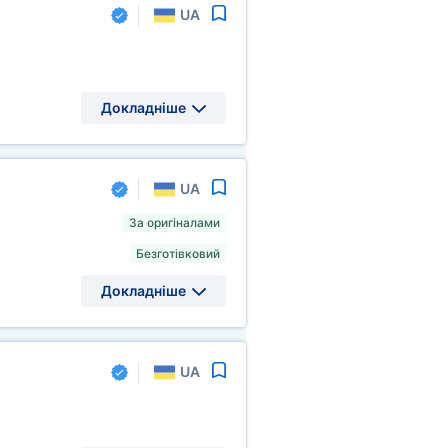
UA
Докладніше
UA
За оригіналами
Безготівковий
Докладніше
UA