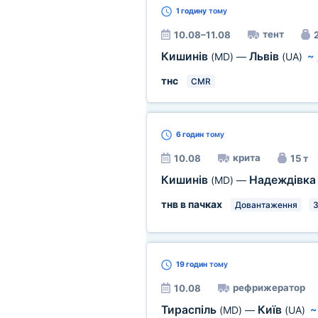
1 годину
тому
тент
10.08–11.08
2
Кишинів
Львів
(MD)
—
(UA)
~
тнс
CMR
6 годин
тому
крита
10.08
15 т
Кишинів
Надеждівк
(MD)
—
тнв в пачках
Довантаження
З
19 годин
тому
рефрижератор
10.08
Тираспіль
Київ
(MD)
—
(UA)