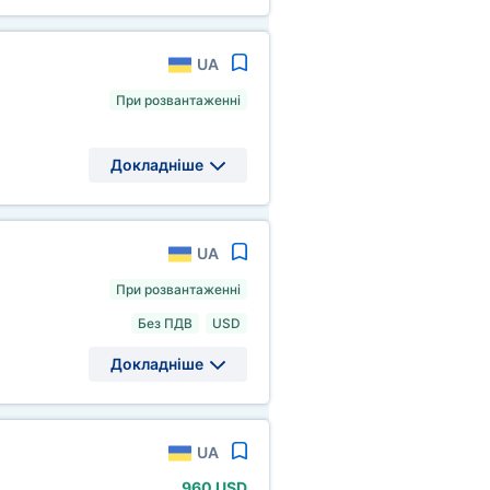
UA
При розвантаженні
Докладніше
UA
При розвантаженні
Без ПДВ
USD
Докладніше
UA
960 USD