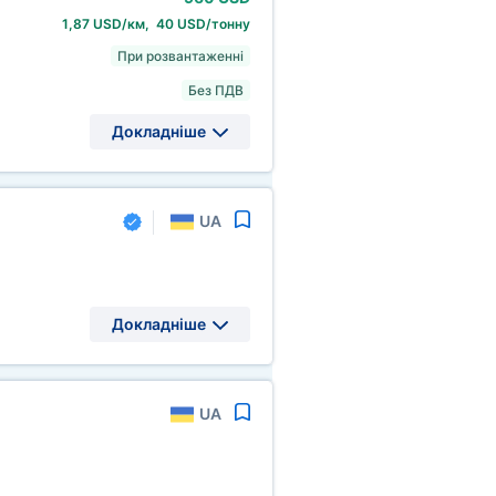
1,87 USD/км, 40 USD/тонну
При розвантаженні
Без ПДВ
Докладніше
UA
Докладніше
UA