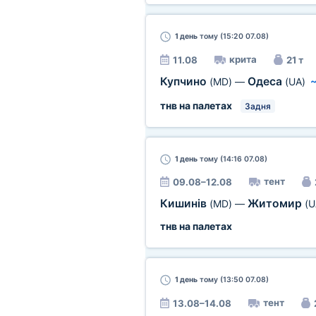
1 день
тому (15:20 07.08)
крита
11.08
21 т
Купчино
Одеса
(MD)
—
(UA)
тнв на палетах
Задня
1 день
тому (14:16 07.08)
тент
09.08–12.08
Кишинів
Житомир
(MD)
—
(U
тнв на палетах
1 день
тому (13:50 07.08)
тент
13.08–14.08