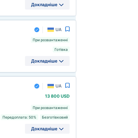
Докладніше
UA
При розвантаженні
Готівка
Докладніше
UA
13
800 USD
При розвантаженні
Передоплата: 50%
Безготівковий
Докладніше