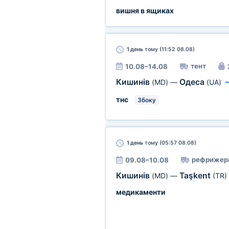
вишня в ящиках
1 день
тому (11:52 08.08)
тент
10.08–14.08
Кишинів
Одеса
(MD)
—
(UA)
тнс
Збоку
1 день
тому (05:57 08.08)
рефрижер
09.08–10.08
Кишинів
Taşkent
(MD)
—
(TR)
медикаменти