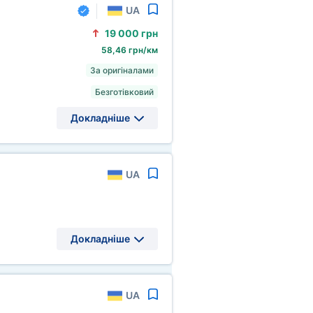
UA
19
000 грн
58,46 грн/км
За оригіналами
Безготівковий
Докладніше
UA
Докладніше
UA