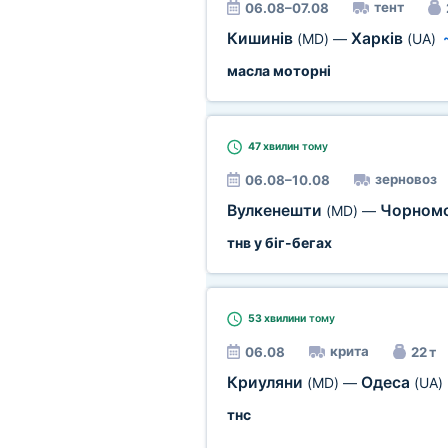
тент
06.08–07.08
Кишинів
Харків
(MD)
—
(UA)
масла моторні
47 хвилин
тому
зерновоз
06.08–10.08
Вулкенешти
Чорном
(MD)
—
тнв у біг-бегах
53 хвилини
тому
крита
06.08
22 т
Криуляни
Одеса
(MD)
—
(UA)
тнс