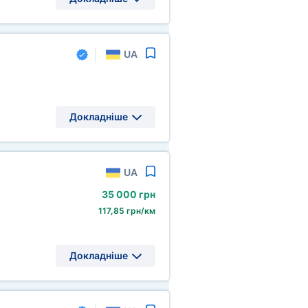
UA
Докладніше
UA
35
000 грн
117,85 грн/км
Докладніше