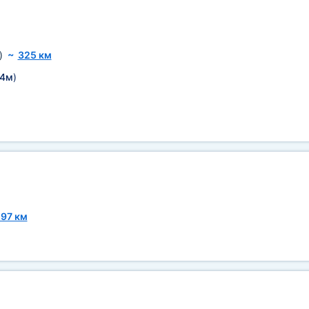
)
~
325 км
,4м
)
97 км