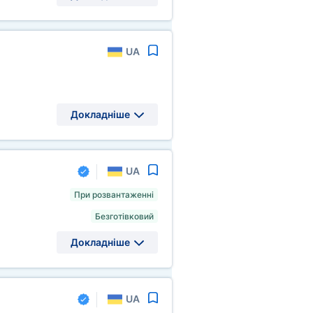
UA
Докладніше
UA
При розвантаженні
Безготівковий
Докладніше
UA