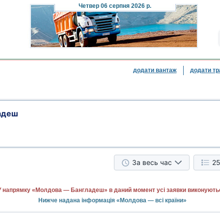
Четвер
06 серпня 2026 р.
додати вантаж
додати тр
адеш
За весь час
25
У напрямку «Молдова — Бангладеш» в даний момент усі заявки виконують
Нижче надана інформація «Молдова — всі країни»