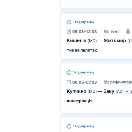
1 годину
тому
тент
06.08–12.08
Кишинів
Житомир
(MD)
—
(U
тнв на палетах
1 годину
тому
рефрижер
06.08–07.08
Купчино
Баку
(MD)
—
(AZ)
~
консервація
1 годину
тому