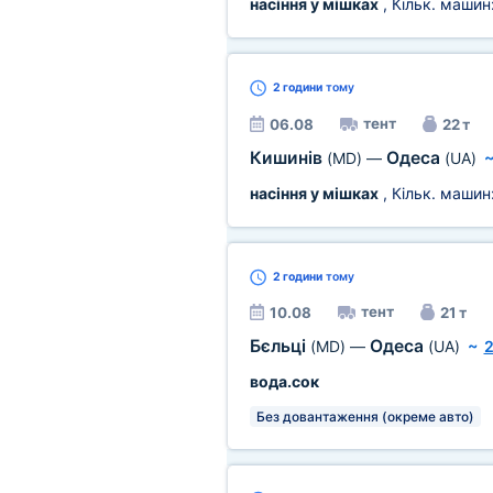
насіння у мішках
, Кільк. машин
2 години
тому
тент
06.08
22 т
Кишинів
Одеса
(MD)
—
(UA)
насіння у мішках
, Кільк. машин
2 години
тому
тент
10.08
21 т
Бєльці
Одеса
(MD)
—
(UA)
~
2
вода.сок
Без довантаження (окреме авто)