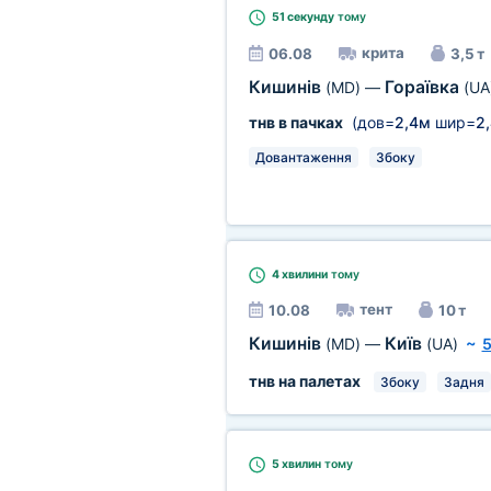
51 секунду
тому
крита
06.08
3,5 т
Кишинів
Гораївка
(MD)
—
(UA
тнв в пачках
(дов=
2,4м
шир=
2
Довантаження
Збоку
4 хвилини
тому
тент
10.08
10 т
Кишинів
Київ
(MD)
—
(UA)
~
5
тнв на палетах
Збоку
Задня
5 хвилин
тому