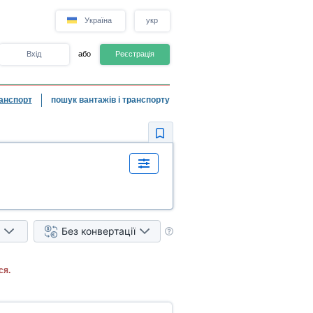
Україна
укр
Вхід
або
Реєстрація
анспорт
пошук вантажів і транспорту
Без конвертації
ся.