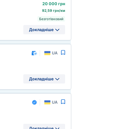
20
000 грн
92,59 грн/км
Безготівковий
Докладніше
UA
Докладніше
UA
Докладніше