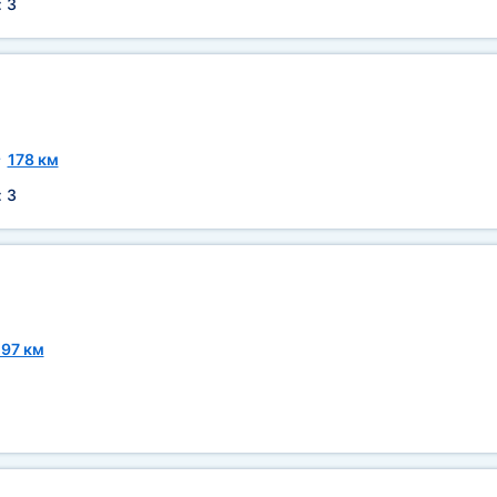
:
3
~
178 км
:
3
97 км