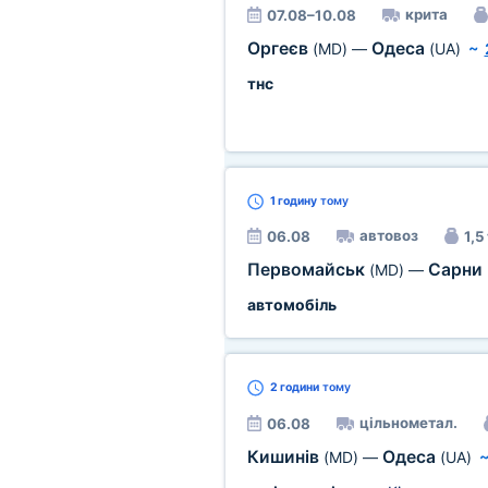
крита
07.08–10.08
Оргеєв
Одеса
(MD)
—
(UA)
~
тнс
1 годину
тому
автовоз
06.08
1,5 
Первомайськ
Сарни
(MD)
—
автомобіль
2 години
тому
цільнометал.
06.08
Кишинів
Одеса
(MD)
—
(UA)