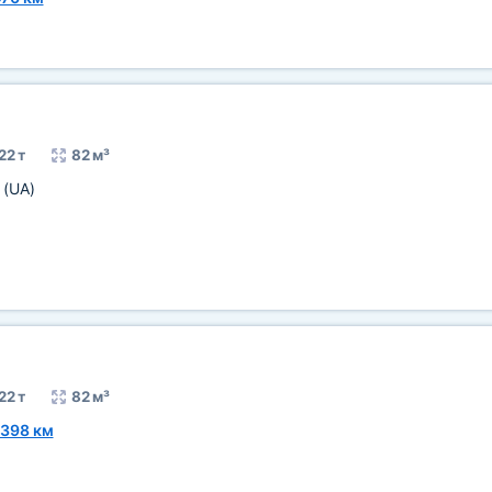
22 т
82 м³
в
(UA)
22 т
82 м³
398 км