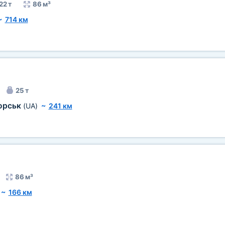
22 т
86 м³
~
714 км
25 т
орськ
(UA)
~
241 км
86 м³
~
166 км