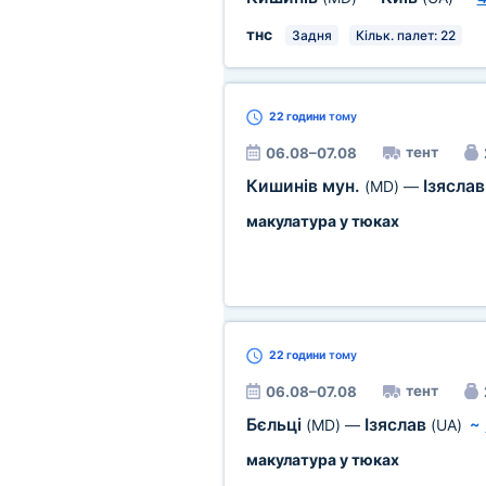
тнс
Задня
Кільк. палет: 22
22 години
тому
тент
06.08–07.08
Кишинів мун.
Ізясла
(MD)
—
макулатура у тюках
22 години
тому
тент
06.08–07.08
Бєльці
Ізяслав
(MD)
—
(UA)
~
макулатура у тюках