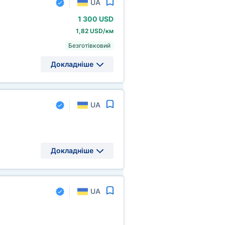
UA
1
300 USD
1,82 USD/км
Безготівковий
Докладніше
UA
Докладніше
UA