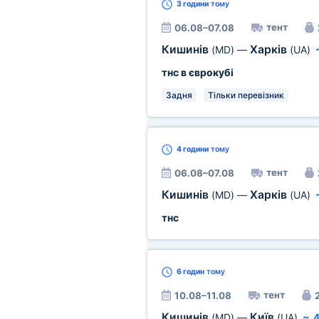
3 години
тому
тент
06.08–07.08
Кишинів
Харків
(MD)
—
(UA)
тнс в єврокубі
Задня
Тільки перевізник
4 години
тому
тент
06.08–07.08
Кишинів
Харків
(MD)
—
(UA)
тнс
6 годин
тому
тент
10.08–11.08
2
Кишинів
Київ
(MD)
—
(UA)
~
4