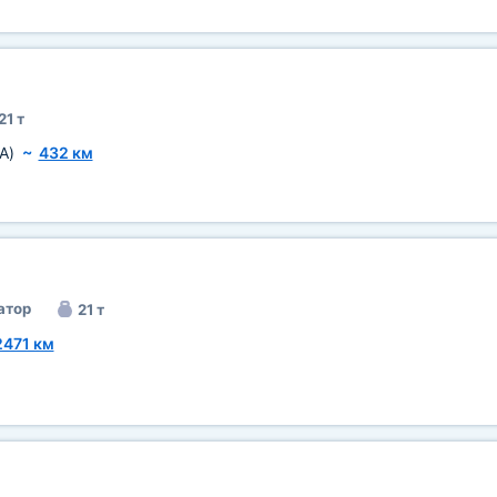
21 т
A)
~
432 км
атор
21 т
2471 км