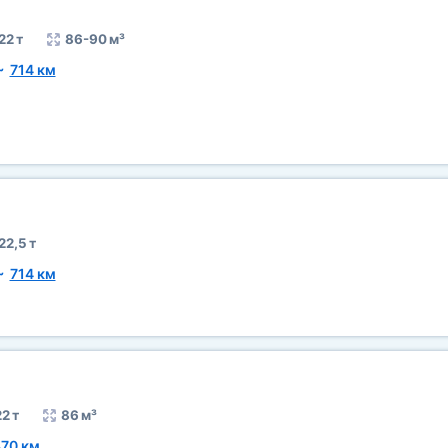
22 т
86-90 м³
~
714 км
22,5 т
~
714 км
2 т
86 м³
70 км