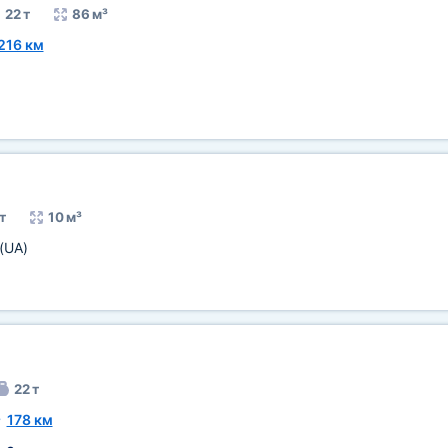
22 т
86 м³
216 км
т
10 м³
(UA)
22 т
~
178 км