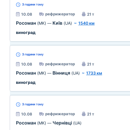
3 години
тому
рефрижератор
10.08
21 т
Росоман
Київ
(MK)
—
(UA)
~
1540 км
виноград
3 години
тому
рефрижератор
10.08
21 т
Росоман
Вінниця
(MK)
—
(UA)
~
1733 км
виноград
3 години
тому
рефрижератор
10.08
21 т
Росоман
Чернівці
(MK)
—
(UA)