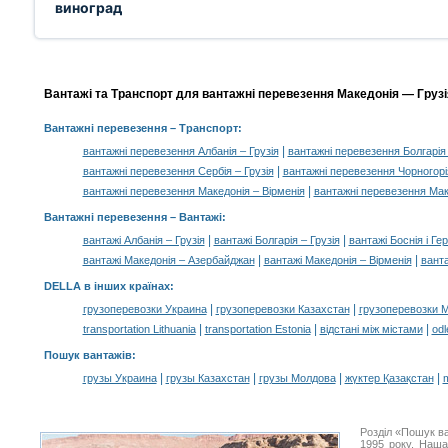
виноград
Вантажі та Транспорт для вантажні перевезення Македонія — Грузія
Вантажні перевезення
– Транспорт:
|
вантажні перевезення Албанія – Грузія
вантажні перевезення Болгарія 
|
вантажні перевезення Сербія – Грузія
вантажні перевезення Чорногорія
|
вантажні перевезення Македонія – Вірменія
вантажні перевезення Мак
Вантажні перевезення –
Вантажі
:
|
|
вантажі Албанія – Грузія
вантажі Болгарія – Грузія
вантажі Боснія і Ге
|
|
вантажі Македонія – Азербайджан
вантажі Македонія – Вірменія
ванта
DELLA в інших країнах
:
|
|
грузоперевозки Украина
грузоперевозки Казахстан
грузоперевозки 
|
|
|
transportation Lithuania
transportation Estonia
відстані між містами
odl
Пошук вантажів
:
|
|
|
|
грузы Украина
грузы Казахстан
грузы Молдова
жүктер Қазақстан
m
Розділ «Пошук в
1995 року. Наша