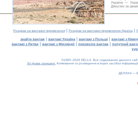
Україна — Украї
Дякуємо за цікав
|
|
Розцінки на вантажні перевезення
Розцінки на вантажні перевезення Україна
Р
|
|
|
знайти вантаж
вантажі Україна
вантажі з Польщі
вантажі з Німе
|
|
|
вантажі з Литви
вантажі з Фінляндії
перевезти вантаж
попутний вант
кур
©1995–2026 DELLA. Все содержание данного сайта
Усі права захищені.
Копіювання та розміщення в інших засобах інформації
ДЕЛЛА® —
0.18(aws4)
100826-17:10:56