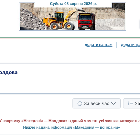
Субота
08 серпня 2026 р.
додати вантаж
додати тр
олдова
За весь час
25
У напрямку «Македонія — Молдова» в даний момент усі заявки виконуютьс
Нижче надана інформація «Македонія — всі країни»