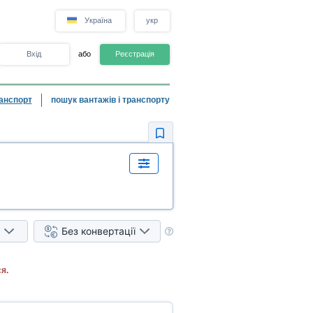
Україна
укр
Вхід
або
Реєстрація
анспорт
пошук вантажів і транспорту
Без конвертації
я.