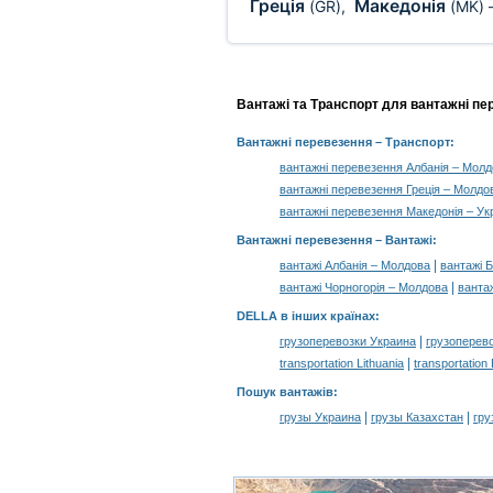
Греція
Македонія
(GR)
,
(MK)
Вантажі та Транспорт для вантажні пе
Вантажні перевезення
– Транспорт:
вантажні перевезення Албанія – Мол
вантажні перевезення Греція – Молдо
вантажні перевезення Македонія – Ук
Вантажні перевезення –
Вантажі
:
|
вантажі Албанія – Молдова
вантажі 
|
вантажі Чорногорія – Молдова
ванта
DELLA в інших країнах
:
|
грузоперевозки Украина
грузоперев
|
transportation Lithuania
transportation
Пошук вантажів
:
|
|
грузы Украина
грузы Казахстан
гру