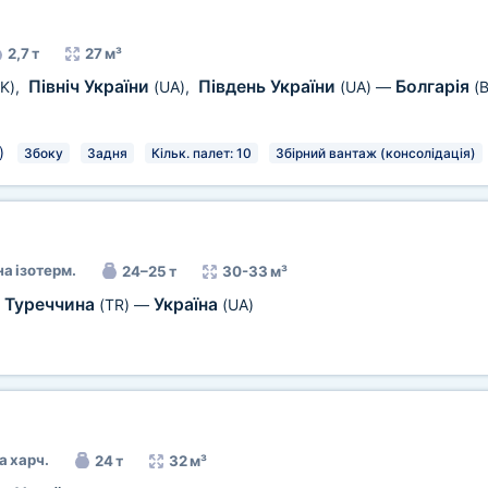
2,7 т
27 м³
Північ України
Південь України
Болгарія
K)
,
(UA)
,
(UA)
—
(
)
Збоку
Задня
Кільк. палет: 10
Збірний вантаж (консолідація)
а ізотерм.
24–25 т
30-33 м³
Туреччина
Україна
(TR)
—
(UA)
а харч.
24 т
32 м³