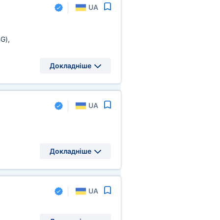
UA
BG)
,
Докладніше
UA
Докладніше
UA