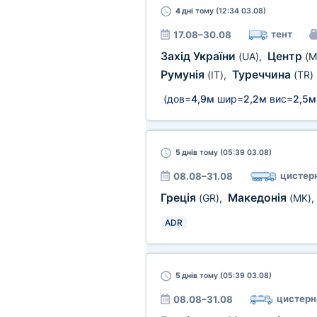
4 дні
тому (12:34 03.08)
тент
17.08–30.08
Захід України
Центр
(UA)
,
(M
Румунія
Туреччина
(IT)
,
(TR)
(дов=
4,9м
шир=
2,2м
вис=
2,5м
5 днів
тому (05:39 03.08)
цистерн
08.08–31.08
Греція
Македонія
(GR)
,
(MK)
,
ADR
5 днів
тому (05:39 03.08)
цистерн
08.08–31.08