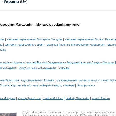
Україна
—
(UA)
ревезення Македонія — Молдова, сусідні напрямки:
|
|
дова
вантажні перевезення Болгарія – Молдова
вантажні перевезення Боснія і Герцег
|
|
ва
вантажні перевезення Сербія – Молдова
вантажні перевезення Чорногорія – Молд
раїна
|
|
Болгарія – Молдова
вантажі Боснія і Герцеговина – Молдова
вантажі Греція – Молдова
|
жі Македонія – Румунія
вантажі Македонія – Україна
|
|
|
озки Казахстан
грузоперевозки Молдова
грузоперевозки Грузия
transport ciężarowy 
|
|
|
 Estonia
відстані між містами
odległości między miastami
distanţe rutiere
|
|
|
|
зы Молдова
жүктер Қазақстан
marfuri Moldova
náklady Slovensko
ładunki Polska
Розділ «Попутний транспорт / Транспорт для вантажоперевезенн
Вантажні перевезення заснована у лютому 1995 року. Наша місія — зру