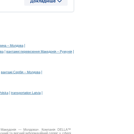
Докладніше
|
овина – Молдова
|
|
ова
вантажні перевезення Македонія – Румунія
|
|
вантажі Сербія – Молдова
|
|
Polska
transportation Latvia
я Македонія — Молдова». Компанія DELLA™
чний та якісний інформаційний сервіс у сфері