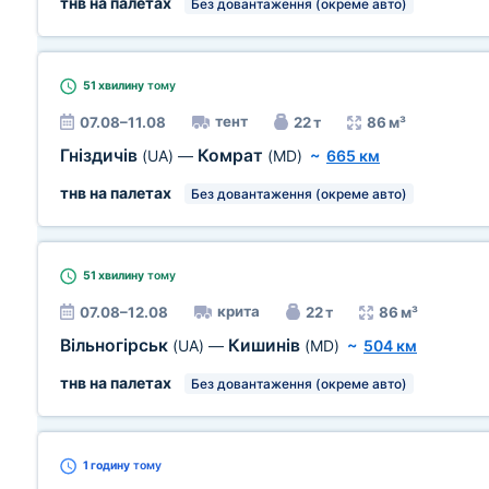
тнв на палетах
Без довантаження (окреме авто)
51 хвилину
тому
тент
07.08–11.08
22 т
86 м³
Гніздичів
Комрат
(UA)
—
(MD)
~
665 км
тнв на палетах
Без довантаження (окреме авто)
51 хвилину
тому
крита
07.08–12.08
22 т
86 м³
Вільногірськ
Кишинів
(UA)
—
(MD)
~
504 км
тнв на палетах
Без довантаження (окреме авто)
1 годину
тому