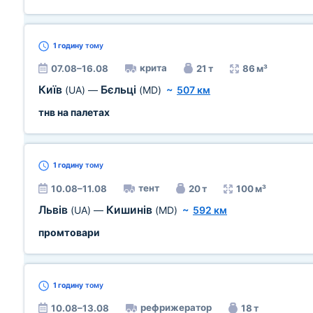
1 годину
тому
крита
07.08–16.08
21 т
86 м³
Київ
Бєльці
(UA)
—
(MD)
~
507 км
тнв на палетах
1 годину
тому
тент
10.08–11.08
20 т
100 м³
Львів
Кишинів
(UA)
—
(MD)
~
592 км
промтовари
1 годину
тому
рефрижератор
10.08–13.08
18 т