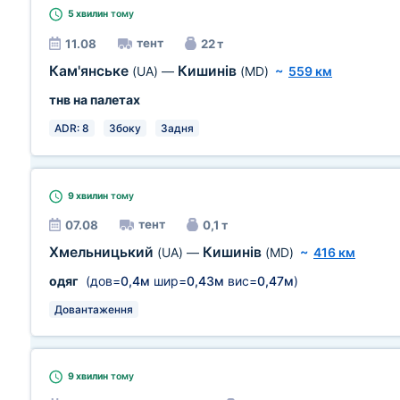
5 хвилин
тому
тент
11.08
22 т
Кам'янське
Кишинів
(UA)
—
(MD)
~
559 км
тнв на палетах
ADR: 8
Збоку
Задня
9 хвилин
тому
тент
07.08
0,1 т
Хмельницький
Кишинів
(UA)
—
(MD)
~
416 км
одяг
(дов=
0,4м
шир=
0,43м
вис=
0,47м
)
Довантаження
9 хвилин
тому