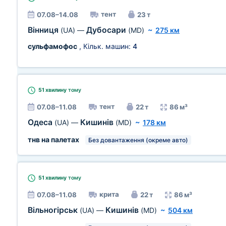
тент
07.08–14.08
23 т
Вінниця
Дубосари
(UA)
—
(MD)
~
275 км
сульфамофос
, Кільк. машин:
4
51 хвилину
тому
тент
07.08–11.08
22 т
86 м³
Одеса
Кишинів
(UA)
—
(MD)
~
178 км
тнв на палетах
Без довантаження (окреме авто)
51 хвилину
тому
крита
07.08–11.08
22 т
86 м³
Вільногірськ
Кишинів
(UA)
—
(MD)
~
504 км