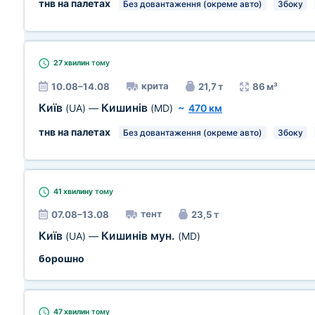
тнв на палетах
Без довантаження (окреме авто)
Збоку
27 хвилин
тому
крита
10.08–14.08
21,7 т
86 м³
Київ
Кишинів
(UA)
—
(MD)
~
470 км
тнв на палетах
Без довантаження (окреме авто)
Збоку
41 хвилину
тому
тент
07.08–13.08
23,5 т
Київ
Кишинів мун.
(UA)
—
(MD)
борошно
47 хвилин
тому