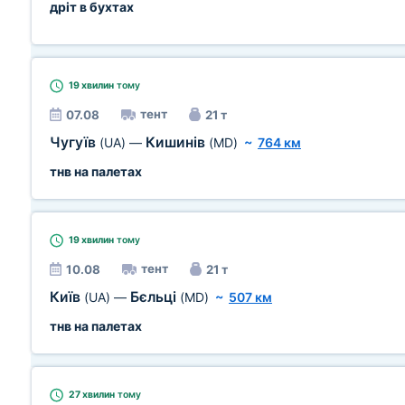
дріт в бухтах
19 хвилин
тому
тент
07.08
21 т
Чугуїв
Кишинів
(UA)
—
(MD)
~
764 км
тнв на палетах
19 хвилин
тому
тент
10.08
21 т
Київ
Бєльці
(UA)
—
(MD)
~
507 км
тнв на палетах
27 хвилин
тому