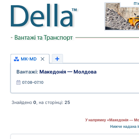
П'
MK-MD
Вантажі:
Македонія — Молдова
07.08–07.10
Знайдено
0
, на сторінці:
25
У напрямку «Македонія — Мо
Нижче надана і