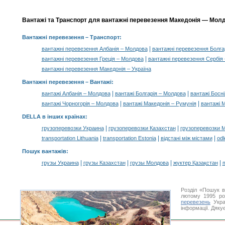
Вантажі та Транспорт для вантажні перевезення Македонія — Молдо
Вантажні перевезення
– Транспорт:
|
вантажні перевезення Албанія – Молдова
вантажні перевезення Болга
|
вантажні перевезення Греція – Молдова
вантажні перевезення Сербія
вантажні перевезення Македонія – Україна
Вантажні перевезення –
Вантажі
:
|
|
вантажі Албанія – Молдова
вантажі Болгарія – Молдова
вантажі Босні
|
|
вантажі Чорногорія – Молдова
вантажі Македонія – Румунія
вантажі М
DELLA в інших країнах
:
|
|
грузоперевозки Украина
грузоперевозки Казахстан
грузоперевозки 
|
|
|
transportation Lithuania
transportation Estonia
відстані між містами
odl
Пошук вантажів
:
|
|
|
|
грузы Украина
грузы Казахстан
грузы Молдова
жүктер Қазақстан
m
Розділ «Пошук в
лютому 1995 ро
перевезень
Укра
інформації. Дяку