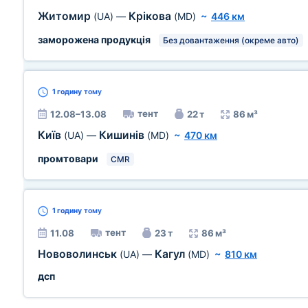
Житомир
Крікова
(UA)
—
(MD)
~
446 км
заморожена продукція
Без довантаження (окреме авто)
1 годину
тому
тент
12.08–13.08
22 т
86 м³
Київ
Кишинів
(UA)
—
(MD)
~
470 км
промтовари
CMR
1 годину
тому
тент
11.08
23 т
86 м³
Нововолинськ
Кагул
(UA)
—
(MD)
~
810 км
дсп