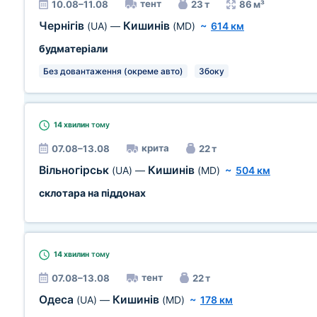
тент
10.08–11.08
23 т
86 м³
Чернігів
Кишинів
(UA)
—
(MD)
~
614 км
будматеріали
Без довантаження (окреме авто)
Збоку
14 хвилин
тому
крита
07.08–13.08
22 т
Вільногірськ
Кишинів
(UA)
—
(MD)
~
504 км
склотара на піддонах
14 хвилин
тому
тент
07.08–13.08
22 т
Одеса
Кишинів
(UA)
—
(MD)
~
178 км