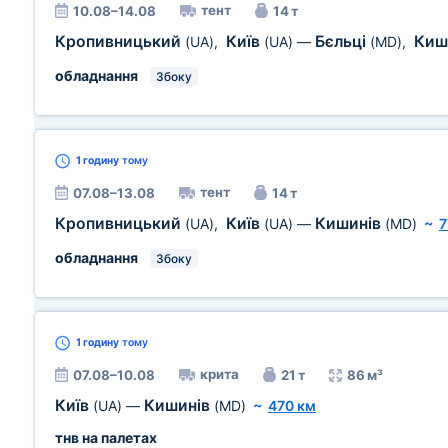
тент
10.08–14.08
14 т
Кропивницький
Київ
Бєльці
Киш
(UA)
,
(UA)
—
(MD)
,
обладнання
Збоку
1 годину
тому
тент
07.08–13.08
14 т
Кропивницький
Київ
Кишинів
(UA)
,
(UA)
—
(MD)
~
7
обладнання
Збоку
1 годину
тому
крита
07.08–10.08
21 т
86 м³
Київ
Кишинів
(UA)
—
(MD)
~
470 км
тнв на палетах