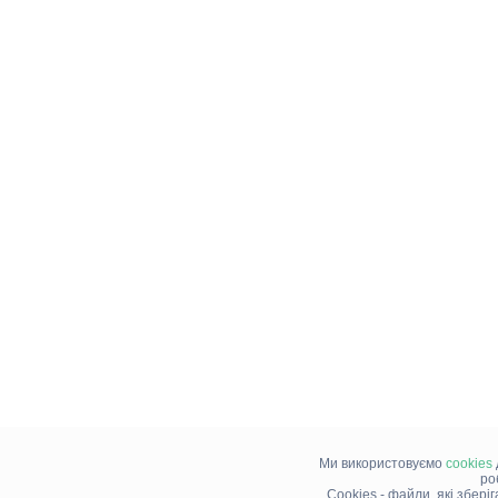
Ми використовуємо
cookies
ро
Cookies - файли, які збері