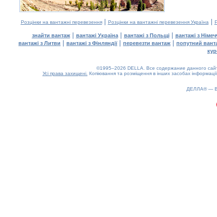
|
|
Розцінки на вантажні перевезення
Розцінки на вантажні перевезення Україна
Р
|
|
|
знайти вантаж
вантажі Україна
вантажі з Польщі
вантажі з Німе
|
|
|
вантажі з Литви
вантажі з Фінляндії
перевезти вантаж
попутний вант
кур
©1995–2026 DELLA. Все содержание данного сайта
Усі права захищені.
Копіювання та розміщення в інших засобах інформації
ДЕЛЛА® —
0.18(aws2)
070826-17:35:49