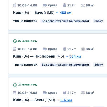
крита
10.08–14.08
21,7 т
86 м³
Київ
Бачой
(UA)
—
(MD)
~
488 км
тнв на палетах
Без довантаження (окреме авто)
Збоку
27 хвилин
тому
крита
10.08–14.08
21,7 т
86 м³
Київ
Ниспорени
(UA)
—
(MD)
~
564 км
тнв на палетах
Без довантаження (окреме авто)
Збоку
27 хвилин
тому
крита
10.08–14.08
21,7 т
86 м³
Київ
Бєльці
(UA)
—
(MD)
~
507 км