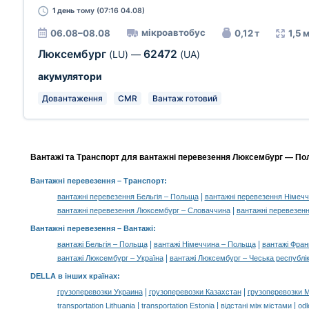
1 день
тому (07:16 04.08)
мікроавтобус
06.08–08.08
0,12 т
1,5 
Люксембург
62472
(LU)
—
(UA)
акумулятори
Довантаження
CMR
Вантаж готовий
Вантажі та Транспорт для вантажні перевезення Люксембург — Пол
Вантажні перевезення
– Транспорт:
|
вантажні перевезення Бельгія – Польща
вантажні перевезення Німеч
|
вантажні перевезення Люксембург – Словаччина
вантажні перевезен
Вантажні перевезення –
Вантажі
:
|
|
вантажі Бельгія – Польща
вантажі Німеччина – Польща
вантажі Фран
|
вантажі Люксембург – Україна
вантажі Люксембург – Чеська республі
DELLA в інших країнах
:
|
|
грузоперевозки Украина
грузоперевозки Казахстан
грузоперевозки 
|
|
|
transportation Lithuania
transportation Estonia
відстані між містами
odl