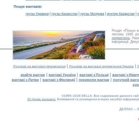
Пошук вантажів
:
|
|
|
|
грузы Украина
грузы Казахстан
грузы Молдова
жүктер Қазақстан
m
Розділ «Пошук в
лютому 1995 ро
перевезень
Укра
інформації. Дяку
|
|
Розцінки на вантажні перевезення
Розцінки на вантажні перевезення Україна
Р
|
|
|
знайти вантаж
вантажі Україна
вантажі з Польщі
вантажі з Німе
|
|
|
вантажі з Литви
вантажі з Фінляндії
перевезти вантаж
попутний вант
кур
©1995–2026 DELLA. Все содержание данного сайта
Усі права захищені.
Копіювання та розміщення в інших засобах інформації
ДЕЛЛА® —
0.14(aws3)
060826-06:51:41