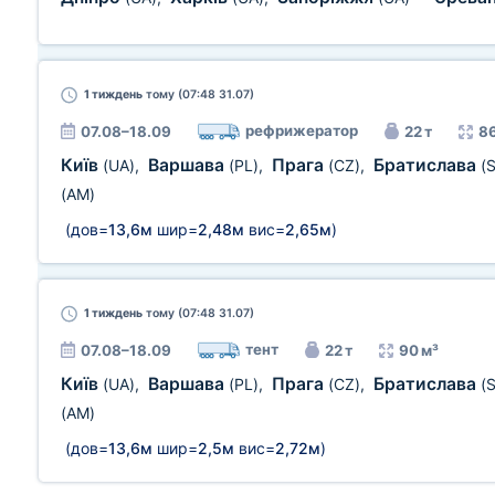
1 тиждень
тому (07:48 31.07)
рефрижератор
07.08–18.09
22 т
86
Київ
Варшава
Прага
Братислава
(UA)
,
(PL)
,
(CZ)
,
(
(AM)
(дов=
13,6м
шир=
2,48м
вис=
2,65м
)
1 тиждень
тому (07:48 31.07)
тент
07.08–18.09
22 т
90 м³
Київ
Варшава
Прага
Братислава
(UA)
,
(PL)
,
(CZ)
,
(
(AM)
(дов=
13,6м
шир=
2,5м
вис=
2,72м
)