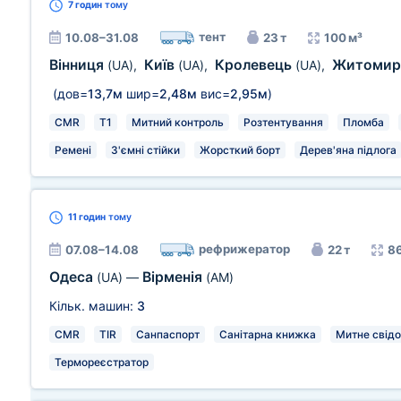
7 годин
тому
тент
10.08–31.08
23 т
100 м³
Вінниця
Київ
Кролевець
Житоми
(UA)
,
(UA)
,
(UA)
,
(дов=
13,7м
шир=
2,48м
вис=
2,95м
)
CMR
T1
Митний контроль
Розтентування
Пломба
Ремені
З'ємні стійки
Жорсткий борт
Дерев'яна підлога
11 годин
тому
рефрижератор
07.08–14.08
22 т
86
Одеса
Вірменія
(UA)
—
(AM)
Кільк. машин:
3
CMR
TIR
Санпаспорт
Санітарна книжка
Митне свід
Термореєстратор