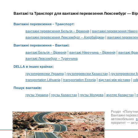
Вантажі та Транспорт для вантажні перевезення Люксембург — Вірм
Вантажні перевезення
– Транспорт:
|
вантажні перевезення Бельгія – Вірменія
вантажні перевезення Німечч
|
вантажні перевезення Люксембург – Азербайджан
вантажні перевезен
Вантажні перевезення –
Вантажі
:
|
|
вантажі Бельгія – Вірменія
вантажі Німеччина – Вірменія
вантажі Фран
вантажі Люксембург – Туреччина
DELLA в інших країнах
:
|
|
грузоперевозки Украина
грузоперевозки Казахстан
грузоперевозки 
|
|
|
transportation Lithuania
transportation Estonia
відстані між містами
odl
Пошук вантажів
:
|
|
|
|
грузы Украина
грузы Казахстан
грузы Молдова
жүктер Қазақстан
m
Розділ «Попутн
Вантажні перевез
автомобільних
в
пріоритет — акту