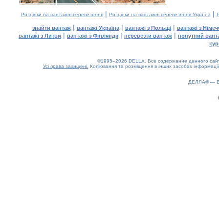
|
|
Розцінки на вантажні перевезення
Розцінки на вантажні перевезення Україна
Р
|
|
|
знайти вантаж
вантажі Україна
вантажі з Польщі
вантажі з Німе
|
|
|
вантажі з Литви
вантажі з Фінляндії
перевезти вантаж
попутний вант
кур
©1995–2026 DELLA. Все содержание данного сайта
Усі права захищені.
Копіювання та розміщення в інших засобах інформації
ДЕЛЛА® —
0.17(aws4)
070826-20:45:11