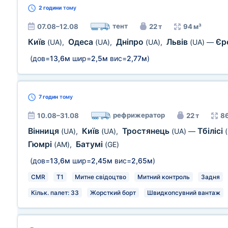
2 години
тому
тент
07.08–12.08
22 т
94 м³
Київ
Одеса
Дніпро
Львів
Єр
(UA)
,
(UA)
,
(UA)
,
(UA)
—
(дов=
13,6м
шир=
2,5м
вис=
2,77м
)
7 годин
тому
рефрижератор
10.08–31.08
22 т
86
Вінниця
Київ
Тростянець
Тбілісі
(UA)
,
(UA)
,
(UA)
—
Гюмрі
Батумі
(AM)
,
(GE)
(дов=
13,6м
шир=
2,45м
вис=
2,65м
)
CMR
T1
Митне свідоцтво
Митний контроль
Задня
Кільк. палет: 33
Жорсткий борт
Швидкопсувний вантаж