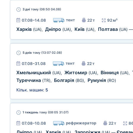
3 дні
тому (06:50 04.08)
тент
07.08–14.08
22 т
92 м³
Харків
Дніпро
Київ
Полтава
(UA)
,
(UA)
,
(UA)
,
(UA)
5 днів
тому (13:07 02.08)
тент
07.08–31.08
22 т
Хмельницький
Житомир
Вінниця
(UA)
,
(UA)
,
(UA)
,
Туреччина
Болгарія
Румунія
(TR)
,
(BG)
,
(RO)
Кільк. машин:
5
1 тиждень
тому (08:05 31.07)
рефрижератор
07.08–10.08
22 т
86
Дніпро
Харків
Запоріжжя
Єрева
(UA)
,
(UA)
,
(UA)
—