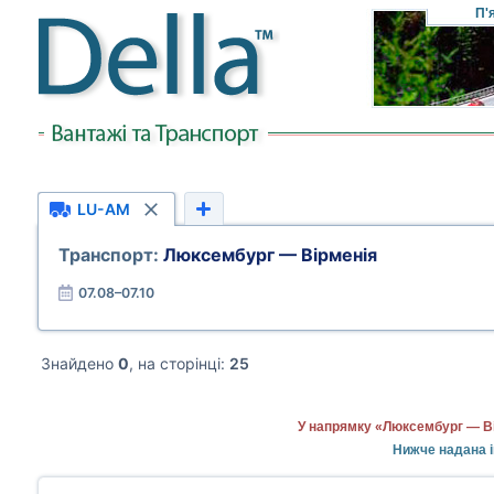
П'
LU-AM
Транспорт:
Люксембург — Вірменія
07.08–07.10
Знайдено
0
, на сторінці:
25
У напрямку «Люксембург — Ві
Нижче надана і