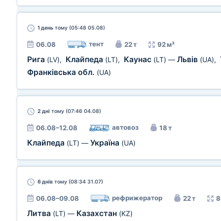
1 день
тому (05:48 05.08)
тент
06.08
22 т
92 м³
Рига
Клайпеда
Каунас
Львів
(LV)
,
(LT)
,
(LT)
—
(UA)
,
Франківська обл.
(UA)
2 дні
тому (07:46 04.08)
автовоз
06.08–12.08
18 т
Клайпеда
Україна
(LT)
—
(UA)
6 днів
тому (08:34 31.07)
рефрижератор
06.08–09.08
22 т
8
Литва
Казахстан
(LT)
—
(KZ)