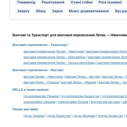
Пневмохід
Решетування
З'ємні стійки
Рога (коники)
Зверху
Збоку
Задня
Можл. дозавантаження
Без до
Вантажі та Транспорт для вантажні перевезення Литва — Німеччина
Вантажні перевезення
– Транспорт:
|
вантажні перевезення Латвія – Німеччина
вантажні перевезення Литва
|
вантажні перевезення Литва – Люксембург
вантажні перевезення Лит
|
вантажні перевезення Литва – Чеська республіка
вантажні перевезенн
Вантажні перевезення –
Вантажі
:
|
|
вантажі Латвія – Німеччина
вантажі Литва – Австрія
вантажі Литва – 
|
|
вантажі Литва – Польща
вантажі Литва – Франція
вантажі Литва – Че
DELLA в інших країнах
:
|
|
грузоперевозки Украина
грузоперевозки Казахстан
грузоперевозки 
|
|
|
transportation Lithuania
transportation Estonia
відстані між містами
odl
Пошук вантажів
:
|
|
|
|
грузы Украина
грузы Казахстан
грузы Молдова
жүктер Қазақстан
m