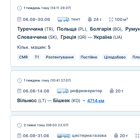
1 тиждень
тому (14:11 29.07)
тент
06.08–30.09
24 т
100 м³
Туреччина
Польща
Болгарія
Руму
(TR)
,
(PL)
,
(BG)
,
Словаччина
Греція
Україна
(SK)
,
(GR)
—
(UA)
Кільк. машин:
5
CMR
T1
Розтентування
Постійно
Цілодобово
Пло
1 тиждень
тому (10:41 27.07)
рефрижератор
06.08–14.08
20 т
Вільнюс
Бішкек
(LT)
—
(KG)
~
4714 км
2 тижні
тому (06:03 23.07)
цистерна газова
06.08–31.08
20 т