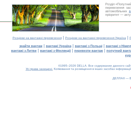
Розділ «Попутни
перевезення за
автомобільних
в
пріоритет — акту
|
|
Розцінки на вантажні перевезення
Розцінки на вантажні перевезення Україна
Р
|
|
|
знайти вантаж
вантажі Україна
вантажі з Польщі
вантажі з Німе
|
|
|
вантажі з Литви
вантажі з Фінляндії
перевезти вантаж
попутний вант
кур
©1995–2026 DELLA. Все содержание данного сайта
Усі права захищені.
Копіювання та розміщення в інших засобах інформації
ДЕЛЛА® —
0.18(aws4)
060826-14:22:26