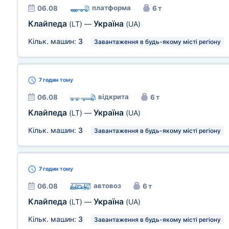
платформа
06.08
6 т
Клайпеда
Україна
(LT)
—
(UA)
Кільк. машин:
3
Завантаження в будь-якому місті регіону
7 годин
тому
відкрита
06.08
6 т
Клайпеда
Україна
(LT)
—
(UA)
Кільк. машин:
3
Завантаження в будь-якому місті регіону
7 годин
тому
автовоз
06.08
6 т
Клайпеда
Україна
(LT)
—
(UA)
Кільк. машин:
3
Завантаження в будь-якому місті регіону