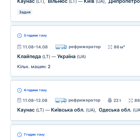
Каунас
Вільнюс
Київ
Дніпропетро
(LT)
,
(LT)
—
(UA)
,
Задня
3 години
тому
рефрижератор
11.08–14.08
86 м³
Клайпеда
Україна
(LT)
—
(UA)
Кільк. машин:
2
4 години
тому
рефрижератор
11.08–12.08
22 т
86
Каунас
Київська обл.
Одеська обл.
(LT)
—
(UA)
,
(UA
7 годин
тому