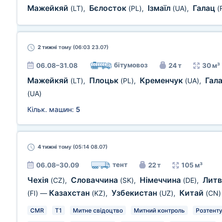
Мажейкяй
Бєлосток
Ізмаїл
Галац
(LT)
,
(PL)
,
(UA)
,
(
2 тижні
тому (06:03 23.07)
бітумовоз
06.08–31.08
24 т
30 м³
Мажейкяй
Плоцьк
Кременчук
Гал
(LT)
,
(PL)
,
(UA)
,
(UA)
Кільк. машин:
5
4 тижні
тому (05:14 08.07)
тент
06.08–30.09
22 т
105 м³
Чехія
Словаччина
Німеччина
Лит
(CZ)
,
(SK)
,
(DE)
,
Казахстан
Узбекистан
Китай
(FI)
—
(KZ)
,
(UZ)
,
(CN)
CMR
T1
Митне свідоцтво
Митний контроль
Розтент