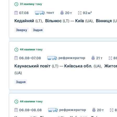
31 хвилину
тому
тент
07.08
20 т
92 м³
Кедайняй
Вільнюс
Київ
Вінниця
(LT)
,
(LT)
—
(UA)
,
(U
Зверху
Задня
44 хвилини
тому
рефрижератор
06.08–07.08
21 т
8
Каунаський повіт
Київська обл.
Житом
(LT)
—
(UA)
,
(UA)
Задня
44 хвилини
тому
рефрижератор
06.08–08.08
20 т
8