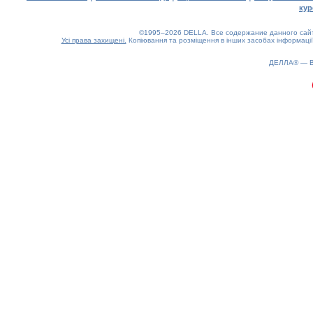
кур
©1995–2026 DELLA. Все содержание данного сайта
Усі права захищені.
Копіювання та розміщення в інших засобах інформації
ДЕЛЛА® —
0.16(aws2)
100826-13:35:52