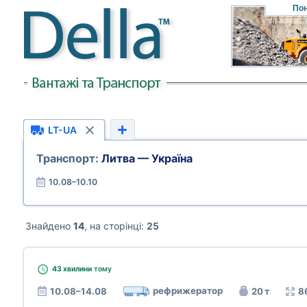
Пон
LT-UA
Транспорт:
Литва — Україна
10.08–10.10
Знайдено
14
, на сторінці:
25
43 хвилини
тому
рефрижератор
10.08–14.08
20 т
8