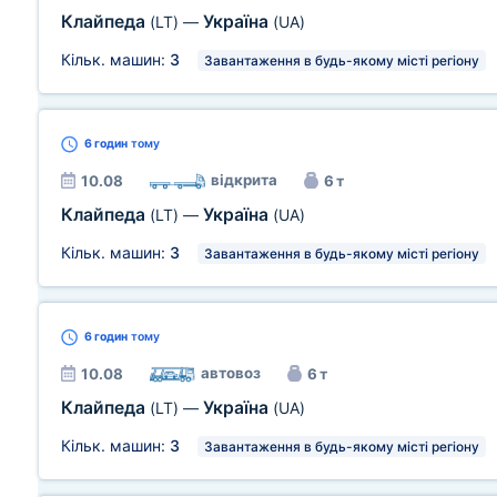
Клайпеда
Україна
(LT)
—
(UA)
Кільк. машин:
3
Завантаження в будь-якому місті регіону
6 годин
тому
відкрита
10.08
6 т
Клайпеда
Україна
(LT)
—
(UA)
Кільк. машин:
3
Завантаження в будь-якому місті регіону
6 годин
тому
автовоз
10.08
6 т
Клайпеда
Україна
(LT)
—
(UA)
Кільк. машин:
3
Завантаження в будь-якому місті регіону