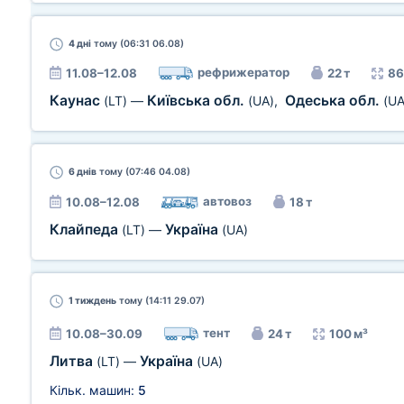
4 дні
тому (06:31 06.08)
рефрижератор
11.08–12.08
22 т
86
Каунас
Київська обл.
Одеська обл.
(LT)
—
(UA)
,
(UA
6 днів
тому (07:46 04.08)
автовоз
10.08–12.08
18 т
Клайпеда
Україна
(LT)
—
(UA)
1 тиждень
тому (14:11 29.07)
тент
10.08–30.09
24 т
100 м³
Литва
Україна
(LT)
—
(UA)
Кільк. машин:
5