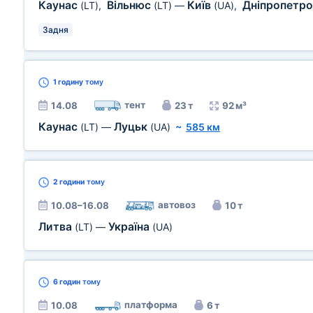
Каунас
Вільнюс
Київ
Дніпропетро
(LT)
,
(LT)
—
(UA)
,
Задня
1 годину
тому
тент
14.08
23 т
92 м³
Каунас
Луцьк
(LT)
—
(UA)
~
585 км
2 години
тому
автовоз
10.08–16.08
10 т
Литва
Україна
(LT)
—
(UA)
6 годин
тому
платформа
10.08
6 т