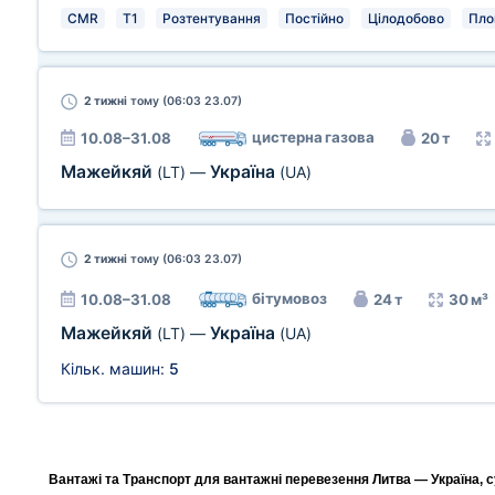
CMR
T1
Розтентування
Постійно
Цілодобово
Пло
2 тижні
тому (06:03 23.07)
цистерна газова
10.08–31.08
20 т
Мажейкяй
Україна
(LT)
—
(UA)
2 тижні
тому (06:03 23.07)
бітумовоз
10.08–31.08
24 т
30 м³
Мажейкяй
Україна
(LT)
—
(UA)
Кільк. машин:
5
Вантажі та Транспорт для вантажні перевезення Литва — Україна, с