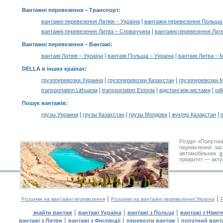
Вантажні перевезення
– Транспорт:
|
вантажні перевезення Латвія – Україна
вантажні перевезення Польща 
|
вантажні перевезення Литва – Словаччина
вантажні перевезення Лит
Вантажні перевезення –
Вантажі
:
|
|
вантажі Латвія – Україна
вантажі Польща – Україна
вантажі Литва – 
DELLA в інших країнах
:
|
|
грузоперевозки Украина
грузоперевозки Казахстан
грузоперевозки 
|
|
|
transportation Lithuania
transportation Estonia
відстані між містами
odl
Пошук вантажів
:
|
|
|
|
грузы Украина
грузы Казахстан
грузы Молдова
жүктер Қазақстан
m
Розділ «Попутни
перевезення за
автомобільних
в
пріоритет — акту
|
|
Розцінки на вантажні перевезення
Розцінки на вантажні перевезення Україна
Р
|
|
|
знайти вантаж
вантажі Україна
вантажі з Польщі
вантажі з Німе
|
|
|
вантажі з Литви
вантажі з Фінляндії
перевезти вантаж
попутний вант