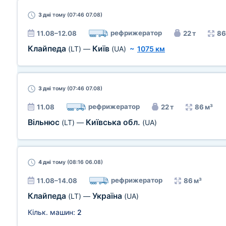
3 дні
тому (07:46 07.08)
рефрижератор
11.08–12.08
22 т
86
Клайпеда
Київ
(LT)
—
(UA)
~
1075 км
3 дні
тому (07:46 07.08)
рефрижератор
11.08
22 т
86 м³
Вільнюс
Київська обл.
(LT)
—
(UA)
4 дні
тому (08:16 06.08)
рефрижератор
11.08–14.08
86 м³
Клайпеда
Україна
(LT)
—
(UA)
Кільк. машин:
2